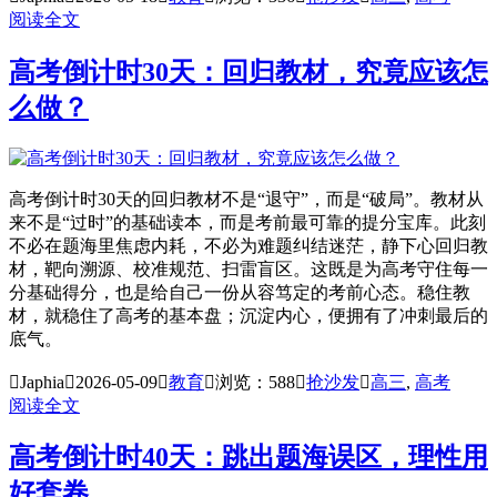
阅读全文
高考倒计时30天：回归教材，究竟应该怎
么做？
高考倒计时30天的回归教材不是“退守”，而是“破局”。教材从
来不是“过时”的基础读本，而是考前最可靠的提分宝库。此刻
不必在题海里焦虑内耗，不必为难题纠结迷茫，静下心回归教
材，靶向溯源、校准规范、扫雷盲区。这既是为高考守住每一
分基础得分，也是给自己一份从容笃定的考前心态。稳住教
材，就稳住了高考的基本盘；沉淀内心，便拥有了冲刺最后的
底气。

Japhia

2026-05-09

教育

浏览：588

抢沙发

高三
,
高考
阅读全文
高考倒计时40天：跳出题海误区，理性用
好套卷