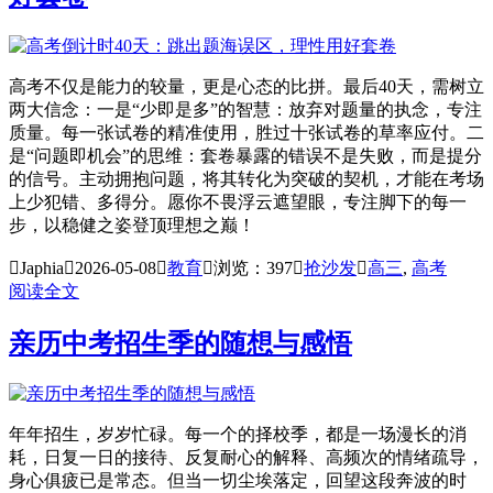
高考不仅是能力的较量，更是心态的比拼。最后40天，需树立
两大信念：一是“少即是多”的智慧：放弃对题量的执念，专注
质量。每一张试卷的精准使用，胜过十张试卷的草率应付。二
是“问题即机会”的思维：套卷暴露的错误不是失败，而是提分
的信号。主动拥抱问题，将其转化为突破的契机，才能在考场
上少犯错、多得分。愿你不畏浮云遮望眼，专注脚下的每一
步，以稳健之姿登顶理想之巅！

Japhia

2026-05-08

教育

浏览：397

抢沙发

高三
,
高考
阅读全文
亲历中考招生季的随想与感悟
年年招生，岁岁忙碌。每一个的择校季，都是一场漫长的消
耗，日复一日的接待、反复耐心的解释、高频次的情绪疏导，
身心俱疲已是常态。但当一切尘埃落定，回望这段奔波的时