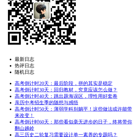
最新日志
热评日志
随机日志
高考倒计时20天：最后阶段，拼的其实是稳定
高考倒计时30天：回归教材，究竟应该怎么做？
高考倒计时40天：跳出题海误区，理性用好套卷
亲历中考招生季的随想与感悟
高考倒计时50天：薄弱学科别躺平！这些做法或许能带
来改变！
高考倒计时60天：那些看似毫无进步的日子，终将带你
翻山越岭
高三历史二轮复习需要设计单一素养的专题吗？