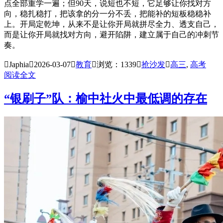
点全部重学一遍；但90天，说短也不短，它足够让你找对方
向，稳扎稳打，把该拿的分一分不丢，把能补的短板稳稳补
上。开局定乾坤，从来不是让你开局就拼尽全力、透支自己，
而是让你开局就找对方向，避开陷阱，建立属于自己的冲刺节
奏。

Japhia

2026-03-07

教育

浏览：1339

抢沙发

高三
,
高考
阅读全文
“银刷子”队：榆中社火中最低调的存在