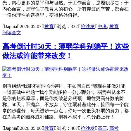
光，内心更多的是平和与坦然。于工作而言，是履职尽责；于
内心而言，是守住了教育人的初心。所有奔波的辛苦，都会在
一份份理性的选择里，变得格外值得。

Japhia

2026-05-07

教育

浏览：332

抢沙发

中考
,
教育
阅读全文
高考倒计时50天：薄弱学科别躺平！这些
做法或许能带来改变！
别再纠结“我能不能学会弱科”，不如问自己“我现在能做对哪
一道基础中档题”“我今天能多捡一分步骤分”。弱势科从来不
是你的短板原罪，而是你突破总分瓶颈、通往更高分数的阶
梯。50天，不抛弃、不放弃，守住弱科基础分，捡回每一个能
拿的步骤分，每天进步一点点，你每一次低头补弱的努力，都
在为高考的最终胜利铺路。弱科不躺平，总分必上行！

Japhia

2026-05-06

教育

浏览：467

抢沙发

高三
,
高考