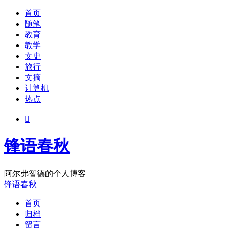
首页
随笔
教育
教学
文史
旅行
文摘
计算机
热点

锋语春秋
阿尔弗智德的个人博客
锋语春秋
首页
归档
留言