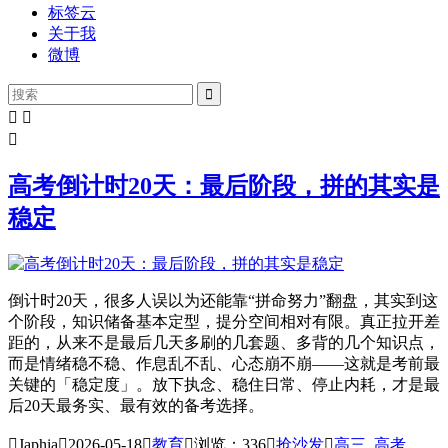
标签云
关于我
微博




高考倒计时20天：最后阶段，拼的其实是
稳定
倒计时20天，很多人误以为还能靠“拼命努力”翻盘，其实到这
个阶段，知识储备基本定型，提分空间相对有限。真正拉开差
距的，从来不是最后几天多刷的几套题、多背的几个知识点，
而是情绪稳不稳、作息乱不乱、心态崩不崩——这就是考前最
关键的「稳定度」。放下执念、稳住日常、停止内耗，才是最
后20天最务实、最有效的备考选择。

Japhia

2026-05-18

教育

浏览：336

抢沙发

高三
,
高考