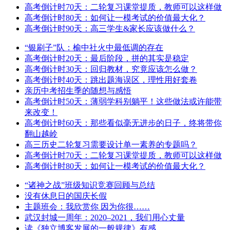
高考倒计时70天：二轮复习课堂提质，教师可以这样做
高考倒计时80天：如何让一模考试的价值最大化？
高考倒计时90天：高三学生&家长应该做什么？
“银刷子”队：榆中社火中最低调的存在
高考倒计时20天：最后阶段，拼的其实是稳定
高考倒计时30天：回归教材，究竟应该怎么做？
高考倒计时40天：跳出题海误区，理性用好套卷
亲历中考招生季的随想与感悟
高考倒计时50天：薄弱学科别躺平！这些做法或许能带
来改变！
高考倒计时60天：那些看似毫无进步的日子，终将带你
翻山越岭
高三历史二轮复习需要设计单一素养的专题吗？
高考倒计时70天：二轮复习课堂提质，教师可以这样做
高考倒计时80天：如何让一模考试的价值最大化？
“诸神之战”班级知识竞赛回顾与总结
没有休息日的国庆长假
主题班会：我欣赏你 因为你很……
武汉封城一周年：2020–2021，我们用心丈量
读《独立博客发展的一般规律》有感