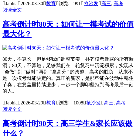

Japhia

2026-03-30

教育

浏览：991

抢沙发

高三
,
高考
阅读全文
高考倒计时80天：如何让一模考试的价值
最大化？
80天，不算长，但足够我们调整节奏、补齐模考暴露的所有漏
洞；80天，不算短，足够我们在二轮复习中沉淀积累，实现从
“会做” 到 “做对” 再到 “拿高分” 的跨越。高考的胜负，从来不
是一次模考就能决定的。真正的赢家，是那些能在波动中稳住
节奏，在复盘里持续进步，一步一个脚印坚持到高考最后一刻
的人。

Japhia

2026-03-29

教育

浏览：1008

抢沙发

高三
,
高考
阅读全文
高考倒计时90天：高三学生&家长应该做
什么？