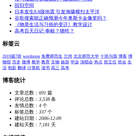
回归空间
日本发生8.8级地震 引发海啸横扫太平洋
谷歌搜索能正确预测今年奥斯卡金像奖吗？
《物质生活与习俗的变迁》教学设计
高考百天日记·奉献？牺牲？
标签云
2019届7班
wordpress
免费师范生
兰州
北京师范大学
十班与我
博客
博
物馆
历史
微博
教学
教育
文物
旅游
毕业
演唱会
热点
班主任
班会
生
活
电影
翻译
计算机
读书
高三
高考
博客统计
文章总数：
691
篇
评论总数：
3,538
条
友情总数：
4
个
标签总数：
337
个
建站日期：
2006-12-09
建站天数：
7,181
天