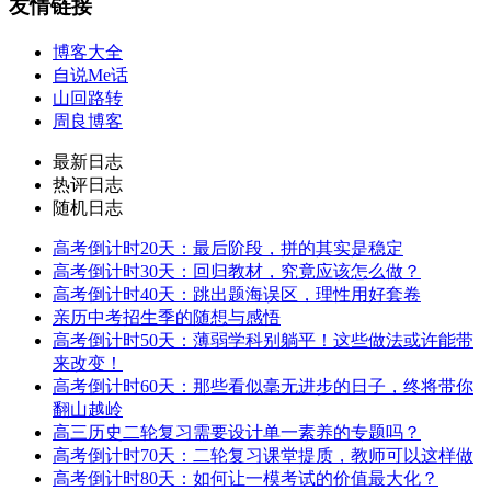
友情链接
博客大全
自说Me话
山回路转
周良博客
最新日志
热评日志
随机日志
高考倒计时20天：最后阶段，拼的其实是稳定
高考倒计时30天：回归教材，究竟应该怎么做？
高考倒计时40天：跳出题海误区，理性用好套卷
亲历中考招生季的随想与感悟
高考倒计时50天：薄弱学科别躺平！这些做法或许能带
来改变！
高考倒计时60天：那些看似毫无进步的日子，终将带你
翻山越岭
高三历史二轮复习需要设计单一素养的专题吗？
高考倒计时70天：二轮复习课堂提质，教师可以这样做
高考倒计时80天：如何让一模考试的价值最大化？