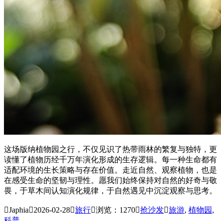
这场版纳植物园之行，不仅见识了热带雨林的繁复与独特，更
读懂了植物历经千万年演化形成的生存逻辑。每一种生命都有
适配环境的生长策略与存在价值。走近自然、观察植物，也是
在感受生命的坚韧与理性。愿我们始终保持对自然的好奇与敬
畏，于草木间认知演化规律，于自然遇见中沉淀观察与思考。

Japhia

2026-02-28

旅行

浏览：1270

抢沙发

旅游
,
植物园
,
科普