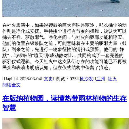
在社火表演中，如果说锣鼓的巨大声响是驱逐，那么拂尘的动
作则是净化或安抚。手持拂尘进行有节奏的挥舞，被认为可以
拂去不祥、驱散邪气、净化空间，与社火的驱邪功能相呼应。
他们的位置在锣鼓队之前，可能意味着在主要的驱邪力量（鼓
队）到来之前，先进行一轮象征性的清扫或预警。他们的“静
默”，与锣鼓的“喧天”形成动静对比，共同构成了一套完整的
驱邪仪式逻辑。今天社火中这支队伍存在的功能可能已不再被
民众和表演者明确认知，但在仪式结构中保留了痕迹。

Japhia

2026-03-04

文史

浏览：925

抢沙发

兰州
,
社火
阅读全文
在版纳植物园，读懂热带雨林植物的生存
智慧