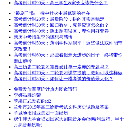
高考倒计时90天：高三学生&家长应该做什么？
“银刷子”队：榆中社火中最低调的存在
高考倒计时20天：最后阶段，拼的其实是稳定
高考倒计时30天：回归教材，究竟应该怎么做？
高考倒计时40天：跳出题海误区，理性用好套卷
亲历中考招生季的随想与感悟
高考倒计时50天：薄弱学科别躺平！这些做法或许能带
来改变！
高考倒计时60天：那些看似毫无进步的日子，终将带你
翻山越岭
高三历史二轮复习需要设计单一素养的专题吗？
高考倒计时70天：二轮复习课堂提质，教师可以这样做
高考倒计时80天：如何让一模考试的价值最大化？
免费发放百度统计热力图邀请码
李娜虽胜难荣
苹果正式发布iPad2
兰州市2015年高三诊断考试文科历史试题及答案
羊城晚报报业集团一面经历
观牛津大学合唱团国家大剧院音乐会(附哈利波特、半个
月亮音频试听)