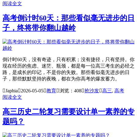
阅读全文
高考倒计时60天：那些看似毫无进步的日
子，终将带你翻山越岭
倒计时60天，没有奇迹，只有积累；没有捷径，只有坚持。你
现在经历的焦虑、迷茫、瓶颈，都是每一位高三考生的必经之
路，是成长的印记，不是你的失败。那些看似毫无进步的日
子，那些默默坚持的夜晚，都在为你高考的爆发蓄力。

Japhia

2026-05-05

教育

浏览：408

抢沙发

高三
,
高考
阅读全文
高三历史二轮复习需要设计单一素养的专
题吗？