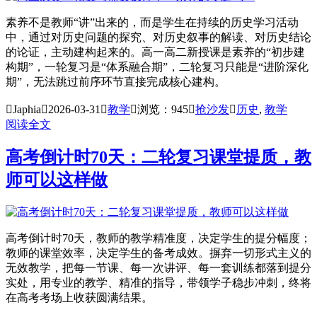
素养不是教师“讲”出来的，而是学生在持续的历史学习活动
中，通过对历史问题的探究、对历史叙事的解读、对历史结论
的论证，主动建构起来的。高一高二新授课是素养的“初步建
构期”，一轮复习是“体系融合期”，二轮复习只能是“进阶深化
期”，无法跳过前序环节直接完成核心建构。

Japhia

2026-03-31

教学

浏览：945

抢沙发

历史
,
教学
阅读全文
高考倒计时70天：二轮复习课堂提质，教
师可以这样做
高考倒计时70天，教师的教学精准度，决定学生的提分幅度；
教师的课堂效率，决定学生的备考成效。摒弃一切形式主义的
无效教学，把每一节课、每一次讲评、每一套训练都落到提分
实处，用专业的教学、精准的指导，带领学子稳步冲刺，终将
在高考考场上收获圆满结果。