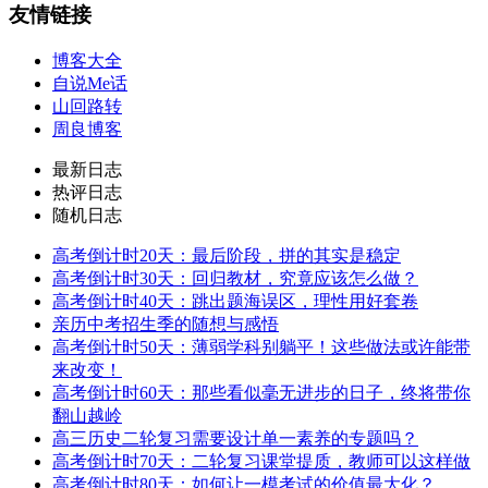
友情链接
博客大全
自说Me话
山回路转
周良博客
最新日志
热评日志
随机日志
高考倒计时20天：最后阶段，拼的其实是稳定
高考倒计时30天：回归教材，究竟应该怎么做？
高考倒计时40天：跳出题海误区，理性用好套卷
亲历中考招生季的随想与感悟
高考倒计时50天：薄弱学科别躺平！这些做法或许能带
来改变！
高考倒计时60天：那些看似毫无进步的日子，终将带你
翻山越岭
高三历史二轮复习需要设计单一素养的专题吗？
高考倒计时70天：二轮复习课堂提质，教师可以这样做
高考倒计时80天：如何让一模考试的价值最大化？