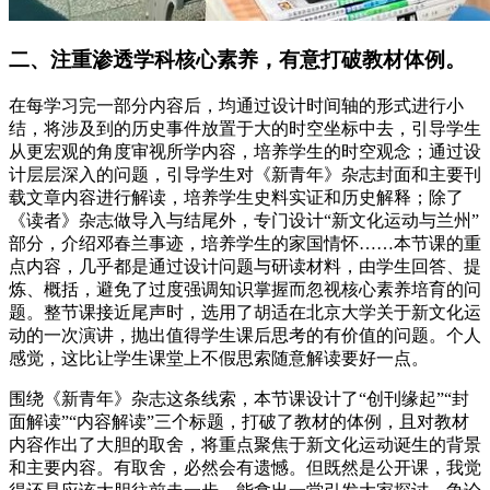
二、注重渗透学科核心素养，有意打破教材体例。
在每学习完一部分内容后，均通过设计时间轴的形式进行小
结，将涉及到的历史事件放置于大的时空坐标中去，引导学生
从更宏观的角度审视所学内容，培养学生的时空观念；通过设
计层层深入的问题，引导学生对《新青年》杂志封面和主要刊
载文章内容进行解读，培养学生史料实证和历史解释；除了
《读者》杂志做导入与结尾外，专门设计“新文化运动与兰州”
部分，介绍邓春兰事迹，培养学生的家国情怀……本节课的重
点内容，几乎都是通过设计问题与研读材料，由学生回答、提
炼、概括，避免了过度强调知识掌握而忽视核心素养培育的问
题。整节课接近尾声时，选用了胡适在北京大学关于新文化运
动的一次演讲，抛出值得学生课后思考的有价值的问题。个人
感觉，这比让学生课堂上不假思索随意解读要好一点。
围绕《新青年》杂志这条线索，本节课设计了“创刊缘起”“封
面解读”“内容解读”三个标题，打破了教材的体例，且对教材
内容作出了大胆的取舍，将重点聚焦于新文化运动诞生的背景
和主要内容。有取舍，必然会有遗憾。但既然是公开课，我觉