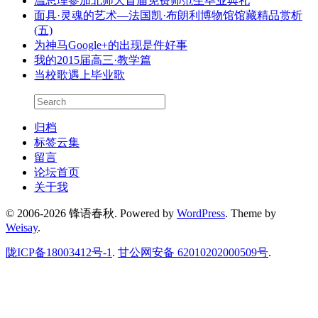
温总理参加北师大首届免费师范生毕业典礼
面具·灵魂的艺术—法国凯·布朗利博物馆馆藏精品赏析
(五)
为神马Google+的出现是件好事
我的2015届高三·教学篇
当校歌遇上毕业歌
归档
标签云集
留言
论坛首页
关于我
© 2006-2026 锋语春秋.
Powered by
WordPress
. Theme by
Weisay
.
陇ICP备18003412号-1
.
甘公网安备 62010202000509号
.