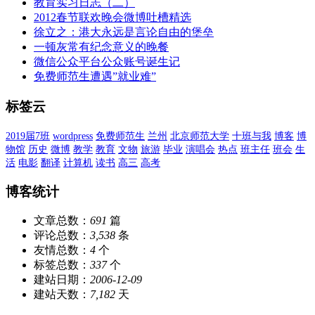
教育实习日志（二）
2012春节联欢晚会微博吐槽精选
徐立之：港大永远是言论自由的堡垒
一顿灰常有纪念意义的晚餐
微信公众平台公众账号诞生记
免费师范生遭遇”就业难”
标签云
2019届7班
wordpress
免费师范生
兰州
北京师范大学
十班与我
博客
博
物馆
历史
微博
教学
教育
文物
旅游
毕业
演唱会
热点
班主任
班会
生
活
电影
翻译
计算机
读书
高三
高考
博客统计
文章总数：
691
篇
评论总数：
3,538
条
友情总数：
4
个
标签总数：
337
个
建站日期：
2006-12-09
建站天数：
7,182
天