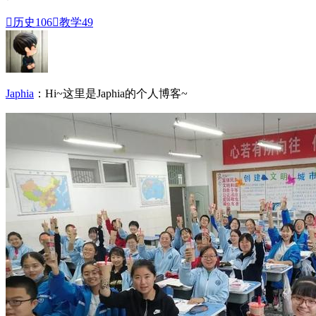

历史
106

教学
49
Japhia
：Hi~这里是Japhia的个人博客~