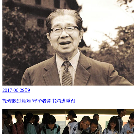
2017-06-29

9
敦煌躲过劫难 守护者常书鸿遭重创