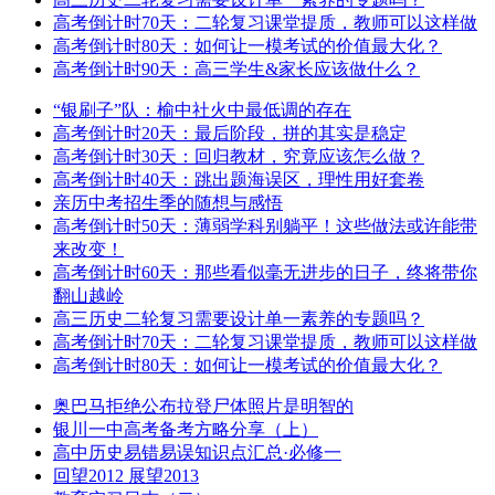
高考倒计时70天：二轮复习课堂提质，教师可以这样做
高考倒计时80天：如何让一模考试的价值最大化？
高考倒计时90天：高三学生&家长应该做什么？
“银刷子”队：榆中社火中最低调的存在
高考倒计时20天：最后阶段，拼的其实是稳定
高考倒计时30天：回归教材，究竟应该怎么做？
高考倒计时40天：跳出题海误区，理性用好套卷
亲历中考招生季的随想与感悟
高考倒计时50天：薄弱学科别躺平！这些做法或许能带
来改变！
高考倒计时60天：那些看似毫无进步的日子，终将带你
翻山越岭
高三历史二轮复习需要设计单一素养的专题吗？
高考倒计时70天：二轮复习课堂提质，教师可以这样做
高考倒计时80天：如何让一模考试的价值最大化？
奥巴马拒绝公布拉登尸体照片是明智的
银川一中高考备考方略分享（上）
高中历史易错易误知识点汇总·必修一
回望2012 展望2013