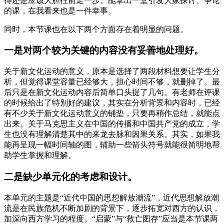
得还是应该大胆往前走一步。能拿出一堂引发大家探讨、争论
的课，在我看来也是一件幸事。
同时，本节课也在以下两个方面存在着明显的问题。
一是对两个较为关键的内容没有妥善地处理好。
关于新文化运动的意义，原本是选择了两段材料想要让学生分
析，但觉得课堂容量已经够大，担心时间不够，就删掉了。最
后只是在新文化运动内容后简单口头提了几句。有老师在评课
的时候给出了特别好的建议，其实在分析背景和内容时，已经
有不少关于新文化运动意义的铺垫，只要再稍作总结，就能点
出来。关于马克思主义在中国的传播和中国共产党的成立，学
生也没有理解清楚其中的来龙去脉和因果关系。其实，如果我
能再呈现一幅时间轴的图，辅助一些箭头符号就能很简明地帮
助学生掌握和理解。
二是缺少单元化的考虑和设计。
本单元的主题是“近代中国的思想解放潮流”，近代思想解放潮
流是在民族危机不断加剧的背景下，逐步拓宽对西方的认识，
加深向西方学习的程度。“启蒙”与“救亡图存”应当是本节课两