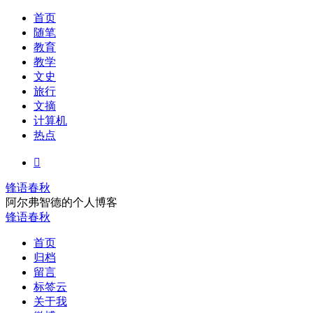
首页
随笔
教育
教学
文史
旅行
文摘
计算机
热点

锋语春秋
阿尔弗智德的个人博客
锋语春秋
首页
归档
留言
标签云
关于我