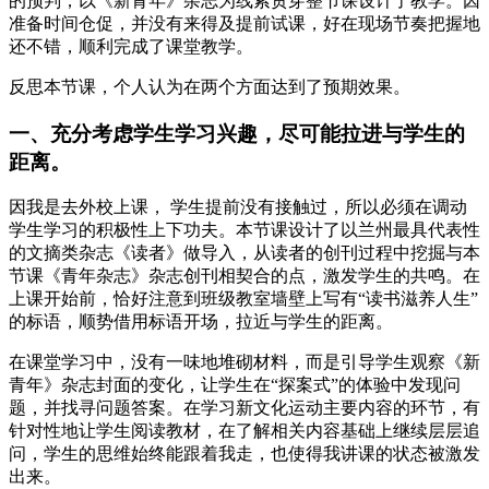
的预判，以《新青年》杂志为线索贯穿整节课设计了教学。因
准备时间仓促，并没有来得及提前试课，好在现场节奏把握地
还不错，顺利完成了课堂教学。
反思本节课，个人认为在两个方面达到了预期效果。
一、充分考虑学生学习兴趣，尽可能拉进与学生的
距离。
因我是去外校上课， 学生提前没有接触过，所以必须在调动
学生学习的积极性上下功夫。本节课设计了以兰州最具代表性
的文摘类杂志《读者》做导入，从读者的创刊过程中挖掘与本
节课《青年杂志》杂志创刊相契合的点，激发学生的共鸣。在
上课开始前，恰好注意到班级教室墙壁上写有“读书滋养人生”
的标语，顺势借用标语开场，拉近与学生的距离。
在课堂学习中，没有一味地堆砌材料，而是引导学生观察《新
青年》杂志封面的变化，让学生在“探案式”的体验中发现问
题，并找寻问题答案。在学习新文化运动主要内容的环节，有
针对性地让学生阅读教材，在了解相关内容基础上继续层层追
问，学生的思维始终能跟着我走，也使得我讲课的状态被激发
出来。