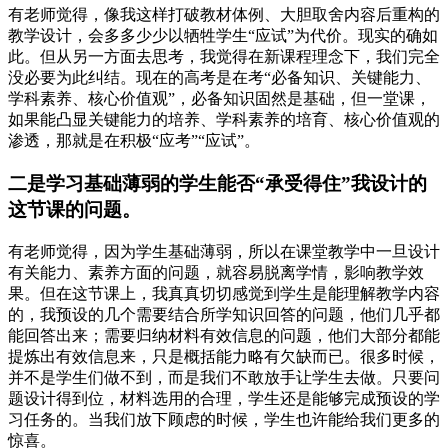
有老师觉得，像我这样打破教材体例、大胆取舍内容后重构的
教学设计，会多多少少以牺牲学生“应试”为代价。现实的确如
此。但从另一方面去思考，我觉得在新课程理念下，我们完全
没必要为此纠结。现在的高考是在考“必备知识、关键能力、
学科素养、核心价值观”，必备知识固然是基础，但一堂课，
如果能凸显关键能力的培养、学科素养的培育、核心价值观的
渗透，那就是在积极“应考”“应试”。
二是学习基础薄弱的学生能否“承受得住”我设计的
这节课的问题。
有老师觉得，因为学生基础薄弱，所以在课堂教学中一旦设计
有关能力、素养方面的问题，就容易脱离学情，影响教学效
果。但在这节课上，我真真切切感觉到学生是能理解教学内容
的，我预设的几个需要结合所学知识回答的问题，他们几乎都
能回答出来；需要归纳材料有效信息的问题，他们大部分都能
提炼出有效信息来，只是概括能力略有欠缺而已。很多时候，
并不是学生们做不到，而是我们不敢放手让学生去做。只要问
题设计得到位，材料选用的合理，学生还是能够完成预设的学
习任务的。当我们放下顾虑的时候，学生也许能给我们更多的
惊喜。