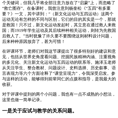
个关键词，但我几乎将全部注意力放在了“启蒙”上，而忽略了
“救亡图存”。在备课时，我曾注意到杨奎松《“五四”有多重
要？》一文，其中讲到：“（新文化运动与五四运动）这两个
运动无论有怎样的不同与区别，它们的目的其实是一个，那就
是救国！只不过，新文化运动发起时，其立意在通过救人来救
国；而1919年学生运动及其后续种种相关运动，则转为先救国
后救人了。”当时犹豫了许久要不要围绕这则材料设计问题，
后来种种原因放弃了，甚为可惜！
在评课环节，老师们对我这节课提出了很多特别好的建议和意
见，包括从世界史角度看问题、挖掘民族精神内涵、注重视角
的多元化、关注新文化运动与五四运动的联系等。施泽玉老师
从关注学生、整合教材、问题设计、史料选择、历史叙事、语
言表现力等六个方面诠释了“课堂呈现力”，令我深受启发。参
与这样的活动，能够得到前辈同仁的点拨和指导，是我最大的
收获。
对于评课中提到的两个小问题，我也有一点不成熟的小想法，
这里也做一简单记录。
一是关于应试与教学的关系问题。