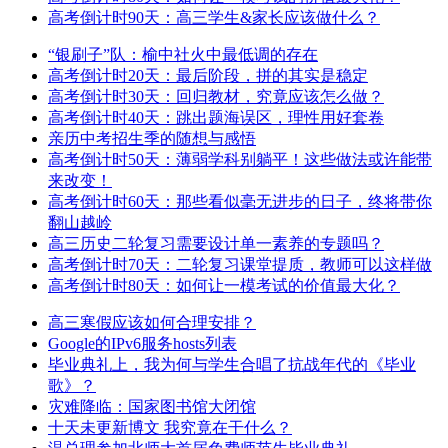
高考倒计时90天：高三学生&家长应该做什么？
“银刷子”队：榆中社火中最低调的存在
高考倒计时20天：最后阶段，拼的其实是稳定
高考倒计时30天：回归教材，究竟应该怎么做？
高考倒计时40天：跳出题海误区，理性用好套卷
亲历中考招生季的随想与感悟
高考倒计时50天：薄弱学科别躺平！这些做法或许能带
来改变！
高考倒计时60天：那些看似毫无进步的日子，终将带你
翻山越岭
高三历史二轮复习需要设计单一素养的专题吗？
高考倒计时70天：二轮复习课堂提质，教师可以这样做
高考倒计时80天：如何让一模考试的价值最大化？
高三寒假应该如何合理安排？
Google的IPv6服务hosts列表
毕业典礼上，我为何与学生合唱了抗战年代的《毕业
歌》？
灾难降临：国家图书馆大闭馆
十天未更新博文 我究竟在干什么？