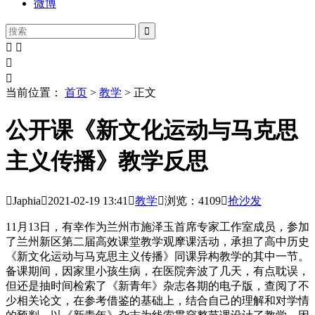
微博





当前位置：
首页
>
教学
> 正文
公开课《新文化运动与马克思
主义传播》教学反思

Japhia

2021-02-19
13:41

教学

浏览：4109

抢沙发
11月13日，有幸作为兰州市施泽玉首席专家工作室成员，参加
了兰州新区第二届高效课堂教学观摩课活动，承担了高中历史
《新文化运动与马克思主义传播》同课异构教学的其中一节。
备课期间，因家里小孩生病，在医院奔波了几天，有点耽误，
但还是抽时间检索了《新青年》杂志各期的电子版，查阅了不
少相关论文，在参考借鉴的基础上，结合自己的理解和对学情