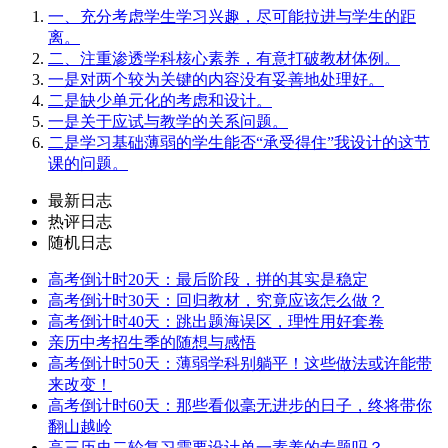
一、充分考虑学生学习兴趣，尽可能拉进与学生的距
离。
二、注重渗透学科核心素养，有意打破教材体例。
一是对两个较为关键的内容没有妥善地处理好。
二是缺少单元化的考虑和设计。
一是关于应试与教学的关系问题。
二是学习基础薄弱的学生能否“承受得住”我设计的这节
课的问题。
最新日志
热评日志
随机日志
高考倒计时20天：最后阶段，拼的其实是稳定
高考倒计时30天：回归教材，究竟应该怎么做？
高考倒计时40天：跳出题海误区，理性用好套卷
亲历中考招生季的随想与感悟
高考倒计时50天：薄弱学科别躺平！这些做法或许能带
来改变！
高考倒计时60天：那些看似毫无进步的日子，终将带你
翻山越岭
高三历史二轮复习需要设计单一素养的专题吗？