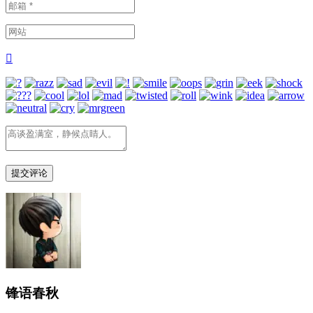

锋语春秋