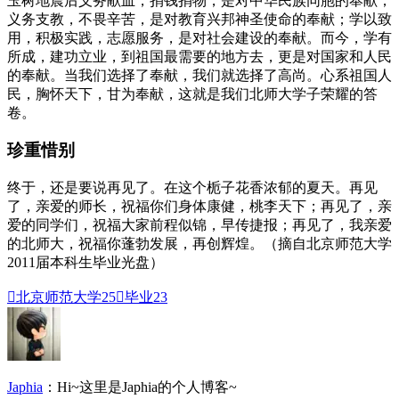
玉树地震后义务献血，捐钱捐物，是对中华民族同胞的奉献；
义务支教，不畏辛苦，是对教育兴邦神圣使命的奉献；学以致
用，积极实践，志愿服务，是对社会建设的奉献。而今，学有
所成，建功立业，到祖国最需要的地方去，更是对国家和人民
的奉献。当我们选择了奉献，我们就选择了高尚。心系祖国人
民，胸怀天下，甘为奉献，这就是我们北师大学子荣耀的答
卷。
珍重惜别
终于，还是要说再见了。在这个栀子花香浓郁的夏天。再见
了，亲爱的师长，祝福你们身体康健，桃李天下；再见了，亲
爱的同学们，祝福大家前程似锦，早传捷报；再见了，我亲爱
的北师大，祝福你蓬勃发展，再创辉煌。（摘自北京师范大学
2011届本科生毕业光盘）

北京师范大学
25

毕业
23
Japhia
：Hi~这里是Japhia的个人博客~