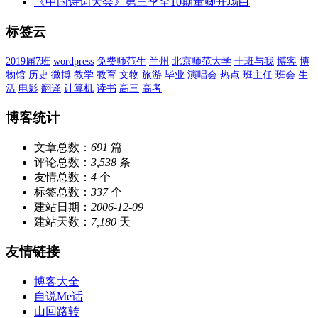
《中国诗词大会》第三季全10期董卿开场白
标签云
2019届7班
wordpress
免费师范生
兰州
北京师范大学
十班与我
博客
博
物馆
历史
微博
教学
教育
文物
旅游
毕业
演唱会
热点
班主任
班会
生
活
电影
翻译
计算机
读书
高三
高考
博客统计
文章总数：
691
篇
评论总数：
3,538
条
友情总数：
4
个
标签总数：
337
个
建站日期：
2006-12-09
建站天数：
7,180
天
友情链接
博客大全
自说Me话
山回路转