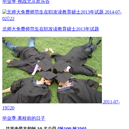
毕业季·挑战北京欢乐谷
2014-07-
02

22
北师大免费师范生在职攻读教育硕士2013年试题
2011-07-
19

20
毕业季·离校前的日子