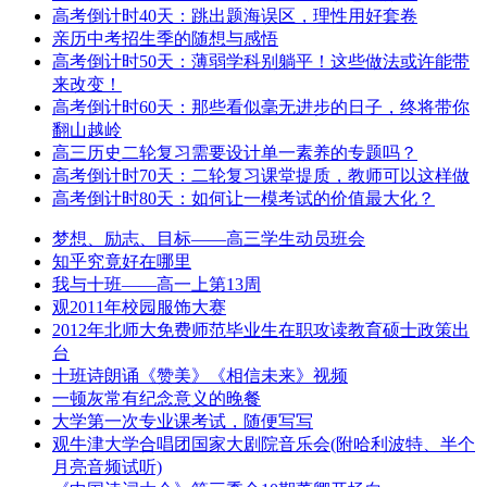
高考倒计时40天：跳出题海误区，理性用好套卷
亲历中考招生季的随想与感悟
高考倒计时50天：薄弱学科别躺平！这些做法或许能带
来改变！
高考倒计时60天：那些看似毫无进步的日子，终将带你
翻山越岭
高三历史二轮复习需要设计单一素养的专题吗？
高考倒计时70天：二轮复习课堂提质，教师可以这样做
高考倒计时80天：如何让一模考试的价值最大化？
梦想、励志、目标——高三学生动员班会
知乎究竟好在哪里
我与十班——高一上第13周
观2011年校园服饰大赛
2012年北师大免费师范毕业生在职攻读教育硕士政策出
台
十班诗朗诵《赞美》《相信未来》视频
一顿灰常有纪念意义的晚餐
大学第一次专业课考试，随便写写
观牛津大学合唱团国家大剧院音乐会(附哈利波特、半个
月亮音频试听)