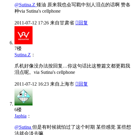
@Sutina.Z
矮油 原来我也会写戳中别人泪点的话啊 赞各
种via Sutina's cellphone
2011-07-12
17:26
来自甘肃省

回复
7楼
Sutina.Z
：
爪机好像没办法按回复…你这句话比这整篇文都更戳我
泪点呢。via Sutina's cellphone
2011-07-12
16:23
来自上海市

回复
6楼
Japhia
：
@Sutina
但是有时候就怕过了这个时期 某些感觉 某些想
法就会淡去嘛