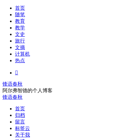
首页
随笔
教育
教学
文史
旅行
文摘
计算机
热点

锋语春秋
阿尔弗智德的个人博客
锋语春秋
首页
归档
留言
标签云
关于我