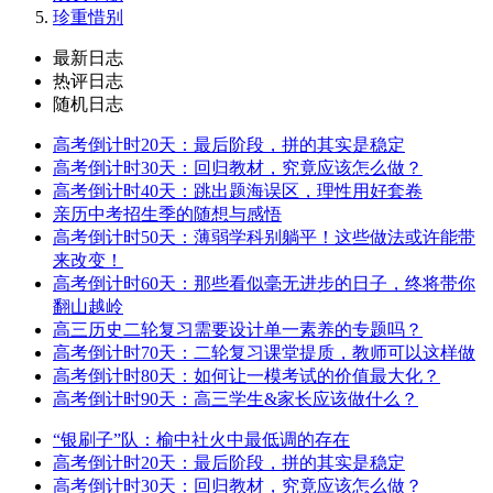
珍重惜别
最新日志
热评日志
随机日志
高考倒计时20天：最后阶段，拼的其实是稳定
高考倒计时30天：回归教材，究竟应该怎么做？
高考倒计时40天：跳出题海误区，理性用好套卷
亲历中考招生季的随想与感悟
高考倒计时50天：薄弱学科别躺平！这些做法或许能带
来改变！
高考倒计时60天：那些看似毫无进步的日子，终将带你
翻山越岭
高三历史二轮复习需要设计单一素养的专题吗？
高考倒计时70天：二轮复习课堂提质，教师可以这样做
高考倒计时80天：如何让一模考试的价值最大化？
高考倒计时90天：高三学生&家长应该做什么？
“银刷子”队：榆中社火中最低调的存在
高考倒计时20天：最后阶段，拼的其实是稳定
高考倒计时30天：回归教材，究竟应该怎么做？