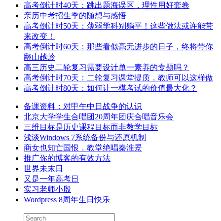
高考倒计时40天：跳出题海误区，理性用好套卷
亲历中考招生季的随想与感悟
高考倒计时50天：薄弱学科别躺平！这些做法或许能带
来改变！
高考倒计时60天：那些看似毫无进步的日子，终将带你
翻山越岭
高三历史二轮复习需要设计单一素养的专题吗？
高考倒计时70天：二轮复习课堂提质，教师可以这样做
高考倒计时80天：如何让一模考试的价值最大化？
备课资料：对甲午中日战争的认识
北京大学学生合唱团20周年团庆合唱音乐会
三维目标是历史课程目标而非教学目标
浅谈Windows 7系统备份与还原机制
商女也知亡国恨，教堂绝唱秦淮景
推广你的博客的有效方法
世界未末日
又是一年高考日
实习老师小殷
Wordpress 8周年生日快乐