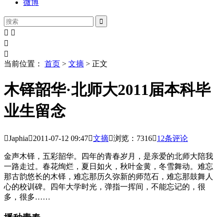
微博





当前位置：
首页
>
文摘
> 正文
木铎韶华·北师大2011届本科毕
业生留念

Japhia

2011-07-12
09:47

文摘

浏览：7316

12
条评论
金声木铎，五彩韶华。四年的青春岁月，是亲爱的北师大陪我
一路走过。春花绚烂，夏日如火，秋叶金黄，冬雪舞动。难忘
那古韵悠长的木铎，难忘那历久弥新的师范石，难忘那鼓舞人
心的校训碑。四年大学时光，弹指一挥间，不能忘记的，很
多，很多……