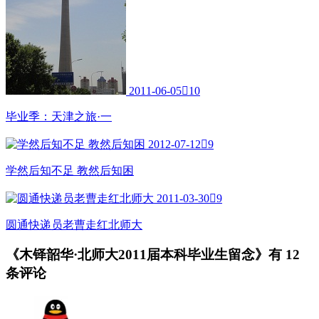
2011-06-05

10
毕业季：天津之旅·一
2012-07-12

9
学然后知不足 教然后知困
2011-03-30

9
圆通快递员老曹走红北师大
《木铎韶华·北师大2011届本科毕业生留念》有
12
条评论