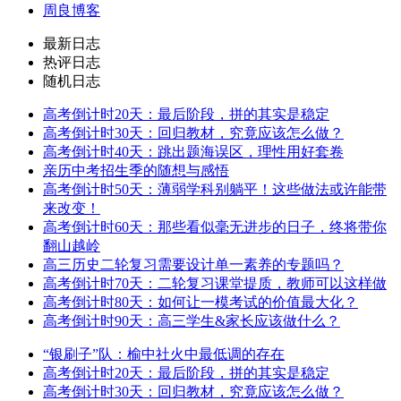
周良博客
最新日志
热评日志
随机日志
高考倒计时20天：最后阶段，拼的其实是稳定
高考倒计时30天：回归教材，究竟应该怎么做？
高考倒计时40天：跳出题海误区，理性用好套卷
亲历中考招生季的随想与感悟
高考倒计时50天：薄弱学科别躺平！这些做法或许能带
来改变！
高考倒计时60天：那些看似毫无进步的日子，终将带你
翻山越岭
高三历史二轮复习需要设计单一素养的专题吗？
高考倒计时70天：二轮复习课堂提质，教师可以这样做
高考倒计时80天：如何让一模考试的价值最大化？
高考倒计时90天：高三学生&家长应该做什么？
“银刷子”队：榆中社火中最低调的存在
高考倒计时20天：最后阶段，拼的其实是稳定
高考倒计时30天：回归教材，究竟应该怎么做？