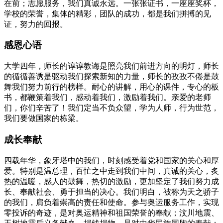
在前；志愿服务，我们真诚永远。一张张证书，一座座奖杯，
学校的荣誉，集体的精彩，团队的成功，都是我们拼搏的见
证，努力的回报。
感恩心语
大学四年，师长的谆谆教诲是照亮我们前进方向的明灯，师长
的循循善诱是驱动我们探索新知的力量，师长的孜孜不倦是鼓
舞我们努力前行的榜样。耐心的讲解，用心的课件，专心的板
书，都鞭策着我们，感动着我们，激励着我们。亲爱的老师
们，你们辛苦了！我们定当不负众望，学为人师，行为世范，
我们要做国家的栋梁。
成长奉献
四载年华，象牙塔中的我们，时刻感受着党和国家的关心和厚
爱。特别是温总理，百忙之中走到我们中间，真诚的关心，炙
热的温暖，感人的鼓舞，热切的激励，更加坚定了我们努力成
长、奉献社会、勇于担当的决心。我们明白，被称为天之骄子
的我们，肩负着崇高的责任和使命。参与奥运服务工作，实现
零投诉的奇迹，是对奥运精神和祖国荣誉的奉献；汶川地震、