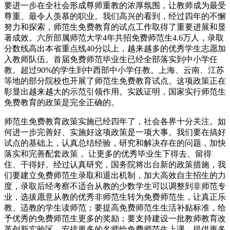
要进一步在全社会形成尊师重教的浓厚氛围，让教师成为最受
尊重、最令人羡慕的职业。我们高兴的看到，经过四年的不懈
努力和探索，师范生免费教育的试点工作取得了重要进展和显
著成效。六所部属师范大学4年共招免费师范生4.6万人，录取
分数线高出本省重点线40分以上，越来越多的优秀学生志愿加
入教师队伍。首届免费师范毕业生已经全部落实到中小学任
教。超过90%的学生到中西部中小学任教。上海、云南、江苏
等地的部分院校也开展了师范生免费教育试点。这项政策正在
彰显出越来越大的示范引领作用。实践证明，国家实行师范生
免费教育的政策是完全正确的。
师范生免费教育政策实施已经四年了，社会各界十分关注。如
何进一步完善好、实施好这项政策是一项大事。我们要在搞好
试点的基础上，认真总结经验，研究和解决存在的问题，加快
落实和完善配套政策， 让更多的优秀毕业生下得去、留得
住、干得好。经过认真研究，国务院将出台新的政策措施，我
们要建立免费师范生录取和退出机制，加大高效自主招生的力
度，录取后经考察不适合从教的少数学生可以调整到非师范专
业，选拔愿意从教的优秀非师范生转为免费师范生，让真正乐
教、适教的学生读师范；要提高免费师范生生活补贴标准，给
予优秀的免费师范生更多的奖励；要支持建设一批教师教育改
革创新实验区，安排更多的名师给免费师范生上课，提供更多