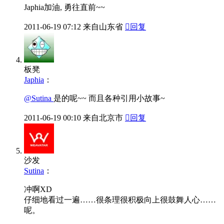
哎
当年高考填志愿悔啊
2011-06-19
10:06
来自重庆市

回复
地板
iSayme
：
Japhia加油, 勇往直前~~
2011-06-19
07:12
来自山东省

回复
板凳
Japhia
：
@Sutina
是的呢~~ 而且各种引用小故事~