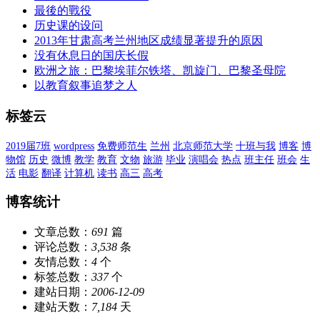
来改变！
高考倒计时60天：那些看似毫无进步的日子，终将带你
翻山越岭
高三历史二轮复习需要设计单一素养的专题吗？
高考倒计时70天：二轮复习课堂提质，教师可以这样做
高考倒计时80天：如何让一模考试的价值最大化？
工作时间上网闲逛好处多
记我的第二次全市教学开放周公开课
考驾照记
甘肃省汉族民歌的体裁
最後的戰役
历史课的设问
2013年甘肃高考兰州地区成绩显著提升的原因
没有休息日的国庆长假
欧洲之旅：巴黎埃菲尔铁塔、凯旋门、巴黎圣母院
以教育叙事追梦之人
标签云
2019届7班
wordpress
免费师范生
兰州
北京师范大学
十班与我
博客
博
物馆
历史
微博
教学
教育
文物
旅游
毕业
演唱会
热点
班主任
班会
生