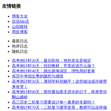
活
电影
翻译
计算机
读书
高三
高考
博客统计
文章总数：
691
篇
评论总数：
3,538
条
友情总数：
4
个
标签总数：
337
个
建站日期：
2006-12-09
建站天数：
7,184
天
友情链接
博客大全
自说Me话
山回路转
周良博客
最新日志
热评日志
随机日志