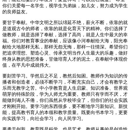
你们关爱每一名学生，视学生为弟妹，如儿女，努力成为学生
的良师益友。
要甘于奉献。中华文明之所以绵延不绝，薪火不断，依靠的就
是道观古今的师者，依靠的就是化育天下的精神。你们选择了
做教师，就是选择了奉献，选择了高尚，就是人生中最大的幸
福。你们对教育事业的奉献，应该像小河奉献给大海，阳光奉
献给大地那样无私，那样无怨无悔，那样一往情深。希望你们
把追求理想、塑造心灵、传承文明当作人生最大的乐趣，做好
终身从教的思想准备，甘做培育人才的泥土，在奉献中体现价
值，在平凡中成就伟大。
要刻苦学习。学然后之不足，教然后知困。教师作为知识的传
播者和创造者，必须不断学习，不断充实自己，才会有教学之
乐而无教学之苦。中小学教育是人生启蒙、知识准备、世界观
萌芽的特殊阶段，学为人师尤为重要。教师只有学而不厌，才
能做到诲人不倦，你们虽然从学校毕业了，但你们的社会实践
才刚刚开始。要学习的东西很多，要不断地学习新知识、新技
能，提高教书育人的本领和教学质量。既要向书本学习，更要
向实践学习，向社会学习，向人民学习。
要勇于创新。教育既是科学，也是艺术。教师从事的是创造性