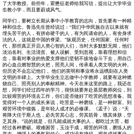
了大学教授。前些年，霍懋征老师给我写信，提出让大学毕业
生教小学，而且要蔚成风气。
同学们，要树立长期从事中小学教育的志向，首先要有一种精
神和信念。鲁迅先生曾经说过：“我们中华民族自古以来就有
埋头苦干的人，有拼命硬干的人，有为民请命的人，有舍身求
法的人，这就是中国的脊梁。”纵观历史，任何国家、任何时
代，那些真正开启人类心智的人们，当时大多默默无闻，他们
淡泊名利、生活清贫、被人误解、受到忽视，靠着理想和信
念，靠着对事业的热爱支撑他们坚韧不拔地奋斗下去，用自己
的心血点燃智慧的火把，照亮人间，传承着人类文明的火种。
但历史不会忘记他们， 他们的英明和事业将永远镌刻在人类
文明的丰碑上。大学毕业生立志做中小学教师，就要有这种燃
烧自己、照亮别人的奉献精神。今天在来这里的路上，我还在
想，同学们经过四年的学习，很快就要奔赴基层教师岗位，到
比较艰苦的环境去工作，你们是否做好了吃苦的思想准备。我
觉得对一个人的成长来说，吃苦是一种磨练，是一种财富。到
艰苦环境中锻炼，是年轻人成才的必修课。《孟子》说：“天
将降大任于斯人也，必先苦其心志，劳其筋骨，饿其体肤，空
乏其身。”说的就是，但凡能成就大事的人，都吃过大苦，都
经过各种磨砺。艰难困苦，玉汝于成，艰苦的环境，磨练人的
意志，增强人的勇气和信心。成功没有捷径，艰辛成就事业。