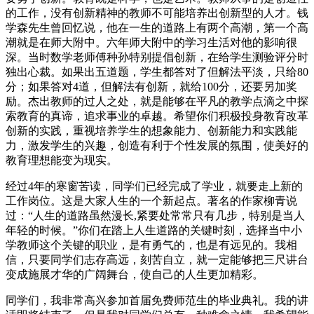
的工作，没有创新精神的教师不可能培养出创新型的人才。钱
学森先生曾回忆说，他在一生的道路上有两个高潮，第一个高
潮就是在师大附中。六年师大附中的学习生活对他的影响很
深。当时数学老师傅种孙特别提倡创新，在给学生测验评分时
独出心裁。如果出五道题，学生都答对了但解法平淡，只给80
分；如果答对4道，但解法有创新，就给100分，还要另加奖
励。杰出教师的过人之处，就是能够在平凡的教学点滴之中探
索教育的真谛，追求事业的卓越。希望你们积极投身教育改革
创新的实践，重视培养学生的想象能力、创新能力和实践能
力，激发学生的兴趣，创造有利于个性发展的氛围，使美好的
教育理想能变为现实。
经过4年的寒窗苦读，同学们已经完成了学业，就要走上新的
工作岗位。这是大家人生的一个新起点。著名的作家柳青说
过：“人生的道路虽然漫长,紧要处常常只有几步，特别是当人
年轻的时候。”你们在踏上人生道路的关键时刻，选择当中小
学教师这个关键的职业，是有勇气的，也是有远见的。我相
信，只要同学们志存高远，刻苦自立，就一定能够把三尺讲台
变成施展才华的广阔舞台，使自己的人生更加精彩。
同学们，我非常高兴参加首届免费师范生的毕业典礼。我的讲