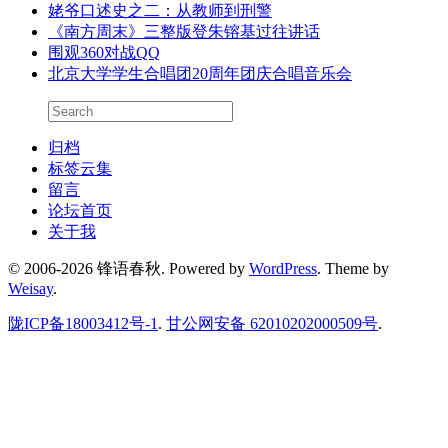
翻山越岭
高三历史二轮复习需要设计单一素养的专题吗？
高考倒计时70天：二轮复习课堂提质，教师可以这样做
高考倒计时80天：如何让一模考试的价值最大化？
两小无猜：当爱情变成一场游戏
微博名片 乐享生活
李培根在华中科大2011届毕业典礼上的演讲
审时度势而重整旗鼓
银川一中高考备考方略分享（上）
灾难降临：国家图书馆大闭馆
姥爷口述史之二：从教师到刑警
《南方周末》三整版登朱镕基过往讲话
围观360对战QQ
北京大学学生合唱团20周年团庆合唱音乐会
归档
标签云集
留言
论坛首页