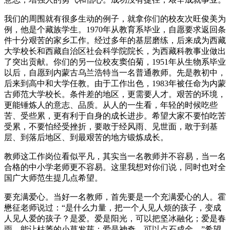
我们的周围就有很多生动的例子，就拿你们的校友次旺俊美为
例，他是个藏族学生。1970年从教育系毕业，自愿要求返回条
件十分艰苦的家乡工作。经过多年的基层磨练，后来成为西藏
大学校长和西藏自治区社会科学院院长，为西藏科教事业做出
了突出贡献。你们的另一位校友窦伯菊，1951年从生物系毕业
以后，自愿到内蒙古乌兰浩特当一名普通教师。先是教初中，
后来到高中和大学任教。由于工作出色，1983年被任命为内蒙
古师范大学校长。条件差的地区，更需要人才。艰苦的环境，
更能锤炼人的意志、品质。从人的一生看，年轻的时候吃些
苦、受些累，更有利于自身的成长进步。希望大家不要怕吃苦
受累，不要怕经受挫折，要敢于经风雨、见世面，敢于到基
层、到落后地区、到最艰苦的地方锻炼成长。
教师这工作岗位看似平凡，其实当一名教师并不容易，当一名
合格的中小学老师更不容易。这里我想对你们说，同时也对全
国广大师范生提几点希望。
要充满爱心。当好一名教师，首先要是一个充满爱心的人。霍
懋征老师说过：“是什么力量，把一个人见人烦的孩子，变成
人见人爱的孩子？是爱。爱是阳光，可以把坚冰融化；爱是春
雨，能让枯萎的小草发芽；爱是神奇，可以点石成金。”希望