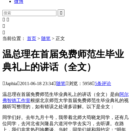
微博





当前位置：
首页
>
随笔
> 正文
温总理在首届免费师范生毕业
典礼上的讲话（全文）

Japhia

2011-06-18
23:34

随笔

浏览：5958

5
条评论
温总理在首届免费师范生毕业典礼上的讲话（全文）是由
阿尔
弗智徳工作室
根据北京师范大学首届免费师范生毕业典礼的视
频听写整理的，如有错误之处请多谅解。以下是全文：
同学们好。去年九月十号，我带着北师大苟晓龙同学，还有几
位同学，去河北省兴隆县六道河中学去实习，去听课。在路
上，我们非常热烈地攀谈。当时，同学们就和我约定：“明年