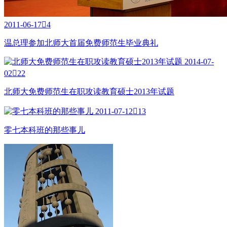
2011-06-17

4
温总理参加北师大首届免费师范生毕业典礼
2014-07-
02

22
北师大免费师范生在职攻读教育硕士2013年试题
2011-07-12

13
零七本科班的那些事儿