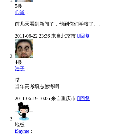
2011-07-28

18
七月·闲言碎语
《温总理在首届免费师范生毕业典礼上的讲话（全
文）》有
5 条评论
5楼
仰肖
：
前几天看到新闻了，他到你们学校了。。
2011-06-22
23:36
来自北京市

回复
4楼
浩子
：