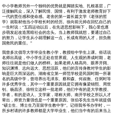
中小学教师另外一个独特的优势就是脚踏实地、扎根基层，广
泛接触民众，深入了解民情、国情，有利于激发老师教育好下
一代的责任感和使命感。老舍的第一篇长篇文学《老张的哲
学》就取材他当小学校长时的经历。徐向前元帅在回忆自己的
一生时说：“五四运动以后，在先进思想影响下，我心里也逐
步萌发起改造黑暗社会的念头。当上教师我就想，要通过自己
的努力，让学生从小就理解这一点，长成有用的人才，担负救
国救民的重任。”
我曾多次倡导大学毕业生教小学，教授给中学生上课。俗话说
名师出高徒，中小学生正处在世界观、人生观的养成时期，老
师往往就是他们做人的榜样。如果老师人格高尚、眼界开阔、
知识渊博、志向远大、思想活跃，他们的言传身教对学生的影
响是巨大而深远的。湖南省立第一师范学校是民国时期一所著
名的高级中学，曾培养出毛泽东、蔡和森、何叔衡、任弼时等
许多优秀学生，其中一个重要原因就是它拥有像梁锦熙、周世
钊、杨昌济、徐特立这样一批老师，他们中有的是大学教授、
学者，有的是诗人、文学家，堪称大师。南开学校之所以人才
辈出，师资力量强也是一个重要原因。张伯苓先生当年就提倡
“硕士生、博士生乃至留学生教中学”。记得我爷爷办学时，一
所乡村请的许多教师都是大学毕业生，他们当中有的后来当上