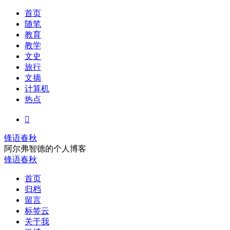
首页
随笔
教育
教学
文史
旅行
文摘
计算机
热点

锋语春秋
阿尔弗智德的个人博客
锋语春秋
首页
归档
留言
标签云
关于我