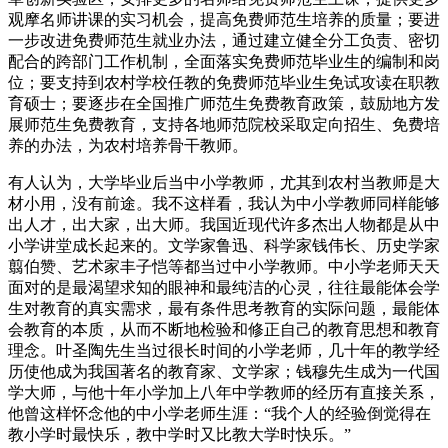
观摩名师讲课的实习机会，提高免费师范生培养的质量；要进
一步改进免费师范生就业办法，通过建立健全分工负责、密切
配合的跨部门工作机制，全面落实免费师范毕业生的编制和岗
位；要支持到农村学校任教的免费师范毕业生免试攻读在职教
育硕士；要逐步在全国推广师范生免费教育政策，鼓励地方发
展师范生免费教育，支持各地师范院校采取定向招生、免费培
养的办法，为农村培养骨干教师。
有人认为，大学毕业后当中小学教师，尤其到农村当教师是大
材小用，没有前途。我不这样看，我认为中小学教师同样能够
出人才，出大家，出大师。我国近现代许多杰出人物都是从中
小学讲堂成长起来的。文学家鲁迅、科学家钱伟长、历史学家
翦伯赞、艺术家丰子恺等都当过中小学教师。中小学老师天天
面对的是最渴望求知的眼神和最纯洁的心灵，往往最能体会学
生对教育的真实需求，最有条件思考教育的实际问题，最能体
会教育的本质，从而不断地检验和修正自己的教育思想和教育
理念。叶圣陶先生当过很长时间的小学老师，几十年的教学经
历使他成为我国著名的教育家、文学家；钱穆先生成为一代国
学大师，与他十年小学加上八年中学教师的经历有直接关系，
他曾这样怀念他的中小学老师生涯：“我个人的经验倒觉得在
教小学时最快乐，教中学时又比教大学时快乐。”