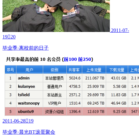
2011-07-
19

20
毕业季·离校前的日子
2011-06-28

19
毕业季·晨光BT滚蛋聚会