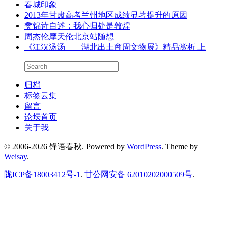
春城印象
2013年甘肃高考兰州地区成绩显著提升的原因
樊锦诗自述：我心归处是敦煌
周杰伦摩天伦北京站随想
《江汉汤汤——湖北出土商周文物展》精品赏析 上
归档
标签云集
留言
论坛首页
关于我
© 2006-2026 锋语春秋.
Powered by
WordPress
. Theme by
Weisay
.
陇ICP备18003412号-1
.
甘公网安备 62010202000509号
.