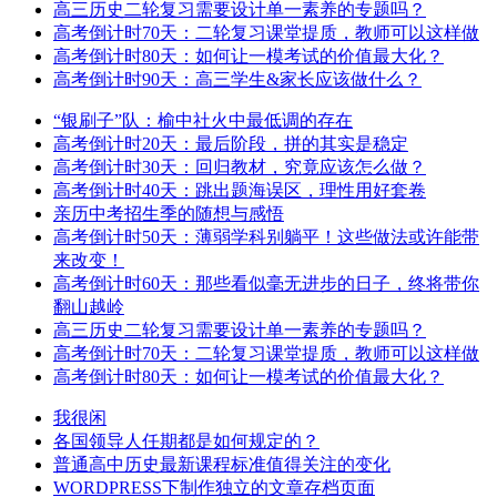
高三历史二轮复习需要设计单一素养的专题吗？
高考倒计时70天：二轮复习课堂提质，教师可以这样做
高考倒计时80天：如何让一模考试的价值最大化？
高考倒计时90天：高三学生&家长应该做什么？
“银刷子”队：榆中社火中最低调的存在
高考倒计时20天：最后阶段，拼的其实是稳定
高考倒计时30天：回归教材，究竟应该怎么做？
高考倒计时40天：跳出题海误区，理性用好套卷
亲历中考招生季的随想与感悟
高考倒计时50天：薄弱学科别躺平！这些做法或许能带
来改变！
高考倒计时60天：那些看似毫无进步的日子，终将带你
翻山越岭
高三历史二轮复习需要设计单一素养的专题吗？
高考倒计时70天：二轮复习课堂提质，教师可以这样做
高考倒计时80天：如何让一模考试的价值最大化？
我很闲
各国领导人任期都是如何规定的？
普通高中历史最新课程标准值得关注的变化
WORDPRESS下制作独立的文章存档页面