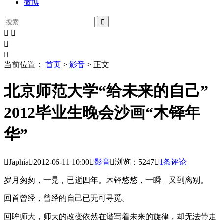
微博





当前位置：
首页
>
影音
> 正文
北京师范大学“给未来的自己”
2012毕业生晚会沙画“木铎年
华”

Japhia

2012-06-11
10:00

影音

浏览：5247

1条评论
岁月匆匆，一晃，已逝四年。木铎悠悠，一瞬，又到离别。
回首曾经，曾经的自己已无可寻觅。
回眸师大，师大的改变依然在谱写着未来的旋律，却无法带走