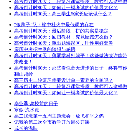
高考倒计时70天：二轮复习课堂提质，教师可以这样做
高考倒计时80天：如何让一模考试的价值最大化？
高考倒计时90天：高三学生&家长应该做什么？
“银刷子”队：榆中社火中最低调的存在
高考倒计时20天：最后阶段，拼的其实是稳定
高考倒计时30天：回归教材，究竟应该怎么做？
高考倒计时40天：跳出题海误区，理性用好套卷
亲历中考招生季的随想与感悟
高考倒计时50天：薄弱学科别躺平！这些做法或许能带
来改变！
高考倒计时60天：那些看似毫无进步的日子，终将带你
翻山越岭
高三历史二轮复习需要设计单一素养的专题吗？
高考倒计时70天：二轮复习课堂提质，教师可以这样做
高考倒计时80天：如何让一模考试的价值最大化？
毕业季·离校前的日子
寒假·流水账
高二10班第十五周主题班会：放飞和平之鸽
记我的第二次全市教学开放周公开课
成长的滋味