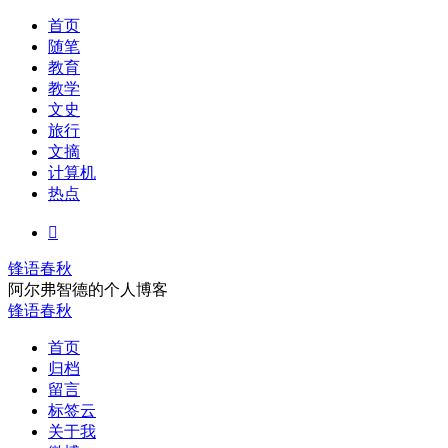
首页
随笔
教育
教学
文史
旅行
文摘
计算机
热点

锋语春秋
阿尔弗智德的个人博客
锋语春秋
首页
归档
留言
标签云
关于我