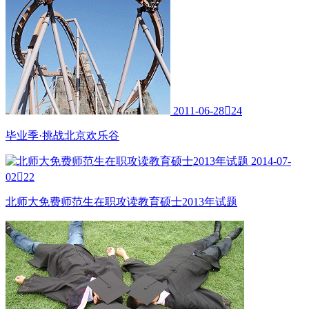
2011-06-28

24
毕业季·挑战北京欢乐谷
2014-07-
02

22
北师大免费师范生在职攻读教育硕士2013年试题