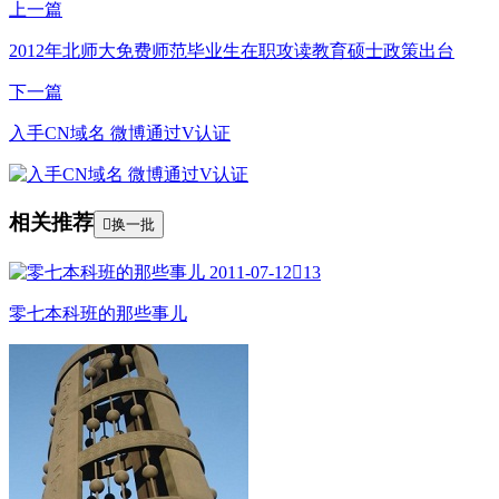
上一篇
2012年北师大免费师范毕业生在职攻读教育硕士政策出台
下一篇
入手CN域名 微博通过V认证
相关推荐

换一批
2011-07-12

13
零七本科班的那些事儿