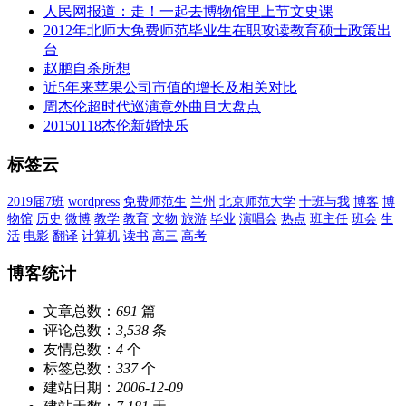
人民网报道：走！一起去博物馆里上节文史课
2012年北师大免费师范毕业生在职攻读教育硕士政策出
台
赵鹏自杀所想
近5年来苹果公司市值的增长及相关对比
周杰伦超时代巡演意外曲目大盘点
20150118杰伦新婚快乐
标签云
2019届7班
wordpress
免费师范生
兰州
北京师范大学
十班与我
博客
博
物馆
历史
微博
教学
教育
文物
旅游
毕业
演唱会
热点
班主任
班会
生
活
电影
翻译
计算机
读书
高三
高考
博客统计
文章总数：
691
篇
评论总数：
3,538
条
友情总数：
4
个
标签总数：
337
个
建站日期：
2006-12-09