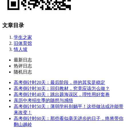
文章目录
学生之家
旧体育馆
情人坡
最新日志
热评日志
随机日志
高考倒计时20天：最后阶段，拼的其实是稳定
高考倒计时30天：回归教材，究竟应该怎么做？
高考倒计时40天：跳出题海误区，理性用好套卷
亲历中考招生季的随想与感悟
高考倒计时50天：薄弱学科别躺平！这些做法或许能带
来改变！
高考倒计时60天：那些看似毫无进步的日子，终将带你
翻山越岭