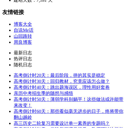
建站天数：
7,181
天
友情链接
博客大全
自说Me话
山回路转
周良博客
最新日志
热评日志
随机日志
高考倒计时20天：最后阶段，拼的其实是稳定
高考倒计时30天：回归教材，究竟应该怎么做？
高考倒计时40天：跳出题海误区，理性用好套卷
亲历中考招生季的随想与感悟
高考倒计时50天：薄弱学科别躺平！这些做法或许能带
来改变！
高考倒计时60天：那些看似毫无进步的日子，终将带你
翻山越岭
高三历史二轮复习需要设计单一素养的专题吗？