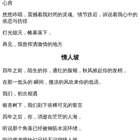
心房
悠悠吟唱，震撼着我封闭的灵魂。情节跌宕，诉说着我心中的
依恋与彷徨
灯光熄灭，帷幕落下，
再见，我曾挥洒激情的地方
情人坡
四年之前，陌生的你，通红的脸颊，秋风掀起你的发梢，
在那一低头的 瞬间，微凉的风吹来你的低语。
我们，初次相遇
银杏树下，我们刻下依稀可见的誓言
四年之后，你，消逝在茫茫的人海，
听说那个角落已经被钢筋水泥环绕，
听说师弟师妹们已经不识得情人坡。