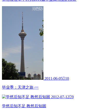
2011-06-05

10
毕业季：天津之旅·一
2012-07-12

9
学然后知不足 教然后知困