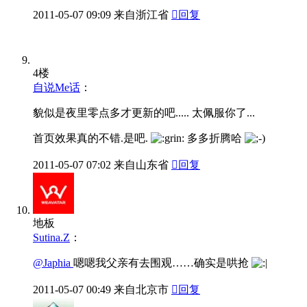
2011-05-07
09:09
来自浙江省

回复
4楼
自说Me话
：
貌似是夜里零点多才更新的吧..... 太佩服你了...
首页效果真的不错.是吧.
多多折腾哈
2011-05-07
07:02
来自山东省

回复
地板
Sutina.Z
：
@Japhia
嗯嗯我父亲有去围观……确实是哄抢
2011-05-07
00:49
来自北京市

回复