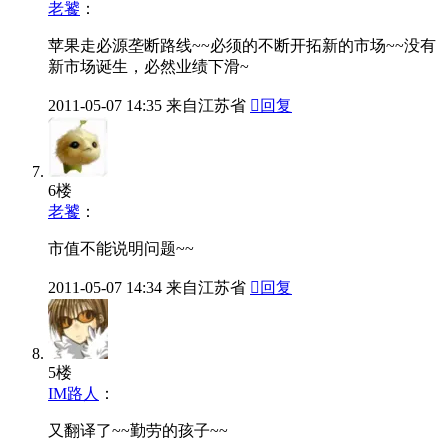
老饕
：
苹果走必源垄断路线~~必须的不断开拓新的市场~~没有
新市场诞生，必然业绩下滑~
2011-05-07
14:35
来自江苏省

回复
6楼
老饕
：
市值不能说明问题~~
2011-05-07
14:34
来自江苏省

回复
5楼
IM路人
：
又翻译了~~勤劳的孩子~~