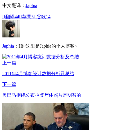
中文翻译：
Japhia

翻译
44

苹果
5

谷歌
14
Japhia
：Hi~这里是Japhia的个人博客~
上一篇
2011年4月博客统计数据分析及总结
下一篇
奥巴马拒绝公布拉登尸体照片是明智的