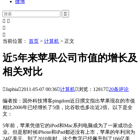
微博





当前位置：
首页
>
计算机
> 正文
近5年来苹果公司市值的增长及
相关对比

Japhia

2011-05-07
00:36

计算机

浏览：12817

20
条评论
编者按：国外科技博客pingdom近日撰文指出苹果现在的市值
相比2006年已经增长了5倍，比谷歌也多出近2倍。以下是全
文：
5年前，苹果凭借它的iPod和Mac系列电脑成为了一家成功企
业。但是那时候iPhone和iPad都还没有上市，苹果的年利润为
24亿美元。到了2010年时，这个数字已经飙升到了166亿美