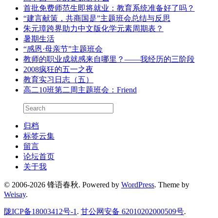
首批免费师范生即将就业：教育系统准备好了吗？
“建言献策，共商国是”主题班会总结与反思
朱元璋跨界助力中文版化学元素周期表？
暑期生活
“感恩·母亲节”主题班会
教师的职业成就感来自哪里？——我经历的三阶段
2008疯狂的五一之夜
教育实习日志（五）
高二10班第二周主题班会：Friend
归档
标签云集
留言
论坛首页
关于我
© 2006-2026 锋语春秋.
Powered by
WordPress
. Theme by
Weisay
.
陇ICP备18003412号-1
.
甘公网安备 62010202000509号
.