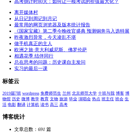
高考倒计时80天：如何让一模考试的价值最大化？
离开媒体村
从日记到周记到月记
最常用的网页浏览器及版本统计报告
《国家宝藏》第二季今晚收官盛典 预测铜奔马入选特展
昨夜激烈异常，今天凌乱不堪
做手机真正的主人
欧洲之旅·意大利威尼斯、佛罗伦萨
相遇花季 结伴同行
总在思考的问题：历史课自主发问
实习的最后一课
标签云
2019届7班
wordpress
免费师范生
兰州
北京师范大学
十班与我
博客
博
物馆
历史
微博
教学
教育
文物
旅游
毕业
演唱会
热点
班主任
班会
生
活
电影
翻译
计算机
读书
高三
高考
博客统计
文章总数：
691
篇