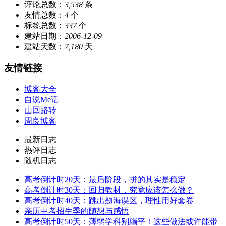
评论总数：
3,538
条
友情总数：
4
个
标签总数：
337
个
建站日期：
2006-12-09
建站天数：
7,180
天
友情链接
博客大全
自说Me话
山回路转
周良博客
最新日志
热评日志
随机日志
高考倒计时20天：最后阶段，拼的其实是稳定
高考倒计时30天：回归教材，究竟应该怎么做？
高考倒计时40天：跳出题海误区，理性用好套卷
亲历中考招生季的随想与感悟
高考倒计时50天：薄弱学科别躺平！这些做法或许能带