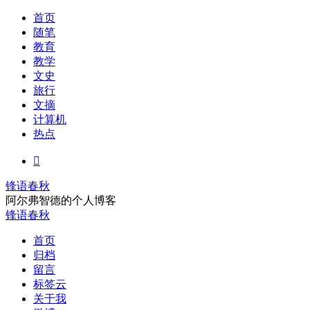
首页
随笔
教育
教学
文史
旅行
文摘
计算机
热点

锋语春秋
阿尔弗智德的个人博客
锋语春秋
首页
归档
留言
标签云
关于我