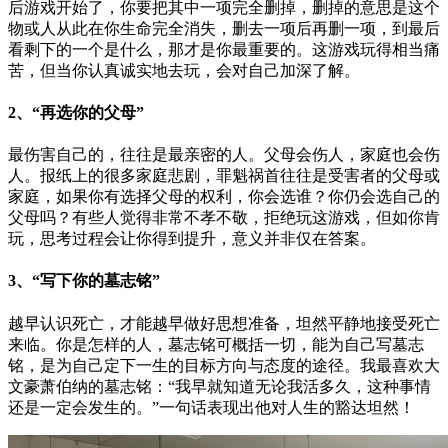
后游戏开始了，你要把其中一项完全删掉，删掉的意思是这个
物或人从此在你生命完全消失，删去一项后再删一项，到最后
看剩下的一个是什么，那才是你最重要的。这游戏玩得相当痛
苦，但当你认真诚实地去玩，会对自己加深了解。
2、“再选你的父母”
最伤害自己的，往往是最亲密的人。父母会伤人，家庭也会伤
人。报纸上的很多家庭悲剧，罪魁祸首往往是受害者的父母或
家庭，如果你有选择父母的权利，你会选谁？你仍会选自己的
父母吗？有些人觉得非常不孝不敬，拒绝玩这游戏，但如你肯
玩，思考过程会让你得到提升，意义并非仅在答案。
3、“写下你的墓志铭”
越早认识死亡，才能越早做好思想准备，坦然平静地接受死亡
来临。你是怎样的人，墓志铭可概括一切，能为自己写墓志
铭，是为自己定下一生的目标方向与态度的途径。我最喜欢大
文豪萧伯纳的墓志铭：“我早就知道无论我活多久，这种事情
还是一定会发生的。”一句话表现出他对人生的豁达坦然！