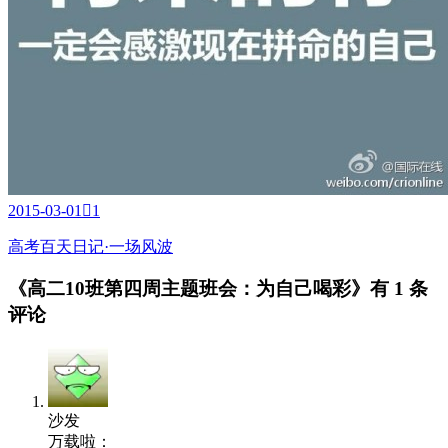
2015-03-01

1
高考百天日记·一场风波
《高二10班第四周主题班会：为自己喝彩》有
1 条
评论
沙发
万载啦：