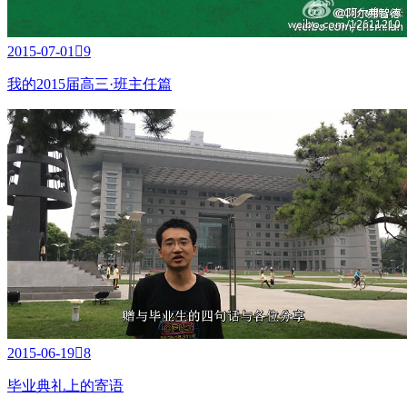
2015-07-01

9
我的2015届高三·班主任篇
2015-06-19

8
毕业典礼上的寄语