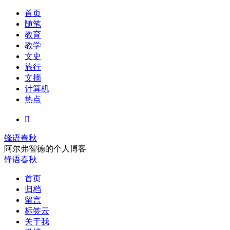
首页
随笔
教育
教学
文史
旅行
文摘
计算机
热点

锋语春秋
阿尔弗智德的个人博客
锋语春秋
首页
归档
留言
标签云
关于我