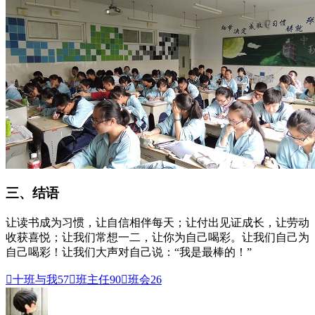
三、结语
让读书成为习惯，让自信相伴每天；让付出见证成长，让劳动
收获喜悦；让我们常想一二，让你为自己喝彩。让我们自己为
自己喝彩！让我们大声对自己说：“我是最棒的！”

十班与我
57

班主任
90

班会
26