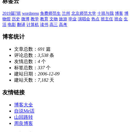
标签云
2019届7班
wordpress
免费师范生
兰州
北京师范大学
十班与我
博客
博
物馆
历史
微博
教学
教育
文物
旅游
毕业
演唱会
热点
班主任
班会
生
活
电影
翻译
计算机
读书
高三
高考
博客统计
文章总数：
691
篇
评论总数：
3,538
条
友情总数：
4
个
标签总数：
337
个
建站日期：
2006-12-09
建站天数：
7,182
天
友情链接
博客大全
自说Me话
山回路转
周良博客