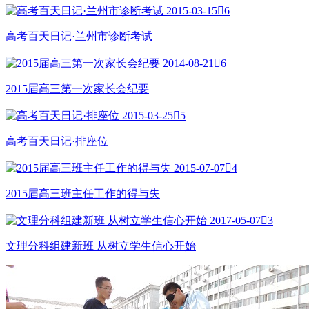
2015-03-15

6
高考百天日记·兰州市诊断考试
2014-08-21

6
2015届高三第一次家长会纪要
2015-03-25

5
高考百天日记·排座位
2015-07-07

4
2015届高三班主任工作的得与失
2017-05-07

3
文理分科组建新班 从树立学生信心开始