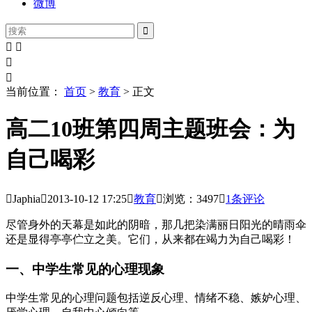
微博





当前位置：
首页
>
教育
> 正文
高二10班第四周主题班会：为
自己喝彩

Japhia

2013-10-12
17:25

教育

浏览：3497

1条评论
尽管身外的天幕是如此的阴暗，那几把染满丽日阳光的晴雨伞
还是显得亭亭伫立之美。它们，从来都在竭力为自己喝彩！
一、中学生常见的心理现象
中学生常见的心理问题包括逆反心理、情绪不稳、嫉妒心理、