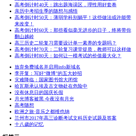
高考倒计时40天：跳出题海误区，理性用好套卷
亲历中考招生季的随想与感悟
高考倒计时50天：薄弱学科别躺平！这些做法或许能带
来改变！
高考倒计时60天：那些看似毫无进步的日子，终将带你
翻山越岭
高三历史二轮复习需要设计单一素养的专题吗？
高考倒计时70天：二轮复习课堂提质，教师可以这样做
高考倒计时80天：如何让一模考试的价值最大化？
放弃免费域名并启用info新域名
李开复：写好“微博”的五大妙招
灾难降临：国家图书馆大闭馆
哈瓦斯承认埃及古文物处在危险中
没有休息日的国庆长假
月光博客被黑 今夜没有月光
高考随想
欧洲之旅·音乐之都维也纳
兰州市2017年高三诊断考试文科历史试题及答案
十八歲的记忆