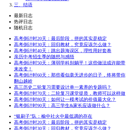
三、结语
最新日志
热评日志
随机日志
高考倒计时20天：最后阶段，拼的其实是稳定
高考倒计时30天：回归教材，究竟应该怎么做？
高考倒计时40天：跳出题海误区，理性用好套卷
亲历中考招生季的随想与感悟
高考倒计时50天：薄弱学科别躺平！这些做法或许能带
来改变！
高考倒计时60天：那些看似毫无进步的日子，终将带你
翻山越岭
高三历史二轮复习需要设计单一素养的专题吗？
高考倒计时70天：二轮复习课堂提质，教师可以这样做
高考倒计时80天：如何让一模考试的价值最大化？
高考倒计时90天：高三学生&家长应该做什么？
“银刷子”队：榆中社火中最低调的存在
高考倒计时20天：最后阶段，拼的其实是稳定
高考倒计时30天：回归教材，究竟应该怎么做？