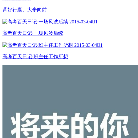
背好行囊、大步向前
2015-03-04

1
高考百天日记·一场风波后续
2015-03-04

1
高考百天日记·班主任工作所想