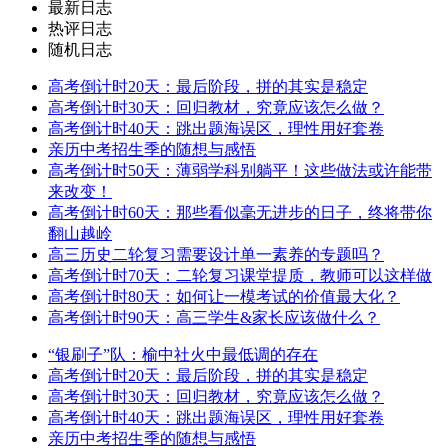
最新日志
热评日志
随机日志
高考倒计时20天：最后阶段，拼的其实是稳定
高考倒计时30天：回归教材，究竟应该怎么做？
高考倒计时40天：跳出题海误区，理性用好套卷
亲历中考招生季的随想与感悟
高考倒计时50天：薄弱学科别躺平！这些做法或许能带
来改变！
高考倒计时60天：那些看似毫无进步的日子，终将带你
翻山越岭
高三历史二轮复习需要设计单一素养的专题吗？
高考倒计时70天：二轮复习课堂提质，教师可以这样做
高考倒计时80天：如何让一模考试的价值最大化？
高考倒计时90天：高三学生&家长应该做什么？
“银刷子”队：榆中社火中最低调的存在
高考倒计时20天：最后阶段，拼的其实是稳定
高考倒计时30天：回归教材，究竟应该怎么做？
高考倒计时40天：跳出题海误区，理性用好套卷
亲历中考招生季的随想与感悟