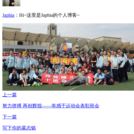
Japhia
：Hi~这里是Japhia的个人博客~
上一篇
努力拼搏 再创辉煌——有感于运动会表彰班会
下一篇
写下你的墓志铭