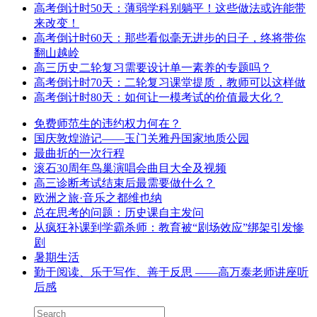
高考倒计时50天：薄弱学科别躺平！这些做法或许能带
来改变！
高考倒计时60天：那些看似毫无进步的日子，终将带你
翻山越岭
高三历史二轮复习需要设计单一素养的专题吗？
高考倒计时70天：二轮复习课堂提质，教师可以这样做
高考倒计时80天：如何让一模考试的价值最大化？
免费师范生的违约权力何在？
国庆敦煌游记——玉门关雅丹国家地质公园
最曲折的一次行程
滚石30周年鸟巢演唱会曲目大全及视频
高三诊断考试结束后最需要做什么？
欧洲之旅·音乐之都维也纳
总在思考的问题：历史课自主发问
从疯狂补课到学霸杀师：教育被“剧场效应”绑架引发惨
剧
暑期生活
勤于阅读、乐于写作、善于反思 ——高万泰老师讲座听
后感