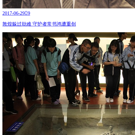
2017-06-29

9
敦煌躲过劫难 守护者常书鸿遭重创