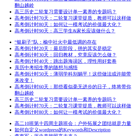
翻山越岭
高三历史二轮复习需要设计单一素养的专题吗？
高考倒计时70天：二轮复习课堂提质，教师可以这样做
高考倒计时80天：如何让一模考试的价值最大化？
高考倒计时90天：高三学生&家长应该做什么？
“银刷子”队：榆中社火中最低调的存在
高考倒计时20天：最后阶段，拼的其实是稳定
高考倒计时30天：回归教材，究竟应该怎么做？
高考倒计时40天：跳出题海误区，理性用好套卷
亲历中考招生季的随想与感悟
高考倒计时50天：薄弱学科别躺平！这些做法或许能带
来改变！
高考倒计时60天：那些看似毫无进步的日子，终将带你
翻山越岭
高三历史二轮复习需要设计单一素养的专题吗？
高考倒计时70天：二轮复习课堂提质，教师可以这样做
高考倒计时80天：如何让一模考试的价值最大化？
高二10班第十四周主题班会：户外拓展之团结就是力量
如何自定义wordpress的Keywords和Description