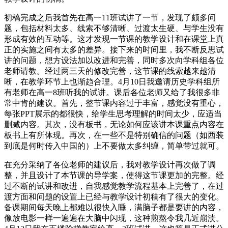
初稿完成之后我首先在高一11班试讲了一节，发现了颇多问
题，包括材料太多、线索不够清晰、过渡太生硬、与学生没有
形成有效的互动等。这才发现一节课的教学设计和在课堂上真
正的实施之间有太多的差异。接下来的时间里，我不断反思试
讲的问题，想方设法加以改进和完善，同时多次向学科组各位
老师请教。经过两三天的修改完善，这节课的线索越来越清
晰，在教学环节上也渐趋合理。4月10日我邀请历史学科组所
有老师在高一8班听我的试讲。课后各位老师又给了我很多非
常中肯的建议。首先，整节课内容过于丰富，感觉没有重心，
每张PPT展示的都很快，给学生思考理解的时间太少，应适当
删减内容。其次，没有板书，无论如何应该讲本课重点内容在
板书上有所体现。再次，在一些不是特别确信的问题（如西装
到底是何时传入中国的）上不要做太多纠缠，简单带过就可。
在充分采纳了各位老师的建议后，我对教学设计再次做了调
整，并且设计了本节课的导学案，使得这节课更加的完整。经
过不断的试讲和改进，自我感觉教学流程基本上完善了，在过
渡方面和问题的设置上已经与教学设计初稿有了很大的变化。
备课期间每天晚上都难以很快入睡，满脑子都是要讲的内容，
像放电影一样一遍遍在大脑中闪现，这种煎熬令我几近崩溃。