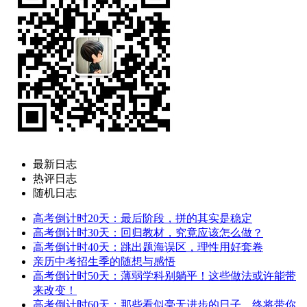
最新日志
热评日志
随机日志
高考倒计时20天：最后阶段，拼的其实是稳定
高考倒计时30天：回归教材，究竟应该怎么做？
高考倒计时40天：跳出题海误区，理性用好套卷
亲历中考招生季的随想与感悟
高考倒计时50天：薄弱学科别躺平！这些做法或许能带
来改变！
高考倒计时60天：那些看似毫无进步的日子，终将带你