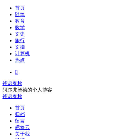
首页
随笔
教育
教学
文史
旅行
文摘
计算机
热点

锋语春秋
阿尔弗智德的个人博客
锋语春秋
首页
归档
留言
标签云
关于我