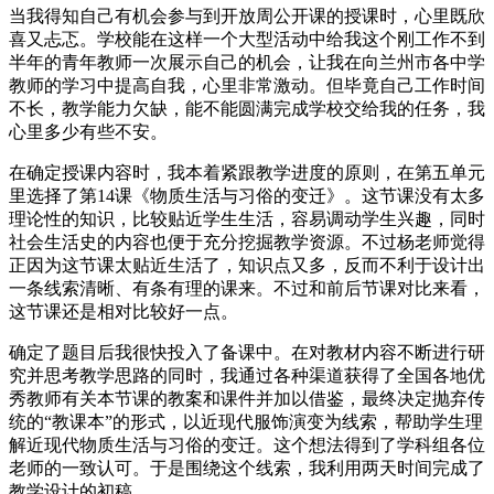
当我得知自己有机会参与到开放周公开课的授课时，心里既欣
喜又忐忑。学校能在这样一个大型活动中给我这个刚工作不到
半年的青年教师一次展示自己的机会，让我在向兰州市各中学
教师的学习中提高自我，心里非常激动。但毕竟自己工作时间
不长，教学能力欠缺，能不能圆满完成学校交给我的任务，我
心里多少有些不安。
在确定授课内容时，我本着紧跟教学进度的原则，在第五单元
里选择了第14课《物质生活与习俗的变迁》。这节课没有太多
理论性的知识，比较贴近学生生活，容易调动学生兴趣，同时
社会生活史的内容也便于充分挖掘教学资源。不过杨老师觉得
正因为这节课太贴近生活了，知识点又多，反而不利于设计出
一条线索清晰、有条有理的课来。不过和前后节课对比来看，
这节课还是相对比较好一点。
确定了题目后我很快投入了备课中。在对教材内容不断进行研
究并思考教学思路的同时，我通过各种渠道获得了全国各地优
秀教师有关本节课的教案和课件并加以借鉴，最终决定抛弃传
统的“教课本”的形式，以近现代服饰演变为线索，帮助学生理
解近现代物质生活与习俗的变迁。这个想法得到了学科组各位
老师的一致认可。于是围绕这个线索，我利用两天时间完成了
教学设计的初稿。