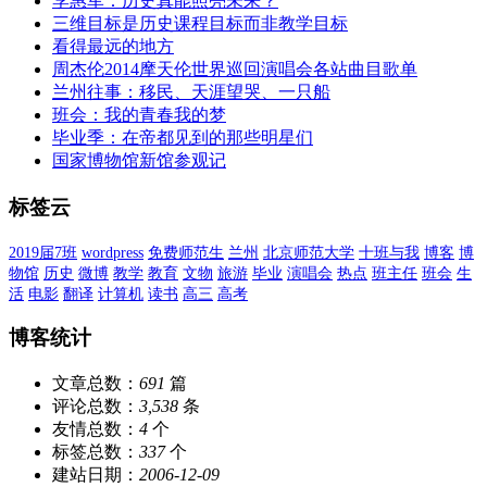
李惠军：历史真能照亮未来？
三维目标是历史课程目标而非教学目标
看得最远的地方
周杰伦2014摩天伦世界巡回演唱会各站曲目歌单
兰州往事：移民、天涯望哭、一只船
班会：我的青春我的梦
毕业季：在帝都见到的那些明星们
国家博物馆新馆参观记
标签云
2019届7班
wordpress
免费师范生
兰州
北京师范大学
十班与我
博客
博
物馆
历史
微博
教学
教育
文物
旅游
毕业
演唱会
热点
班主任
班会
生
活
电影
翻译
计算机
读书
高三
高考
博客统计
文章总数：
691
篇
评论总数：
3,538
条
友情总数：
4
个
标签总数：
337
个
建站日期：
2006-12-09