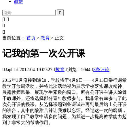
微博





当前位置：
首页
>
教育
> 正文
记我的第一次公开课

Japhia

2012-04-19
09:27

教育

浏览：5044

8
条评论
2012年3月份接到通知，学校将于4月9日——4月13日举行课堂
教学开放周活动，并将此次活动视为展示学校落实课改精神、
展露教师风采、展现学生素质的窗口。所有公开课主讲人除骨
干教师外，还将选择部分青年教师参与。我非常有幸参与了此
次公开课的授课。从选择课题到备课试讲再到最后站上公开课
的讲台，其中的酸甜苦辣让我难以忘怀。经过这一次的磨砺，
我发现了自己教学中诸多的问题，为我进一步提高教学能力起
到了非常大的帮助作用。