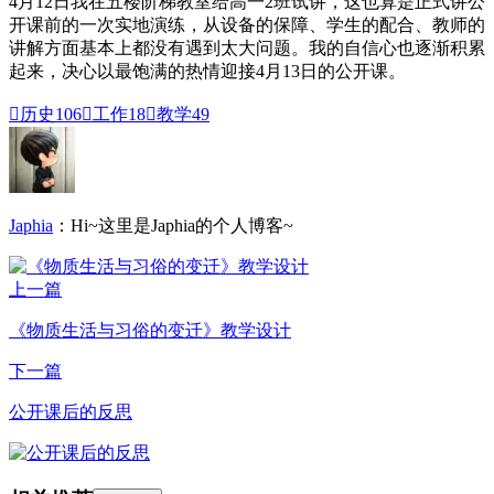
4月12日我在五楼阶梯教室给高一2班试讲，这也算是正式讲公
开课前的一次实地演练，从设备的保障、学生的配合、教师的
讲解方面基本上都没有遇到太大问题。我的自信心也逐渐积累
起来，决心以最饱满的热情迎接4月13日的公开课。

历史
106

工作
18

教学
49
Japhia
：Hi~这里是Japhia的个人博客~
上一篇
《物质生活与习俗的变迁》教学设计
下一篇
公开课后的反思