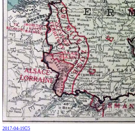
2017-04-19

5