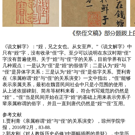
《说文解字》：“姪，兄之女也。从女至声。”《说文解字》中
只有“姪”字，没有收录“侄”字。至少可以说明在东汉时期“侄”
字没有普遍使用。关于“姪”与“侄”字的关系，目前学界有以下
几种观点：一是认为“侄”是“姪”的假借字；二是认为“姪”与
“侄”是异体字关系；三是认为“姪”与“侄”是俗字关系。贾利青
在《亲属称谓“姪”与“侄”的关系演变》一文中指出，“侄”能够
表示亲属关系，最初在魏晋民间社会中只是小范围的使用，
从上述依据碑刻、简帛等材料来看， 符合书写规范的仍然是
“姪”，“侄”当是民间开始在正字“姪”的基础上用来表示旁系子
辈亲属称谓的俗字， 并且一直到唐代仍然是“姪”“侄”互用。
参考文献
1.贾利青《亲属称谓“姪”与“侄”的关系演变》，琼州学院学
报，2016年2月，83-88.
2.郭友刚《对人教版历史必修3中两幅插图的质疑》，中学历