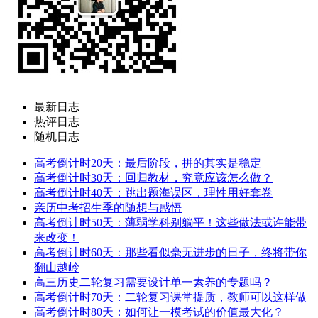
最新日志
热评日志
随机日志
高考倒计时20天：最后阶段，拼的其实是稳定
高考倒计时30天：回归教材，究竟应该怎么做？
高考倒计时40天：跳出题海误区，理性用好套卷
亲历中考招生季的随想与感悟
高考倒计时50天：薄弱学科别躺平！这些做法或许能带
来改变！
高考倒计时60天：那些看似毫无进步的日子，终将带你
翻山越岭
高三历史二轮复习需要设计单一素养的专题吗？
高考倒计时70天：二轮复习课堂提质，教师可以这样做
高考倒计时80天：如何让一模考试的价值最大化？