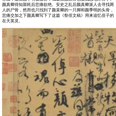
颜真卿得知噩耗后悲痛欲绝。安史之乱后颜真卿派人去寻找两
人的尸骨，然而也只找到了颜杲卿的一只脚和颜季明的头骨，
悲痛交加之下颜真卿写下了这篇《祭侄文稿》用来追忆侄子的
在天英灵。