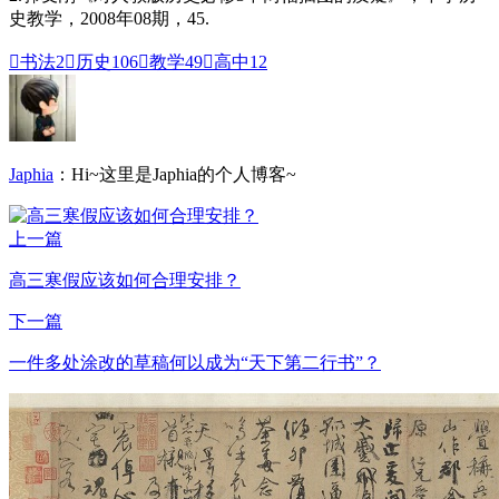
史教学，2008年08期，45.

书法
2

历史
106

教学
49

高中
12
Japhia
：Hi~这里是Japhia的个人博客~
上一篇
高三寒假应该如何合理安排？
下一篇
一件多处涂改的草稿何以成为“天下第二行书”？