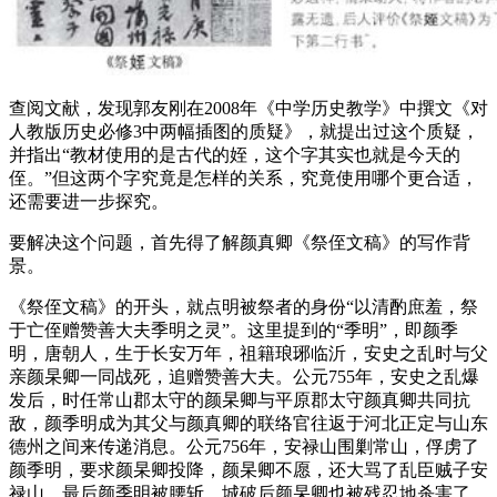
查阅文献，发现郭友刚在2008年《中学历史教学》中撰文《对
人教版历史必修3中两幅插图的质疑》，就提出过这个质疑，
并指出“教材使用的是古代的姪，这个字其实也就是今天的
侄。”但这两个字究竟是怎样的关系，究竟使用哪个更合适，
还需要进一步探究。
要解决这个问题，首先得了解颜真卿《祭侄文稿》的写作背
景。
《祭侄文稿》的开头，就点明被祭者的身份“以清酌庶羞，祭
于亡侄赠赞善大夫季明之灵”。这里提到的“季明”，即颜季
明，唐朝人，生于长安万年，祖籍琅琊临沂，安史之乱时与父
亲颜杲卿一同战死，追赠赞善大夫。公元755年，安史之乱爆
发后，时任常山郡太守的颜杲卿与平原郡太守颜真卿共同抗
敌，颜季明成为其父与颜真卿的联络官往返于河北正定与山东
德州之间来传递消息。公元756年，安禄山围剿常山，俘虏了
颜季明，要求颜杲卿投降，颜杲卿不愿，还大骂了乱臣贼子安
禄山，最后颜季明被腰斩，城破后颜杲卿也被残忍地杀害了。