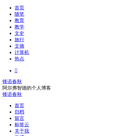
首页
随笔
教育
教学
文史
旅行
文摘
计算机
热点

锋语春秋
阿尔弗智德的个人博客
锋语春秋
首页
归档
留言
标签云
关于我