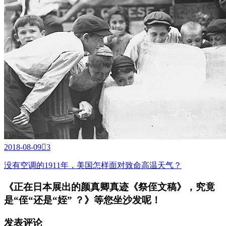
2018-08-09

3
没有空调的1911年，美国怎样面对致命高温天气？
《正在日本展出的颜真卿真迹《祭侄文稿》，究竟
是“侄“还是“姪” ？》
等您坐沙发呢！
发表评论