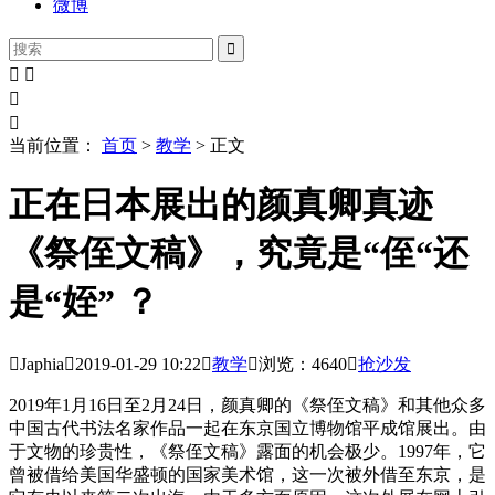
微博





当前位置：
首页
>
教学
> 正文
正在日本展出的颜真卿真迹
《祭侄文稿》，究竟是“侄“还
是“姪” ？

Japhia

2019-01-29
10:22

教学

浏览：4640

抢沙发
2019年1月16日至2月24日，颜真卿的《祭侄文稿》和其他众多
中国古代书法名家作品一起在东京国立博物馆平成馆展出。由
于文物的珍贵性，《祭侄文稿》露面的机会极少。1997年，它
曾被借给美国华盛顿的国家美术馆，这一次被外借至东京，是