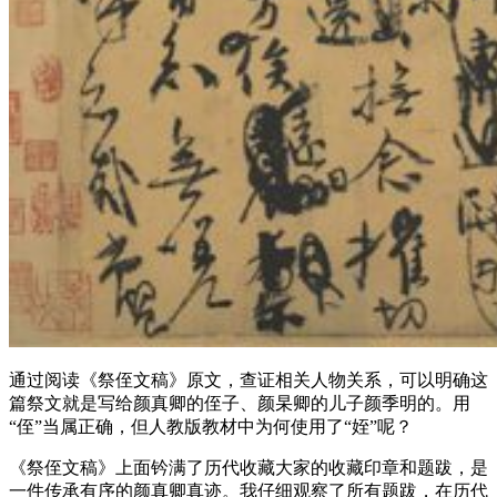
通过阅读《祭侄文稿》原文，查证相关人物关系，可以明确这
篇祭文就是写给颜真卿的侄子、颜杲卿的儿子颜季明的。用
“侄”当属正确，但人教版教材中为何使用了“姪”呢？
《祭侄文稿》上面钤满了历代收藏大家的收藏印章和题跋，是
一件传承有序的颜真卿真迹。我仔细观察了所有题跋，在历代