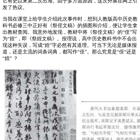
它有史以来第二次出海。由于多方面原因，这次外展在网上引
发了热议。
当我在课堂上给学生介绍此次事件时，想到人教版高中历史教
科书必修三中正好有《祭侄文稿》的插图和介绍，便让学生拿
出教材查阅。我意外地发现，教材中将《祭侄文稿》的“侄”写
为“姪”，即《祭姪文稿》。按理说，高中历史教科书中不会出
现这种失误，写成“姪”字必然有其道理。可当下无论是媒体报
道，还是主流的词条词典，都写作“侄”。那么究竟是“侄“还是
“姪” ？