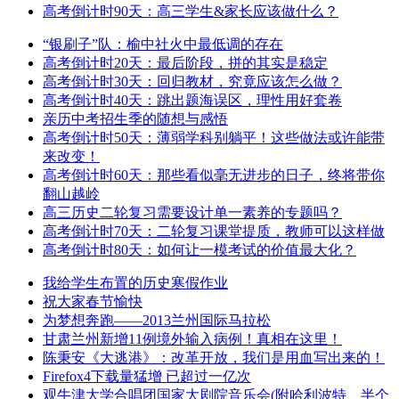
高考倒计时90天：高三学生&家长应该做什么？
“银刷子”队：榆中社火中最低调的存在
高考倒计时20天：最后阶段，拼的其实是稳定
高考倒计时30天：回归教材，究竟应该怎么做？
高考倒计时40天：跳出题海误区，理性用好套卷
亲历中考招生季的随想与感悟
高考倒计时50天：薄弱学科别躺平！这些做法或许能带
来改变！
高考倒计时60天：那些看似毫无进步的日子，终将带你
翻山越岭
高三历史二轮复习需要设计单一素养的专题吗？
高考倒计时70天：二轮复习课堂提质，教师可以这样做
高考倒计时80天：如何让一模考试的价值最大化？
我给学生布置的历史寒假作业
祝大家春节愉快
为梦想奔跑——2013兰州国际马拉松
甘肃兰州新增11例境外输入病例！真相在这里！
陈秉安《大逃港》：改革开放，我们是用血写出来的！
Firefox4下载量猛增 已超过一亿次
观牛津大学合唱团国家大剧院音乐会(附哈利波特、半个