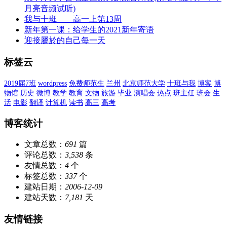
月亮音频试听)
我与十班——高一上第13周
新年第一课：给学生的2021新年寄语
迎接屬於的自己每一天
标签云
2019届7班
wordpress
免费师范生
兰州
北京师范大学
十班与我
博客
博
物馆
历史
微博
教学
教育
文物
旅游
毕业
演唱会
热点
班主任
班会
生
活
电影
翻译
计算机
读书
高三
高考
博客统计
文章总数：
691
篇
评论总数：
3,538
条
友情总数：
4
个
标签总数：
337
个
建站日期：
2006-12-09
建站天数：
7,181
天
友情链接