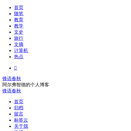
首页
随笔
教育
教学
文史
旅行
文摘
计算机
热点

锋语春秋
阿尔弗智德的个人博客
锋语春秋
首页
归档
留言
标签云
关于我