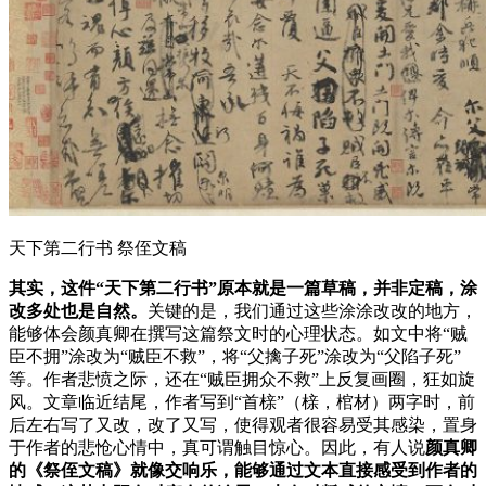
天下第二行书 祭侄文稿
其实，这件“天下第二行书”原本就是一篇草稿，并非定稿，涂
改多处也是自然。
关键的是，我们通过这些涂涂改改的地方，
能够体会颜真卿在撰写这篇祭文时的心理状态。如文中将“贼
臣不拥”涂改为“贼臣不救”，将“父擒子死”涂改为“父陷子死”
等。作者悲愤之际，还在“贼臣拥众不救”上反复画圈，狂如旋
风。文章临近结尾，作者写到“首榇”（榇，棺材）两字时，前
后左右写了又改，改了又写，使得观者很容易受其感染，置身
于作者的悲怆心情中，真可谓触目惊心。因此，有人说
颜真卿
的《祭侄文稿》就像交响乐，能够通过文本直接感受到作者的