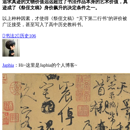
追求真迹的文物价值远远超过了书法作品本身的艺术价值，真
迹成了《祭侄文稿》身价飙升的决定条件之一。
以上种种因素，才使得《祭侄文稿》“天下第二行书”的评价被
广泛接受，甚至写入了高中历史教科书。

书法
2

历史
106
Japhia
：Hi~这里是Japhia的个人博客~