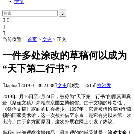
微博





当前位置：
首页
>
文史
> 正文
一件多处涂改的草稿何以成为
“天下第二行书”？

Japhia

2019-01-30
21:38

文史

浏览：2615

抢沙发
2019年1月16日至2月24日，被称为“天下第二行书”的颜真卿真
迹《祭侄文稿》亮相东京国立博物馆。由于文物的珍贵性，
《祭侄文稿》露面的机会极少。1997年，它曾被借给美国华盛
顿的国家美术馆，这一次被外借至东京，是它有史以来第二次
出海。由于多方面原因，这次外展在网上引发了热议。
当我们仔细观察这幅作品，最直观的的感受就是：
涂改太多！