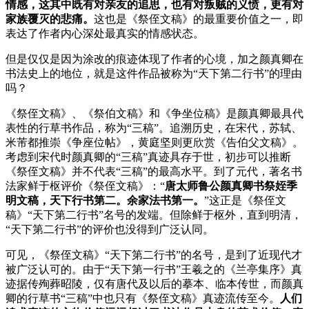
情感，这其中既有对亲友的追思，也有对叛贼的义愤，更有对
家族覆灭的悲痛。
这也是《祭侄文稿》的最重要价值之一，即
表达了作者内心深处最真实的情感状态。
但是仅仅是因为涂改的痕迹体现了作者的心境，加之颜真卿在
书法史上的地位，就是这件作品被称为“天下第二行书”的理由
吗？
《祭侄文稿》、《祭伯文稿》和《争坐位稿》是颜真卿最具代
表性的行草书作品，称为“三稿”。追溯历史，在宋代，苏轼、
米芾都推崇《争座位帖》，黄庭坚则更欣赏《告伯父文稿》。
考虑到宋代时颜真卿的“三稿”真迹具存于世，初步可以推断
《祭侄文稿》并不代表“三稿”的最高水平。到了元代，著名书
法家鲜于枢评价《祭侄文稿》：“
唐太师鲁公颜真卿书祭姪季
明文稿，天下行书第二。余家法书第一。
”这正是《祭侄文
稿》“天下第二行书”名号的发端。但除鲜于枢外，直到明清，
“天下第二行书”的评价也没得到广泛认同。
可见，《祭侄文稿》“天下第二行书”的名号，是到了近现代才
被广泛认可的。由于“天下第一行书”王羲之的《兰亭集序》真
迹据传殉葬昭陵，仅有唐代及以后的摹本、临本传世，而颜真
卿的行草书“三稿”中也只有《祭侄文稿》真迹流传至今。
人们