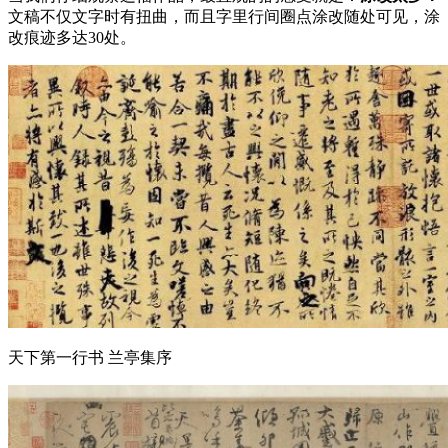
文稿不仅文字时有扭曲，而且字里行间圈点涂改随处可见，涂
改痕迹多达30处。
天下第一行书 兰亭集序