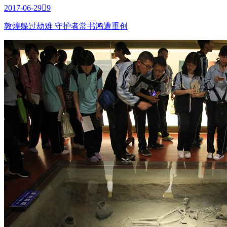
2017-06-29

9
敦煌躲过劫难 守护者常书鸿遭重创