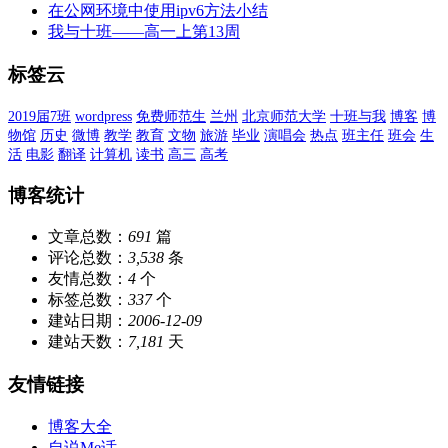
在公网环境中使用ipv6方法小结
我与十班——高一上第13周
标签云
2019届7班
wordpress
免费师范生
兰州
北京师范大学
十班与我
博客
博
物馆
历史
微博
教学
教育
文物
旅游
毕业
演唱会
热点
班主任
班会
生
活
电影
翻译
计算机
读书
高三
高考
博客统计
文章总数：
691
篇
评论总数：
3,538
条
友情总数：
4
个
标签总数：
337
个
建站日期：
2006-12-09
建站天数：
7,181
天
友情链接
博客大全
自说Me话