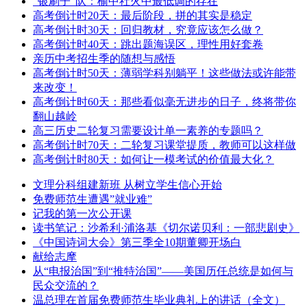
“银刷子”队：榆中社火中最低调的存在
高考倒计时20天：最后阶段，拼的其实是稳定
高考倒计时30天：回归教材，究竟应该怎么做？
高考倒计时40天：跳出题海误区，理性用好套卷
亲历中考招生季的随想与感悟
高考倒计时50天：薄弱学科别躺平！这些做法或许能带
来改变！
高考倒计时60天：那些看似毫无进步的日子，终将带你
翻山越岭
高三历史二轮复习需要设计单一素养的专题吗？
高考倒计时70天：二轮复习课堂提质，教师可以这样做
高考倒计时80天：如何让一模考试的价值最大化？
文理分科组建新班 从树立学生信心开始
免费师范生遭遇”就业难”
记我的第一次公开课
读书笔记：沙希利·浦洛基《切尔诺贝利：一部悲剧史》
《中国诗词大会》第三季全10期董卿开场白
献给志摩
从“电报治国”到“推特治国”——美国历任总统是如何与
民众交流的？
温总理在首届免费师范生毕业典礼上的讲话（全文）