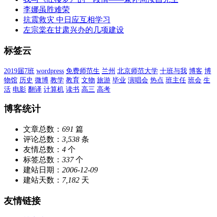
李娜虽胜难荣
抗震救灾 中日应互相学习
左宗棠在甘肃兴办的几项建设
标签云
2019届7班
wordpress
免费师范生
兰州
北京师范大学
十班与我
博客
博
物馆
历史
微博
教学
教育
文物
旅游
毕业
演唱会
热点
班主任
班会
生
活
电影
翻译
计算机
读书
高三
高考
博客统计
文章总数：
691
篇
评论总数：
3,538
条
友情总数：
4
个
标签总数：
337
个
建站日期：
2006-12-09
建站天数：
7,182
天
友情链接