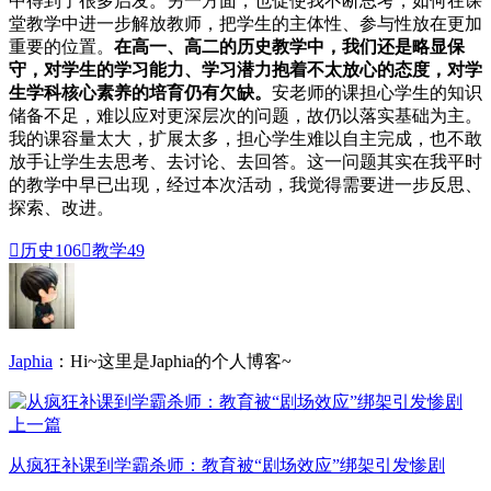
中得到了很多启发。另一方面，也促使我不断思考，如何在课
堂教学中进一步解放教师，把学生的主体性、参与性放在更加
重要的位置。
在高一、高二的历史教学中，我们还是略显保
守，对学生的学习能力、学习潜力抱着不太放心的态度，对学
生学科核心素养的培育仍有欠缺。
安老师的课担心学生的知识
储备不足，难以应对更深层次的问题，故仍以落实基础为主。
我的课容量太大，扩展太多，担心学生难以自主完成，也不敢
放手让学生去思考、去讨论、去回答。这一问题其实在我平时
的教学中早已出现，经过本次活动，我觉得需要进一步反思、
探索、改进。

历史
106

教学
49
Japhia
：Hi~这里是Japhia的个人博客~
上一篇
从疯狂补课到学霸杀师：教育被“剧场效应”绑架引发惨剧