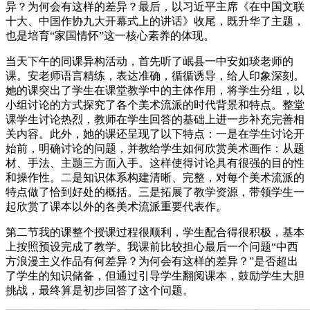
异？为何会有这样的差异？最后，以习近平主席《在中国文联
十大、中国作协九大开幕式上的讲话》收尾，既升华了主题，
也是培育“家国情怀”这一核心素养的体现。
当天下午的同课异构活动，首先听了岷县一中安如琰老师的
课。安老师语言精练，表达准确，循循诱导，给人印象深刻。
她的课突出了学生在课堂教学中的主体作用，将学生分组，以
小组讨论的方式探究了各个美术流派的时代背景和特点。整堂
课学生讨论热烈，教师在学生回答的基础上进一步补充完善相
关内容。此外，她的课还呈现了以下特点：一是在学生讨论开
始前，明确讨论的问题，并教给学生如何欣赏美术画作：从题
材、手法、主题三方面入手。这样使得讨论具有很强的目的性
和操作性。二是知识体系构建清晰、完整，对每个美术流派的
特点做了恰到好处的概括。三是拓展了教学资源，带领学生一
起欣赏了课本以外的各美术流派重要代表作。
第二节我的课整个授课过程很顺利，学生配合得很积极，基本
上按照预设完成了教学。我课前比较担心最后一个问题“中西
方浪漫主义作品有何差异？为何会有这样的差异？”是否超出
了学生的知识储备，但通过引导学生翻阅课本，鼓励学生大胆
挑战，最终算是初步回答了这个问题。