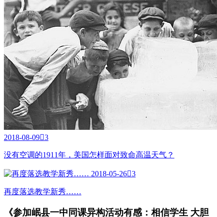
2018-08-09

3
没有空调的1911年，美国怎样面对致命高温天气？
2018-05-26

3
再度落选教学新秀……
《参加岷县一中同课异构活动有感：相信学生 大胆