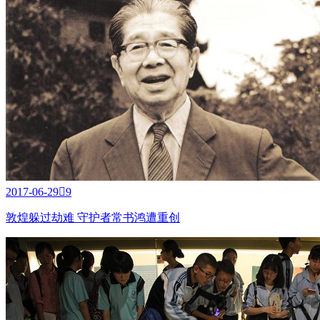
2017-06-29

9
敦煌躲过劫难 守护者常书鸿遭重创