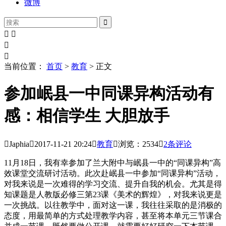
微博





当前位置：
首页
>
教育
> 正文
参加岷县一中同课异构活动有
感：相信学生 大胆放手

Japhia

2017-11-21
20:24

教育

浏览：2534

2
条评论
11月18日，我有幸参加了兰大附中与岷县一中的“同课异构”高
效课堂交流研讨活动。此次赴岷县一中参加“同课异构”活动，
对我来说是一次难得的学习交流、提升自我的机会。尤其是得
知课题是人教版必修三第23课《美术的辉煌》，对我来说更是
一次挑战。以往教学中，面对这一课，我往往采取的是消极的
态度，用最简单的方式处理教学内容，甚至将本单元三节课合