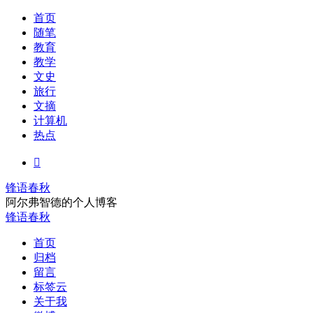
首页
随笔
教育
教学
文史
旅行
文摘
计算机
热点

锋语春秋
阿尔弗智德的个人博客
锋语春秋
首页
归档
留言
标签云
关于我