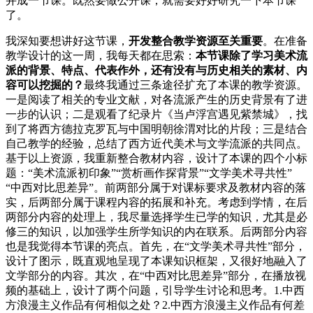
并成一节课。既然要做公开课，就需要好好研究一下本节课
了。
我深知要想讲好这节课，
开发整合教学资源至关重要
。在准备
教学设计的这一周，我每天都在思索：
本节课除了学习美术流
派的背景、特点、代表作外，还有没有与历史相关的素材、内
容可以挖掘的？
最终我通过三条途径扩充了本课的教学资源。
一是阅读了相关的专业文献，对各流派产生的历史背景有了进
一步的认识；二是观看了纪录片《当卢浮宫遇见紫禁城》，找
到了将西方德拉克罗瓦与中国明朝徐渭对比的片段；三是结合
自己教学的经验，总结了西方近代美术与文学流派的共同点。
基于以上资源，我重新整合教材内容，设计了本课的四个小标
题：“美术流派初印象”“赏析画作探背景”“文学美术寻共性”
“中西对比思差异”。前两部分属于对课标要求及教材内容的落
实，后两部分属于课程内容的拓展和补充。考虑到学情，在后
两部分内容的处理上，我尽量选择学生已学的知识，尤其是必
修三的知识，以加强学生所学知识的内在联系。后两部分内容
也是我觉得本节课的亮点。首先，在“文学美术寻共性”部分，
设计了图示，既直观地呈现了本课知识框架，又很好地融入了
文学部分的内容。其次，在“中西对比思差异”部分，在播放视
频的基础上，设计了两个问题，引导学生讨论和思考。1.中西
方浪漫主义作品有何相似之处？2.中西方浪漫主义作品有何差