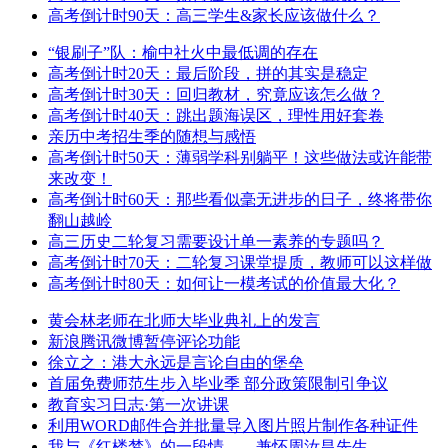
高考倒计时90天：高三学生&家长应该做什么？
“银刷子”队：榆中社火中最低调的存在
高考倒计时20天：最后阶段，拼的其实是稳定
高考倒计时30天：回归教材，究竟应该怎么做？
高考倒计时40天：跳出题海误区，理性用好套卷
亲历中考招生季的随想与感悟
高考倒计时50天：薄弱学科别躺平！这些做法或许能带
来改变！
高考倒计时60天：那些看似毫无进步的日子，终将带你
翻山越岭
高三历史二轮复习需要设计单一素养的专题吗？
高考倒计时70天：二轮复习课堂提质，教师可以这样做
高考倒计时80天：如何让一模考试的价值最大化？
黄会林老师在北师大毕业典礼上的发言
新浪腾讯微博暂停评论功能
徐立之：港大永远是言论自由的堡垒
首届免费师范生步入毕业季 部分政策限制引争议
教育实习日志·第一次讲课
利用WORD邮件合并批量导入图片照片制作各种证件
我与《红楼梦》的一段情——兼怀周汝昌先生