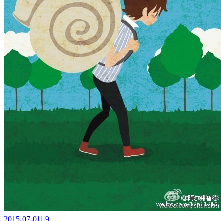
2015-07-01

9