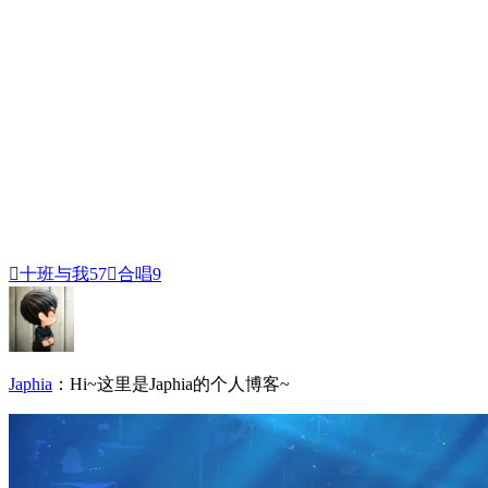

十班与我
57

合唱
9
Japhia
：Hi~这里是Japhia的个人博客~