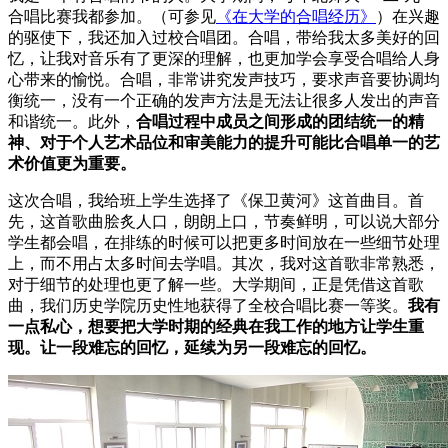
合唱比赛我都参加。（可参见
《在大学的合唱经历》
）在兴趣
的驱使下，我还加入过校合唱团。合唱，带给我太多美好的回
忆，让我对音乐有了更深的理解，也更加学会享受合唱给人身
心带来的愉悦。合唱，非常讲究发声技巧，要求声音要协调均
衡统一，没有一个正确的发声方法是无法让很多人发出的声音
和谐统一。此外，
合唱过程中成员之间形成的团结统一的精
神、对于个人艺术品位和审美能力的提升可能比合唱单一的艺
术价值更为重要。
这次合唱，我给班上学生选择了《保卫黄河》这首曲目。首
先，这首歌曲脍炙人口，朗朗上口，节奏鲜明，可以说大部分
学生都会唱，在排练的时候可以把更多时间放在一些细节处理
上，而不用占太多时间去学唱。其次，我对这首歌非常熟悉，
对于细节的处理也更了解一些。大学期间，正是凭借这首歌
曲，我们历史学院历史性地获得了全校合唱比赛一等奖。
我有
一点私心，想要把大学时期的经典在我工作的地方让学生重
现。让一段难忘的回忆，延续为另一段难忘的回忆。