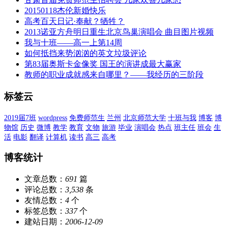
20150118杰伦新婚快乐
高考百天日记·奉献？牺牲？
2013诺亚方舟明日重生北京鸟巢演唱会 曲目图片视频
我与十班——高一上第14周
如何抵挡来势汹汹的英文垃圾评论
第83届奥斯卡金像奖 国王的演讲成最大赢家
教师的职业成就感来自哪里？——我经历的三阶段
标签云
2019届7班
wordpress
免费师范生
兰州
北京师范大学
十班与我
博客
博
物馆
历史
微博
教学
教育
文物
旅游
毕业
演唱会
热点
班主任
班会
生
活
电影
翻译
计算机
读书
高三
高考
博客统计
文章总数：
691
篇
评论总数：
3,538
条
友情总数：
4
个
标签总数：
337
个
建站日期：
2006-12-09