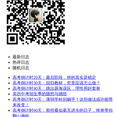
最新日志
热评日志
随机日志
高考倒计时20天：最后阶段，拼的其实是稳定
高考倒计时30天：回归教材，究竟应该怎么做？
高考倒计时40天：跳出题海误区，理性用好套卷
亲历中考招生季的随想与感悟
高考倒计时50天：薄弱学科别躺平！这些做法或许能带
来改变！
高考倒计时60天：那些看似毫无进步的日子，终将带你
翻山越岭