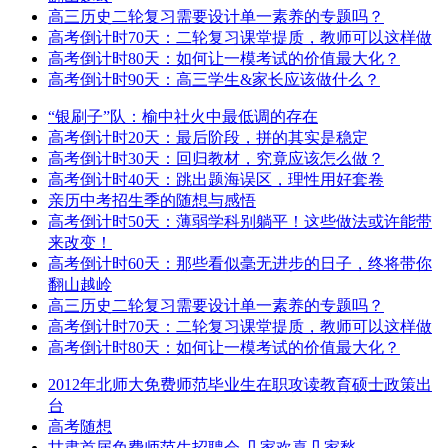
高三历史二轮复习需要设计单一素养的专题吗？
高考倒计时70天：二轮复习课堂提质，教师可以这样做
高考倒计时80天：如何让一模考试的价值最大化？
高考倒计时90天：高三学生&家长应该做什么？
“银刷子”队：榆中社火中最低调的存在
高考倒计时20天：最后阶段，拼的其实是稳定
高考倒计时30天：回归教材，究竟应该怎么做？
高考倒计时40天：跳出题海误区，理性用好套卷
亲历中考招生季的随想与感悟
高考倒计时50天：薄弱学科别躺平！这些做法或许能带
来改变！
高考倒计时60天：那些看似毫无进步的日子，终将带你
翻山越岭
高三历史二轮复习需要设计单一素养的专题吗？
高考倒计时70天：二轮复习课堂提质，教师可以这样做
高考倒计时80天：如何让一模考试的价值最大化？
2012年北师大免费师范毕业生在职攻读教育硕士政策出
台
高考随想
甘肃首届免费师范生招聘会 几家欢喜几家愁