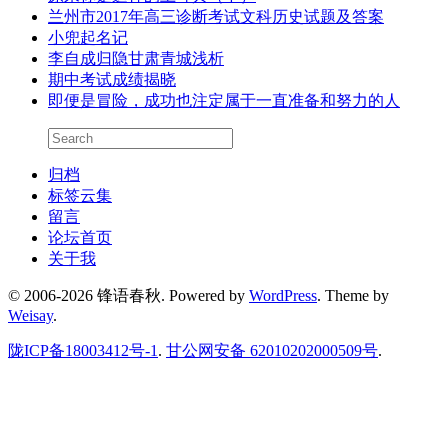
兰州市2017年高三诊断考试文科历史试题及答案
小兜起名记
李自成归隐甘肃青城浅析
期中考试成绩揭晓
即便是冒险，成功也注定属于一直准备和努力的人
归档
标签云集
留言
论坛首页
关于我
© 2006-2026 锋语春秋.
Powered by
WordPress
. Theme by
Weisay
.
陇ICP备18003412号-1
.
甘公网安备 62010202000509号
.