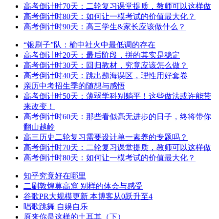
高考倒计时70天：二轮复习课堂提质，教师可以这样做
高考倒计时80天：如何让一模考试的价值最大化？
高考倒计时90天：高三学生&家长应该做什么？
“银刷子”队：榆中社火中最低调的存在
高考倒计时20天：最后阶段，拼的其实是稳定
高考倒计时30天：回归教材，究竟应该怎么做？
高考倒计时40天：跳出题海误区，理性用好套卷
亲历中考招生季的随想与感悟
高考倒计时50天：薄弱学科别躺平！这些做法或许能带
来改变！
高考倒计时60天：那些看似毫无进步的日子，终将带你
翻山越岭
高三历史二轮复习需要设计单一素养的专题吗？
高考倒计时70天：二轮复习课堂提质，教师可以这样做
高考倒计时80天：如何让一模考试的价值最大化？
知乎究竟好在哪里
二刷敦煌莫高窟 别样的体会与感受
谷歌PR大规模更新 本博客从0跃升至4
唱歌跳舞 自娱自乐
原来你是这样的土耳其（下）