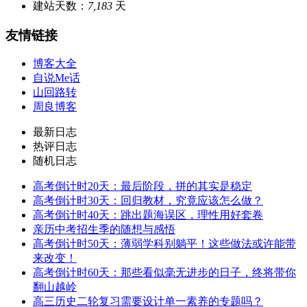
建站天数：
7,183
天
友情链接
博客大全
自说Me话
山回路转
周良博客
最新日志
热评日志
随机日志
高考倒计时20天：最后阶段，拼的其实是稳定
高考倒计时30天：回归教材，究竟应该怎么做？
高考倒计时40天：跳出题海误区，理性用好套卷
亲历中考招生季的随想与感悟
高考倒计时50天：薄弱学科别躺平！这些做法或许能带
来改变！
高考倒计时60天：那些看似毫无进步的日子，终将带你
翻山越岭
高三历史二轮复习需要设计单一素养的专题吗？