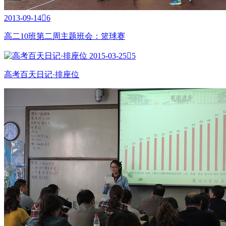
2013-09-14

6
高二10班第二周主题班会：篮球赛
2015-03-25

5
高考百天日记·排座位