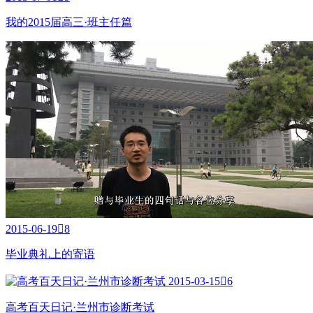
我的2015届高三·班主任篇
2015-06-19

8
毕业典礼上的寄语
2015-03-15

6
高考百天日记·兰州市诊断考试