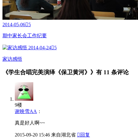
2014-05-06

5
期中家长会工作纪要
2014-04-24

5
家访感悟
《学生合唱完美演绎《保卫黄河》》有
11 条评论
9楼
谢映雪AA
：
真是好人啊~~
2015-09-20
15:46
来自湖北省

回复