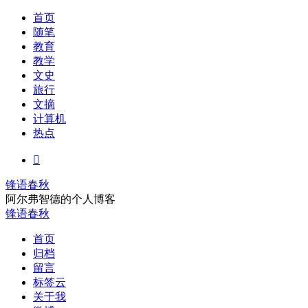
首页
随笔
教育
教学
文史
旅行
文摘
计算机
热点

锋语春秋
阿尔弗智德的个人博客
锋语春秋
首页
归档
留言
标签云
关于我