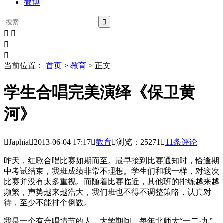
微博





当前位置：
首页
>
教育
> 正文
学生合唱完美演绎《保卫黄
河》

Japhia

2013-06-04
17:17

教育

浏览：25271

11
条评论
昨天，红歌合唱比赛如期而至。最早接到比赛通知时，恰逢期
中考试结束，我班成绩非常不理想。学生们和我一样，对这次
比赛并没有太多重视。而随着比赛临近，其他班的排练越来越
频繁，声势越来越浩大，我们班也不得不调整策略，认真对
待，至少不能排个倒数。
我是一个有合唱情节的人。大学期间，每年北师大“一二·九”