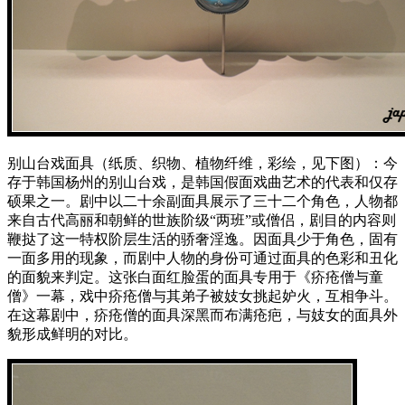
别山台戏面具（纸质、织物、植物纤维，彩绘，见下图）：今
存于韩国杨州的别山台戏，是韩国假面戏曲艺术的代表和仅存
硕果之一。剧中以二十余副面具展示了三十二个角色，人物都
来自古代高丽和朝鲜的世族阶级“两班”或僧侣，剧目的内容则
鞭挞了这一特权阶层生活的骄奢淫逸。因面具少于角色，固有
一面多用的现象，而剧中人物的身份可通过面具的色彩和丑化
的面貌来判定。这张白面红脸蛋的面具专用于《疥疮僧与童
僧》一幕，戏中疥疮僧与其弟子被妓女挑起妒火，互相争斗。
在这幕剧中，疥疮僧的面具深黑而布满疮疤，与妓女的面具外
貌形成鲜明的对比。