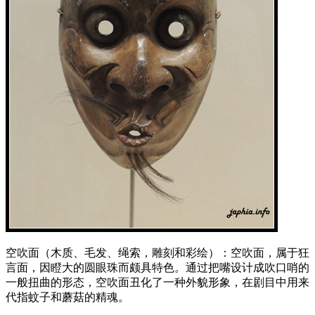
空吹面（木质、毛发、绳索，雕刻和彩绘）：空吹面，属于狂
言面，因瞪大的圆眼珠而颇具特色。通过把嘴设计成吹口哨的
一般扭曲的形态，空吹面丑化了一种外貌形象，在剧目中用来
代指蚊子和蘑菇的精魂。