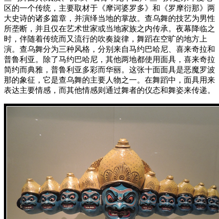
区的一个传统，主要取材于《摩诃婆罗多》和《罗摩衍那》两
大史诗的诸多篇章，并演绎当地的掌故。查乌舞的技艺为男性
所垄断，并且仅在艺术世家或当地家族之内传承。夜幕降临之
时，伴随着传统而又流行的吹奏旋律，舞蹈在空旷的地方上
演。查乌舞分为三种风格，分别来自马约巴哈尼、喜来奇拉和
普鲁利亚。除了马约巴哈尼，其他两地都使用面具，喜来奇拉
简约而典雅，普鲁利亚多彩而华丽。这张十面面具是恶魔罗波
那的象征，它是查乌舞的主要人物之一。在舞蹈中，面具用来
表达主要情感，而其他情感则通过舞者的仪态和舞姿来传递。