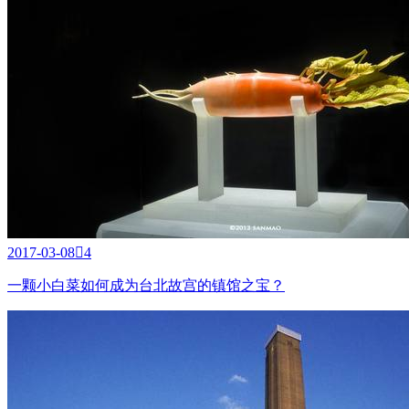
2013-
07-20

3
面具·灵魂的艺术—法国凯·布朗利博物馆馆藏精品赏析(五)