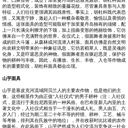
耳、凸鼻怪兽，成型于加里曼丹岛的达雅克族群。胡杜科面具
的造型程式化，装饰有精致的蔓藤花纹。尽管兼具兽形与人形
特征，人们往往更强调其凶残兽性。事实上，胡杜科既代表恐
惧，又寓意宁静，激起人们一种糅杂着敬意、愉悦以及畏惧的
情感。这张面具的造型可能取材于加里曼丹岛独有的须猪，配
上一只长满尖利獠牙的下颌，加上扭曲变形的艳丽纹饰，它仿
佛来自一个充满野生的世界。在仪式上，假面舞者身披蕉叶制
成的巨大斗篷，从森林或河流潜入村落。面具仿佛是自然文明
向农耕文明带来的一种象征讯息，它仿若稻草人，既是灵魂的
化身，又是吓退恶灵的神物。假面舞者意在驱赶恶灵，保护谷
物的耕种与丰收。因此，在播放、生长、丰收、入仓等作物成
长的重要阶段，胡杜科面具都会出现。
山芋面具
山芋是塞皮克河流域阿贝兰人的主要农作物，也是他们的主
食。这些根茎作为由正值“入社仪式”的男子耕种（注：入社仪
式，是流行于美拉尼西亚的一种风俗。在巴布亚新几内亚的土
著文化中，入社仪式相当于一个漫长的成人礼。男人由五、六
岁入门，经过为期二至二十年不等的狩猎、耕种、工艺、械斗
等考验，排列其在氏族中的地位），并在收获时比比谁的农作
物最长。在此风俗下，山芋俨然成为人们交流与竞争这一社会