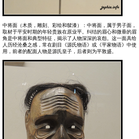
中将面（木质，雕刻、彩绘和髹漆）：中将面，属于男子面，
取材于平安时期的年轻贵族在原业平。纠结的眉心和微垂的眉
角是中将面和典型特征，揭示了人物深深的哀怨。这一面具给
人历经沧桑之感，常在剧目《源氏物语》或《平家物语》中使
用，前者的配面人物是源氏皇子，后者则为平敦盛。