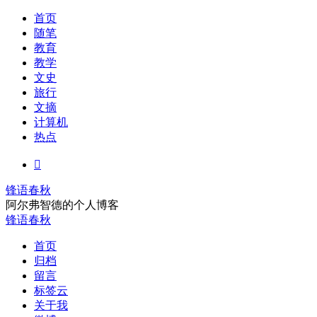
首页
随笔
教育
教学
文史
旅行
文摘
计算机
热点

锋语春秋
阿尔弗智德的个人博客
锋语春秋
首页
归档
留言
标签云
关于我