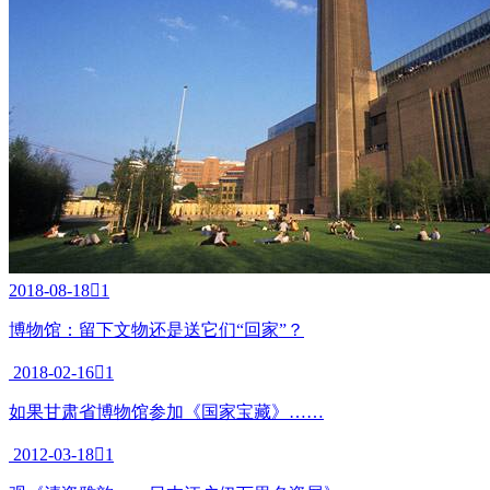
2013-
07-15

2
面具·灵魂的艺术—法国凯·布朗利博物馆馆藏精品赏析(二)