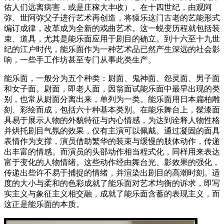
佑人们远离病害，或是庄稼大丰收）。在十四世纪，由观阿
弥、世阿弥父子进行艺术再创造，将猿乐这门古老的艺能形式
编订成律，改革成为全新的戏曲艺术。这一蜕变历程就包括装
束、道具，尤其是能乐面应用于剧目的确立。到十六至十九世
纪的江户时代，能乐面作为一种艺术品已然产生深远的社会影
响，一些手工作坊甚至专门从事此类生产。
能乐面，一般分为五个种类：尉面、鬼神面、怨灵面、男子面
和女子面。尉面，即老人面，因翁面试能乐面中最早出现的类
别，也常从尉面分离出来，单列为一类。能乐面用日本扁柏雕
刻、彩绘而成，包括六十种基本类别。在能乐舞台上，髹漆面
具易于展示人物的外貌特征与内心情感，为达到诠释人物性格
并烘托剧目气氛的效果，仅有主演可以佩戴。通过凝固的面具
表情作为支撑，演员借助繁华的装束与缓慢的肢体动作，传递
出丰富的情感。而演员的头部动作相当程式化，同样用来表达
富于变化的人物情绪。这些动作经由舞台光、影效果的强化，
传递出些许不易于捕捉的情绪，并渲染出剧目的高潮时刻。适
度的大小与柔和的色彩成就了能乐面对艺术均衡的诉求，即写
实主义与象征主义相交融，成就了能乐面含蓄的表现主义，而
这正是能乐面的本质。