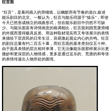
狂言面
“狂言”，是幕间插入的滑稽戏，以幽默而有节奏的道白,叙述
能乐剧目的北京。一般认为，狂言与能乐同源于“猿乐”，即使
今天已然形成独立的戏曲形式，但在能乐剧目中仍然不可缺
少。与能乐面富有诗情画意的格调相比，狂言面则因荒唐滑稽
的外观而显得极具反差。用这种取材现实而又夸张展示的表情
来描绘下层庶民的日常生活，容易激起观众内心的共鸣。狂言
的剧目总量有约二百五十幕，而狂言面的基本类别仅五十种。
由于面具表情的层次相对单薄，它无法像能乐面那样展示出更
微妙和更深层的人物情感，更多是通过逗乐的、荒唐的和夸张
的表情传递出人物所处的困境。