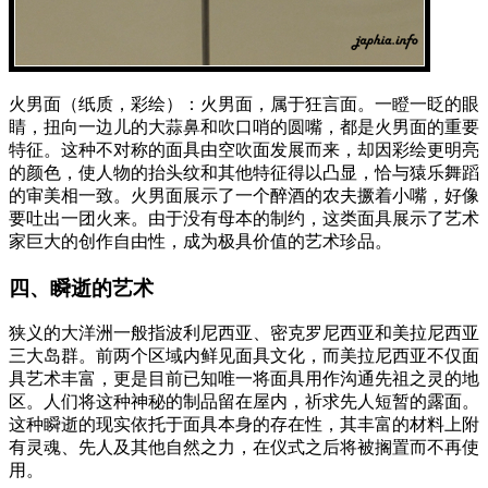
火男面（纸质，彩绘）：火男面，属于狂言面。一瞪一眨的眼
睛，扭向一边儿的大蒜鼻和吹口哨的圆嘴，都是火男面的重要
特征。这种不对称的面具由空吹面发展而来，却因彩绘更明亮
的颜色，使人物的抬头纹和其他特征得以凸显，恰与猿乐舞蹈
的审美相一致。火男面展示了一个醉酒的农夫撅着小嘴，好像
要吐出一团火来。由于没有母本的制约，这类面具展示了艺术
家巨大的创作自由性，成为极具价值的艺术珍品。
四、瞬逝的艺术
狭义的大洋洲一般指波利尼西亚、密克罗尼西亚和美拉尼西亚
三大岛群。前两个区域内鲜见面具文化，而美拉尼西亚不仅面
具艺术丰富，更是目前已知唯一将面具用作沟通先祖之灵的地
区。人们将这种神秘的制品留在屋内，祈求先人短暂的露面。
这种瞬逝的现实依托于面具本身的存在性，其丰富的材料上附
有灵魂、先人及其他自然之力，在仪式之后将被搁置而不再使
用。