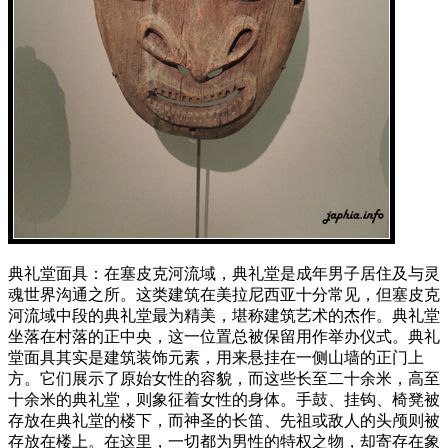
典礼堂面具：在塞皮克河流域，典礼堂是成年男子居住及与灵
魂世界沟通之所。这类建筑在美拉尼西亚十分常见，但塞皮克
河流域中段的典礼堂最为精美，堪称建筑艺术的杰作。典礼堂
坐落在村落的正中央，这一位置总被保留用作举办仪式。典礼
堂面具其实是建筑装饰元素，用来悬挂在一侧山墙的正门上
方。它们展示了原始女性的容貌，而这些长至二十余米，高至
十余米的典礼堂，则象征着女性的身体。手鼓、挂钩、椅凳被
存放在典礼堂的楼下，而神圣的长笛、先祖或敌人的头颅则被
存放在楼上。在这里，一切都为男性的特权之物，却寄存在象