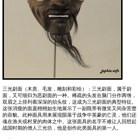
三光尉面（木质、毛发，雕刻和彩绘）：三光尉面，属于尉
面，又可细归为恶尉面的一种。稀疏的头发在脑门分作两绺，
双眉之上排列着深深的抬头纹，这成为三光尉面的典型特征。
这张消瘦的面庞栩栩如生地展示了一副既带有微笑又间杂苦楚
的容貌。此种面具用来展现陨落于战争中英豪的亡灵，他们还
魂在渔夫或村叟的肉体之中。这张面具的名字不难让人回想起
战国时期的僧人三光坊，他是创作此类面具的第一人。