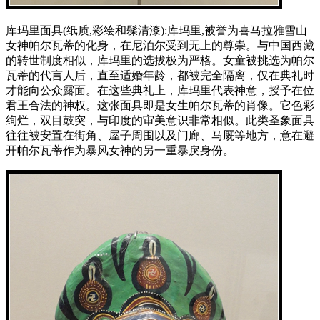
库玛里面具(纸质,彩绘和髹清漆):库玛里,被誉为喜马拉雅雪山
女神帕尔瓦蒂的化身，在尼泊尔受到无上的尊崇。与中国西藏
的转世制度相似，库玛里的选拔极为严格。女童被挑选为帕尔
瓦蒂的代言人后，直至适婚年龄，都被完全隔离，仅在典礼时
才能向公众露面。在这些典礼上，库玛里代表神意，授予在位
君王合法的神权。这张面具即是女生帕尔瓦蒂的肖像。它色彩
绚烂，双目鼓突，与印度的审美意识非常相似。此类圣象面具
往往被安置在街角、屋子周围以及门廊、马厩等地方，意在避
开帕尔瓦蒂作为暴风女神的另一重暴戾身份。