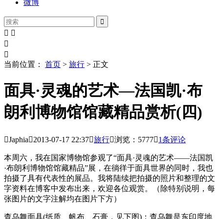
微博





当前位置：
首页
>
旅行
> 正文
面具·灵魂的艺术—法国凯·布
朗利博物馆馆藏精品赏析(四)

Japhia

2013-07-17
22:37

旅行

浏览：5777

1条评论
本周六，我在国家博物馆参观了“面具·灵魂的艺术——法国凯
·布朗利博物馆馆藏精品”展，在徜徉于面具世界的同时，我也
拍摄了具有代表性的展品。我将陆续把拍摄的照片和整理的文
字资料在博客中发布出来，欢迎各位观赏。（除特别说明，每
张图片的文字注解均在图片下方）
查乌舞面具(纸质、帆布、石膏，见下图)：查乌舞是东印度地