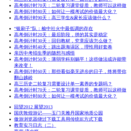
高考倒计时70天：二轮复习课堂提质，教师可以这样做
高考倒计时80天：如何让一模考试的价值最大化？
高考倒计时90天：高三学生&家长应该做什么？
“银刷子”队：榆中社火中最低调的存在
高考倒计时20天：最后阶段，拼的其实是稳定
高考倒计时30天：回归教材，究竟应该怎么做？
高考倒计时40天：跳出题海误区，理性用好套卷
亲历中考招生季的随想与感悟
高考倒计时50天：薄弱学科别躺平！这些做法或许能带
来改变！
高考倒计时60天：那些看似毫无进步的日子，终将带你
翻山越岭
高三历史二轮复习需要设计单一素养的专题吗？
高考倒计时70天：二轮复习课堂提质，教师可以这样做
高考倒计时80天：如何让一模考试的价值最大化？
回望2012 展望2013
国庆敦煌游记——玉门关雅丹国家地质公园
傲游浏览器绕过下载工具用传统IE方式下载
教育实习日志（二）