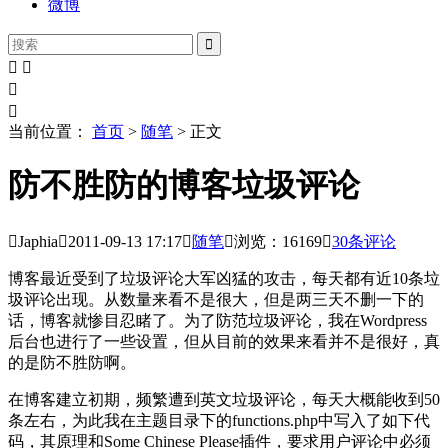
微博





当前位置：
首页
>
随笔
> 正文
防不胜防的博客垃圾评论

Japhia

2011-09-13
17:17

随笔

浏览：16169

30
条评论
博客最近受到了垃圾评论大军凶猛的攻击，每天都有近10条垃
圾评论出现。从数量来看不是很大，但是两三天不删一下的
话，博客就惨目忍睹了。为了防范垃圾评论，我在Wordpress
后台也进行了一些设置，但从目前的效果来看并不是很好，真
的是防不胜防啊。
在博客建立初期，频繁遭到英文垃圾评论，每天大概能收到50
条左右，为此我在主题目录下的functions.php中写入了如下代
码，其原理和Some Chinese Please插件，要求用户评论中必须