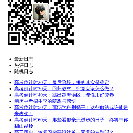
最新日志
热评日志
随机日志
高考倒计时20天：最后阶段，拼的其实是稳定
高考倒计时30天：回归教材，究竟应该怎么做？
高考倒计时40天：跳出题海误区，理性用好套卷
亲历中考招生季的随想与感悟
高考倒计时50天：薄弱学科别躺平！这些做法或许能带
来改变！
高考倒计时60天：那些看似毫无进步的日子，终将带你
翻山越岭
高三历史二轮复习需要设计单一素养的专题吗？