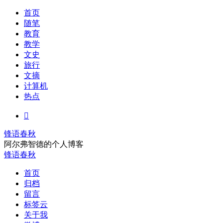
首页
随笔
教育
教学
文史
旅行
文摘
计算机
热点

锋语春秋
阿尔弗智德的个人博客
锋语春秋
首页
归档
留言
标签云
关于我