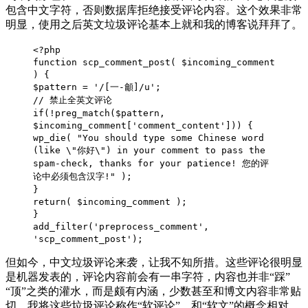
包含中文字符，否则数据库拒绝接受评论内容。这个效果非常
明显，使用之后英文垃圾评论基本上就和我的博客说拜拜了。
<?php
function scp_comment_post( $incoming_comment
) {
$pattern = '/[一-龥]/u';
// 禁止全英文评论
if(!preg_match($pattern,
$incoming_comment['comment_content'])) {
wp_die( "You should type some Chinese word
(like \"你好\") in your comment to pass the
spam-check, thanks for your patience! 您的评
论中必须包含汉字!" );
}
return( $incoming_comment );
}
add_filter('preprocess_comment',
'scp_comment_post');
但如今，中文垃圾评论来袭，让我不知所措。这些评论很明显
是机器发表的，评论内容前会有一串字符，内容也并非“踩”
“顶”之类的灌水，而是颇有内涵，少数甚至和博文内容非常贴
切。我将这些垃圾评论称作“软评论”，和“软文”的概念相对。