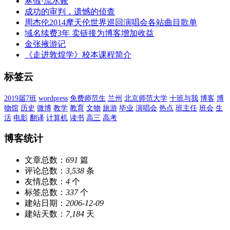
寒假·流水账
成功的审判，遗憾的侦查
周杰伦2014摩天伦世界巡回演唱会各站曲目歌单
域名续费3年 卖链接为博客增加收益
金张掖游记
《走进敦煌学》校本课程简介
标签云
2019届7班
wordpress
免费师范生
兰州
北京师范大学
十班与我
博客
博
物馆
历史
微博
教学
教育
文物
旅游
毕业
演唱会
热点
班主任
班会
生
活
电影
翻译
计算机
读书
高三
高考
博客统计
文章总数：
691
篇
评论总数：
3,538
条
友情总数：
4
个
标签总数：
337
个
建站日期：
2006-12-09
建站天数：
7,184
天