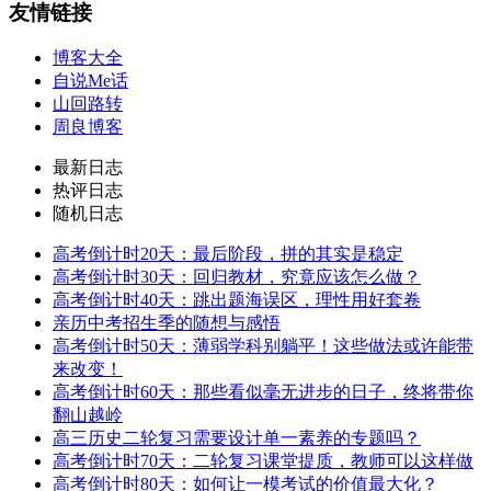
友情链接
博客大全
自说Me话
山回路转
周良博客
最新日志
热评日志
随机日志
高考倒计时20天：最后阶段，拼的其实是稳定
高考倒计时30天：回归教材，究竟应该怎么做？
高考倒计时40天：跳出题海误区，理性用好套卷
亲历中考招生季的随想与感悟
高考倒计时50天：薄弱学科别躺平！这些做法或许能带
来改变！
高考倒计时60天：那些看似毫无进步的日子，终将带你
翻山越岭
高三历史二轮复习需要设计单一素养的专题吗？
高考倒计时70天：二轮复习课堂提质，教师可以这样做
高考倒计时80天：如何让一模考试的价值最大化？