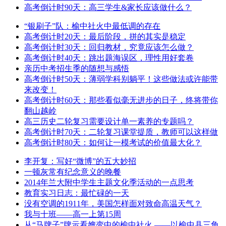
高考倒计时90天：高三学生&家长应该做什么？
“银刷子”队：榆中社火中最低调的存在
高考倒计时20天：最后阶段，拼的其实是稳定
高考倒计时30天：回归教材，究竟应该怎么做？
高考倒计时40天：跳出题海误区，理性用好套卷
亲历中考招生季的随想与感悟
高考倒计时50天：薄弱学科别躺平！这些做法或许能带
来改变！
高考倒计时60天：那些看似毫无进步的日子，终将带你
翻山越岭
高三历史二轮复习需要设计单一素养的专题吗？
高考倒计时70天：二轮复习课堂提质，教师可以这样做
高考倒计时80天：如何让一模考试的价值最大化？
李开复：写好“微博”的五大妙招
一顿灰常有纪念意义的晚餐
2014年兰大附中学生主题文化季活动的一点思考
教育实习日志：最忙碌的一天
没有空调的1911年，美国怎样面对致命高温天气？
我与十班——高一上第15周
从“马牌子”牌示看嬗变中的榆中社火 ——以榆中县三角