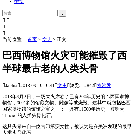
微博





当前位置：
首页
>
文史
> 正文
巴西博物馆火灾可能摧毁了西
半球最古老的人类头骨

Japhia

2018-09-19
10:41

文史

浏览：2842

抢沙发
2018年9月2日，一场大火席卷了已有200年历史的巴西国家博
物馆，90%多的馆藏文物、雕像等被烧毁。这其中就包括巴西
国家博物馆的镇馆之宝之一：一具有11500年历史、被称为
“Luzia”的人类头骨化石。
这具头骨来自一位古印第安女性，被认为是在美洲发现的最早
人类头骨化石。