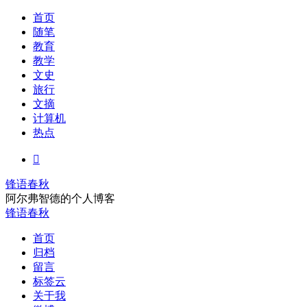
首页
随笔
教育
教学
文史
旅行
文摘
计算机
热点

锋语春秋
阿尔弗智德的个人博客
锋语春秋
首页
归档
留言
标签云
关于我