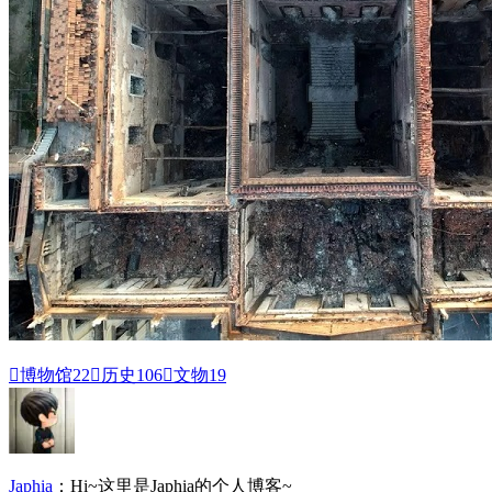

博物馆
22

历史
106

文物
19
Japhia
：Hi~这里是Japhia的个人博客~