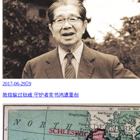
2017-06-29

9
敦煌躲过劫难 守护者常书鸿遭重创