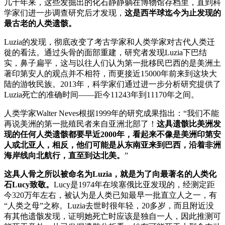
几十年来，这些发掘出的化石静静躺在博物馆存档里，直到科
学家们进一步调查研究后才发现，
这是西半球迄今为止发现的
最古老的人类遗骸。
Luzia的发现，彻底改变了考古学家和人类学家对古代人类迁
徙的看法。通过头骨的面部重建，研究者发现Luzia下巴结
实，鼻子扁平，这与以往人们认为第一批移民巴西的是美洲土
著印第安人的观点并不相符，而更接近15000年前来到这块大
陆的游牧民族。2013年，科学家们通过进一步分析研究提供了
Luzia死亡的准确时间——距今11243年到11170年之间。
人类学家Walter Neves根据1999年的研究成果指出：“我们不能
再说美洲的第一批殖民者来自亚洲北部了！
这具遗骸比美洲发
现的任何人类遗骸都要早近2000年，看起来不像是美洲印第安
人或北亚人，相反，他们可能是从东南亚来到巴西，沿着非洲
海岸线向北航行，直至到达北美。
”
这具人骨之所以被命名为Luzia，就是为了向最著名的人类化
石Lucy致敬。
Lucy是1974年在埃塞俄比亚发现的，经测定距
今320万年左右，被认为是人类已知最早一批直立人之一，有
“人类之母”之称。Luzia去世时很年轻，20多岁，而且附近没
有其他遗骸发现，证明她死亡时应该是独自一人，因此推测可