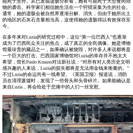
能死于意外。从已发掘遗骸分析看，她有可能死于大型食肉动
物的袭击。科学家们相信她生活在一个狩猎采集为生的社会。
通常，她的遗骸会被自然界逐渐分解、消失，但由于她所出土
的地区的石灰石含量相当高，这使得她的遗骸得以有效保存至
今。
在多年来对Luzia的研究过程中，这位“第一位巴西人”也逐渐
成为了巴西民众关注的焦点，成了真正的全民偶像。她是博物
馆最珍贵的藏品之一，如果确认被烧毁，对许多人来说都将是
一个巨大的打击。巴西国家博物馆对Luzia的幸存并不抱太大
希望，馆长Paulo Knauss对法新社说：“对所有对人类历史文明
感兴趣的人来说，Luzia的损失都将是无法用金钱来衡量的。”
不过Luzia的命运尚有一线希望。《英国卫报》报道说，消防
员在清理废墟时，发现了一些骨头和头骨碎片。如果能确认是
来自Luzia，将会给处于悲痛中的人们一丝安慰。