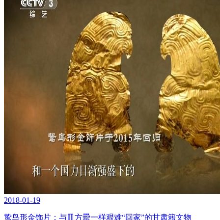
2018-01-19
鸷鸟形金饰片：与皿方罍一样艰难“回家”的甘肃籍文物