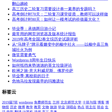
翻山越岭
高三历史二轮复习需要设计单一素养的专题吗？
高考倒计时70天：二轮复习课堂提质，教师可以这样做
高考倒计时80天：如何让一模考试的价值最大化？
毕业季：承德两日游小记
最常用的网页浏览器及版本统计报告
2019年高考全国2卷文综历史试题评析
从“马牌子”牌示看嬗变中的榆中社火 ——以榆中县三角
城社火为例
微笑需要勇气
Wordpress 8周年生日快乐
如何抵挡来势汹汹的英文垃圾评论
欧洲之旅·意大利威尼斯、佛罗伦萨
毕业季·离校前的日子
危地马拉发现最早的玛雅遗址
标签云
2019届7班
wordpress
免费师范生
兰州
北京师范大学
十班与我
博客
博
物馆
历史
微博
教学
教育
文物
旅游
毕业
演唱会
热点
班主任
班会
生
活
电影
翻译
计算机
读书
高三
高考