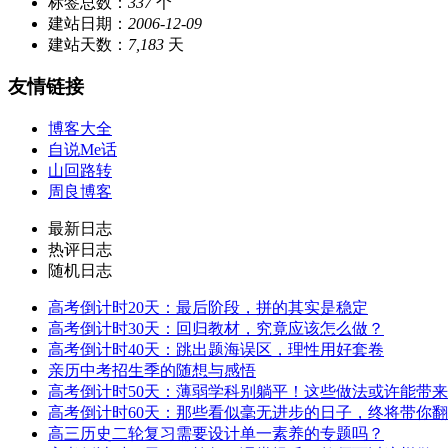
标签总数：
337
个
建站日期：
2006-12-09
建站天数：
7,183
天
友情链接
博客大全
自说Me话
山回路转
周良博客
最新日志
热评日志
随机日志
高考倒计时20天：最后阶段，拼的其实是稳定
高考倒计时30天：回归教材，究竟应该怎么做？
高考倒计时40天：跳出题海误区，理性用好套卷
亲历中考招生季的随想与感悟
高考倒计时50天：薄弱学科别躺平！这些做法或许能带
高考倒计时60天：那些看似毫无进步的日子，终将带你
高三历史二轮复习需要设计单一素养的专题吗？