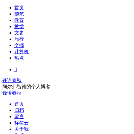
首页
随笔
教育
教学
文史
旅行
文摘
计算机
热点

锋语春秋
阿尔弗智德的个人博客
锋语春秋
首页
归档
留言
标签云
关于我