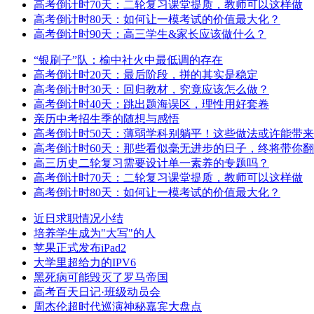
高考倒计时70天：二轮复习课堂提质，教师可以这样做
高考倒计时80天：如何让一模考试的价值最大化？
高考倒计时90天：高三学生&家长应该做什么？
“银刷子”队：榆中社火中最低调的存在
高考倒计时20天：最后阶段，拼的其实是稳定
高考倒计时30天：回归教材，究竟应该怎么做？
高考倒计时40天：跳出题海误区，理性用好套卷
亲历中考招生季的随想与感悟
高考倒计时50天：薄弱学科别躺平！这些做法或许能带
高考倒计时60天：那些看似毫无进步的日子，终将带你
高三历史二轮复习需要设计单一素养的专题吗？
高考倒计时70天：二轮复习课堂提质，教师可以这样做
高考倒计时80天：如何让一模考试的价值最大化？
近日求职情况小结
培养学生成为"大写"的人
苹果正式发布iPad2
大学里超给力的IPV6
黑死病可能毁灭了罗马帝国
高考百天日记·班级动员会
周杰伦超时代巡演神秘嘉宾大盘点