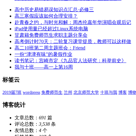
高中历史易错易误知识点汇总·必修三
高三寒假应该如何合理安排？
赴青春之约，与时光和解：周杰伦嘉年华演唱会观后记
iPad使用量已经超过Linux系统电脑
甘肃籍免费师范生求职主题分享会
高考倒计时70天：二轮复习课堂提质，教师可以这样做
高二10班第二周主题班会：Friend
一份“津津有味”的暑假作业
读书笔记：宫崎市定《九品官人法研究：科举前史》
我与十班——高一上第16周
标签云
2019届7班
wordpress
免费师范生
兰州
北京师范大学
十班与我
博客
博
博客统计
文章总数：
691
篇
评论总数：
3,538
条
友情总数：
4
个