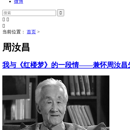
微博




当前位置：
首页
>
周汝昌
我与《红楼梦》的一段情——兼怀周汝昌