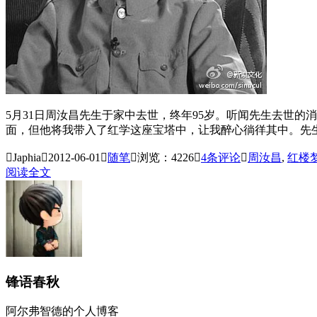
5月31日周汝昌先生于家中去世，终年95岁。听闻先生去世
面，但他将我带入了红学这座宝塔中，让我醉心徜徉其中。先

Japhia

2012-06-01

随笔

浏览：4226

4
条评论

周汝昌
,
红楼
阅读全文
锋语春秋
阿尔弗智德的个人博客