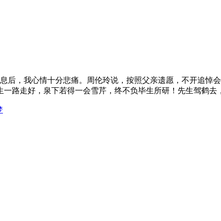
的消息后，我心情十分悲痛。周伦玲说，按照父亲遗愿，不开追悼
生一路走好，泉下若得一会雪芹，终不负毕生所研！先生驾鹤去
梦