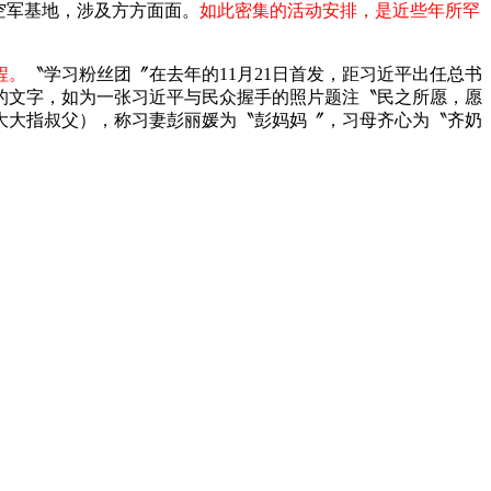
空军基地，涉及方方面面。
如此密集的活动安排，是近些年所罕
程。
〝学习粉丝团〞在去年的11月21日首发，距习近平出任总书
的文字，如为一张习近平与民众握手的照片题注〝民之所愿，愿
大大指叔父），称习妻彭丽媛为〝彭妈妈〞，习母齐心为〝齐奶