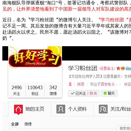
南海舰队导弹驱逐舰“海口”号，签署记功通令，考察武警部
见的，让外界清楚地看到了中国新一届领导人对军队建设的高
近日，名为〝学习粉丝团〞的微博引人关注。
〝学习粉丝团〞
记不足一周。其后发放的微博含有大量习近平早年或其家人的
赴汤蹈火以求之。民所不愿，愿赴汤蹈火以阻之。〞该微博对
奶〞。