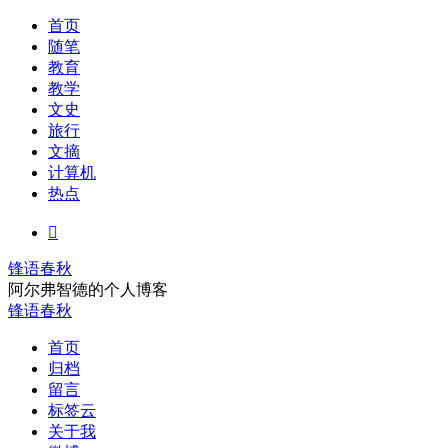
首页
随笔
教育
教学
文史
旅行
文摘
计算机
热点

锋语春秋
阿尔弗智德的个人博客
锋语春秋
首页
归档
留言
标签云
关于我