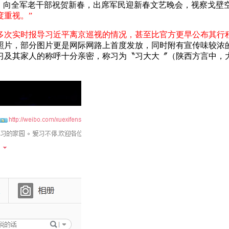
队，向全军老干部祝贺新春，出席军民迎新春文艺晚会，视察戈壁
度重视。”
多次实时报导习近平离京巡视的情况，甚至比官方更早公布其行
照片，部分图片更是网际网路上首度发放，同时附有宣传味较浓
习及其家人的称呼十分亲密，称习为〝习大大〞（陕西方言中，