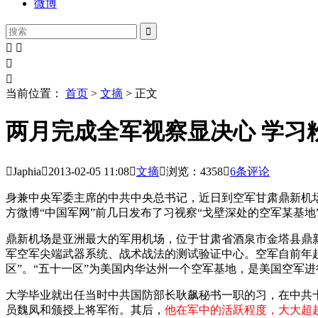
微博





当前位置：
首页
>
文摘
> 正文
两月完成全军视察显决心 学习

Japhia

2013-02-05
11:08

文摘

浏览：4358

6
条评论
身兼中央军委主席的中共中央总书记，近日到空军甘肃鼎新机
方微博“中国军网”前几日发布了习视察“戈壁深处的空军某基
鼎新机场是亚洲最大的军用机场，位于甘肃省酒泉市金塔县鼎新
军空军尖端武器系统、战术战法的测试验证中心。空军自前年起
区”。“五十一区”为美国内华达州一个空军基地，是美国空军
大学毕业就出任当时中共国防部长耿飙秘书一职的习，在中共
员魏凤和颁授上将军衔。其后，
他在军中的活跃程度，大大超