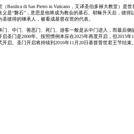
ica di San Pietro in Vaticano，又译圣伯多
义是“磐石”，意思是他将成为教会的基石。耶稣升天后，彼得
为圣彼得的继承人，被看成基督在世的代表。
事门、中门、善恶门、死门。游客一般是从中门进入，而最后侧的
门是2000年。按照惯例本应在2025年再度开启，但2015
开启。圣门开启将持续到2016年11月20日基督普世君王节结