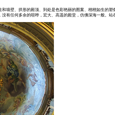
柱和墙壁、拱形的殿顶、到处是色彩艳丽的图案、栩栩如生的塑
，没有任何多余的喧哗，宏大、高遥的殿堂，仿佛深海一般。站