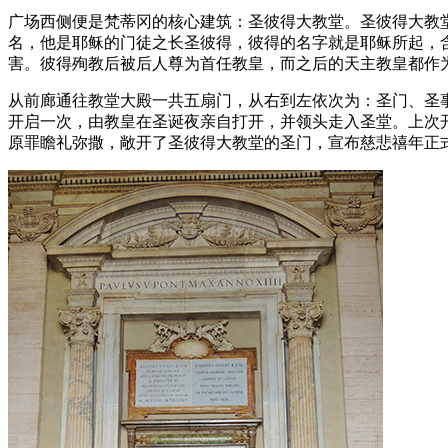
广场西侧便是梵蒂冈的核心建筑：圣彼得大教堂。圣彼得大教堂（Basil
名，他是耶稣的门徒之长圣彼得，彼得的名字就是耶稣所起，含
害。彼得殉教后被后人尊为首任教皇，而之后的天主教皇都作
从前廊通往教堂大殿一共五扇门，从右到左依次为：圣门、圣
开启一次，由教皇在圣诞夜亲自打开，并领头走入圣堂。上次开启圣
原罪瞻礼弥撒，敞开了圣彼得大教堂的圣门，宣布慈悲禧年正式