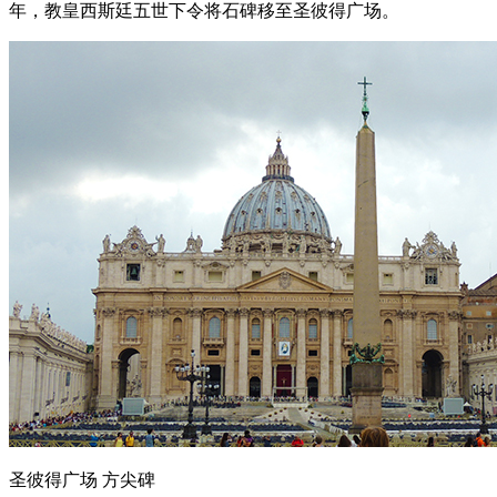
年，教皇西斯廷五世下令将石碑移至圣彼得广场。
圣彼得广场 方尖碑