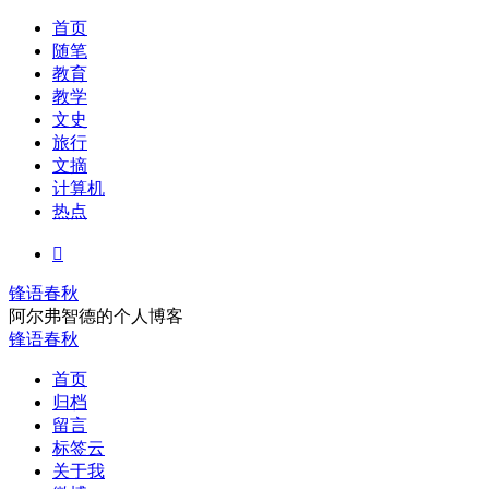
首页
随笔
教育
教学
文史
旅行
文摘
计算机
热点

锋语春秋
阿尔弗智德的个人博客
锋语春秋
首页
归档
留言
标签云
关于我