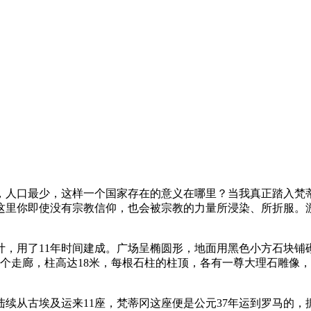
，人口最少，这样一个国家存在的意义在哪里？当我真正踏入梵
这里你即使没有宗教信仰，也会被宗教的力量所浸染、所折服。
设计，用了11年时间建成。广场呈椭圆形，地面用黑色小方石块
成三个走廊，柱高达18米，每根石柱的柱顶，各有一尊大理石雕
续从古埃及运来11座，梵蒂冈这座便是公元37年运到罗马的，据