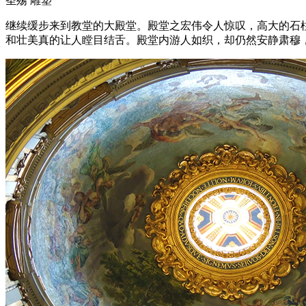
圣殇 雕塑
继续缓步来到教堂的大殿堂。殿堂之宏伟令人惊叹，高大的石
和壮美真的让人瞠目结舌。殿堂内游人如织，却仍然安静肃穆