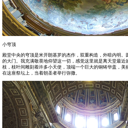
小穹顶
殿堂中央的穹顶是米开朗基罗的杰作，双重构造，外暗内明。圆
的大门。我充满敬畏地仰望这一切，感觉这里就是离天堂最近
枝，枝叶间雕刻着许多小天使，顶端一个巨大的铜铸华盖，美
在这座祭坛上，当着朝圣者举行弥撒。