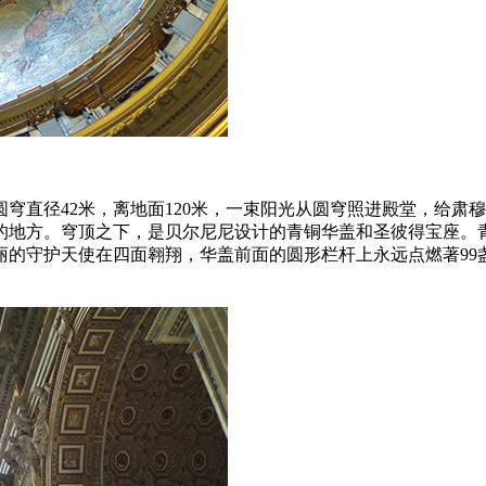
穹直径42米，离地面120米，一束阳光从圆穹照进殿堂，给肃
的地方。穹顶之下，是贝尔尼尼设计的青铜华盖和圣彼得宝座。
丽的守护天使在四面翱翔，华盖前面的圆形栏杆上永远点燃著99