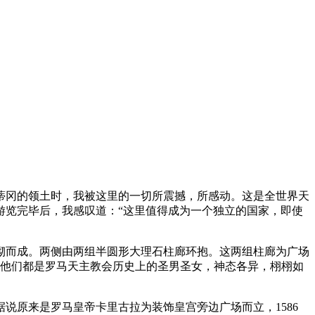
蒂冈的领土时，我被这里的一切所震撼，所感动。这是全世界天
游览完毕后，我感叹道：“这里值得成为一个独立的国家，即使
铺砌而成。两侧由两组半圆形大理石柱廊环抱。这两组柱廊为广场
像，他们都是罗马天主教会历史上的圣男圣女，神态各异，栩栩如
说原来是罗马皇帝卡里古拉为装饰皇宫旁边广场而立，1586