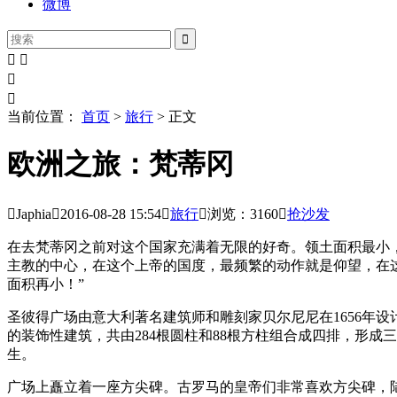
微博





当前位置：
首页
>
旅行
> 正文
欧洲之旅：梵蒂冈

Japhia

2016-08-28
15:54

旅行

浏览：3160

抢沙发
在去梵蒂冈之前对这个国家充满着无限的好奇。领土面积最小
主教的中心，在这个上帝的国度，最频繁的动作就是仰望，在
面积再小！”
圣彼得广场由意大利著名建筑师和雕刻家贝尔尼尼在1656年
的装饰性建筑，共由284根圆柱和88根方柱组合成四排，形
生。
广场上矗立着一座方尖碑。古罗马的皇帝们非常喜欢方尖碑，陆