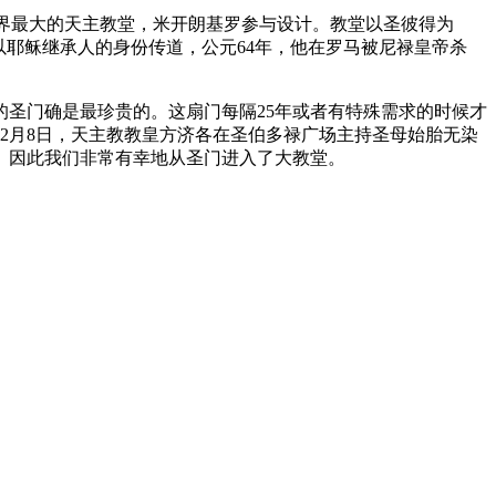
禄大教堂）是世界最大的天主教堂，米开朗基罗参与设计。教堂以圣彼得为
以耶稣继承人的身份传道，公元64年，他在罗马被尼禄皇帝杀
圣门确是最珍贵的。这扇门每隔25年或者有特殊需求的时候才
年12月8日，天主教教皇方济各在圣伯多禄广场主持圣母始胎无染
束。因此我们非常有幸地从圣门进入了大教堂。