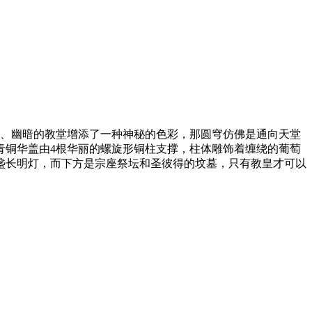
穆、幽暗的教堂增添了一种神秘的色彩，那圆穹仿佛是通向天堂
青铜华盖由4根华丽的螺旋形铜柱支撑，柱体雕饰着缠绕的葡萄
盏长明灯，而下方是宗座祭坛和圣彼得的坟墓，只有教皇才可以