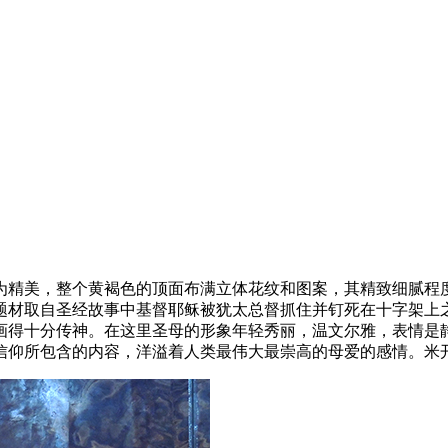
为精美，整个黄褐色的顶面布满立体花纹和图案，其精致细腻程
题材取自圣经故事中基督耶稣被犹太总督抓住并钉死在十字架上
画得十分传神。在这里圣母的形象年轻秀丽，温文尔雅，表情是
信仰所包含的内容，洋溢着人类最伟大最崇高的母爱的感情。米开