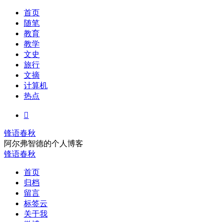
首页
随笔
教育
教学
文史
旅行
文摘
计算机
热点

锋语春秋
阿尔弗智德的个人博客
锋语春秋
首页
归档
留言
标签云
关于我