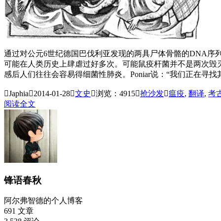
通过对公元6世纪德国巴伐利亚发现的两具尸体骨骼的DNA序
可能在人类历史上肆虐过好多次。可能鼠疫杆菌并不是两次毁
感后人们往往会容易得细菌性肺炎。Poniar说：“我们正在寻

Japhia

2014-01-28

文史

浏览：4915

抢沙发

瘟疫
,
翻译
,
考
阅读全文
锋语春秋
阿尔弗智德的个人博客
691
文章