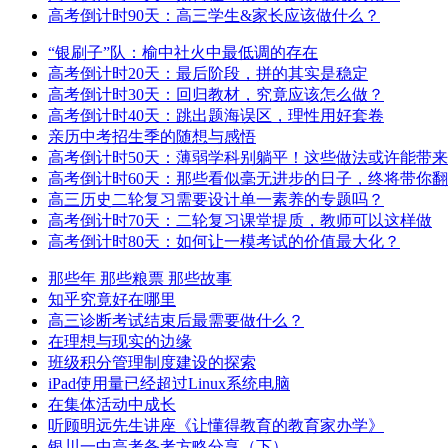
高考倒计时90天：高三学生&家长应该做什么？
“银刷子”队：榆中社火中最低调的存在
高考倒计时20天：最后阶段，拼的其实是稳定
高考倒计时30天：回归教材，究竟应该怎么做？
高考倒计时40天：跳出题海误区，理性用好套卷
亲历中考招生季的随想与感悟
高考倒计时50天：薄弱学科别躺平！这些做法或许能带
高考倒计时60天：那些看似毫无进步的日子，终将带你
高三历史二轮复习需要设计单一素养的专题吗？
高考倒计时70天：二轮复习课堂提质，教师可以这样做
高考倒计时80天：如何让一模考试的价值最大化？
那些年 那些粮票 那些故事
知乎究竟好在哪里
高三诊断考试结束后最需要做什么？
在理想与现实的边缘
班级积分管理制度建设的探索
iPad使用量已经超过Linux系统电脑
在集体活动中成长
听顾明远先生讲座《让懂得教育的教育家办学》
银川一中高考备考方略分享（下）