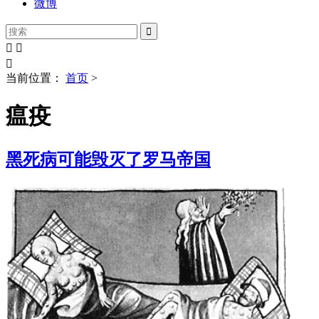
微博




当前位置：
首页
>
瘟疫
黑死病可能毁灭了罗马帝国