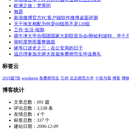
欧洲之旅：梵蒂冈
無題
新浪微博官方PC客户端软件微博桌面评测
天干地支相配为何是60组而不是120组
工作·生活·假期
观牛津大学合唱团国家大剧院音乐会(附哈利波特、半个月
审时度势而重整旗鼓
姥爷口述史之三：在公安局的日子
温总理参加北师大首届免费师范生毕业典礼
标签云
2019届7班
wordpress
免费师范生
兰州
北京师范大学
十班与我
博客
博
博客统计
文章总数：
691
篇
评论总数：
3,538
条
友情总数：
4
个
标签总数：
337
个
建站日期：
2006-12-09