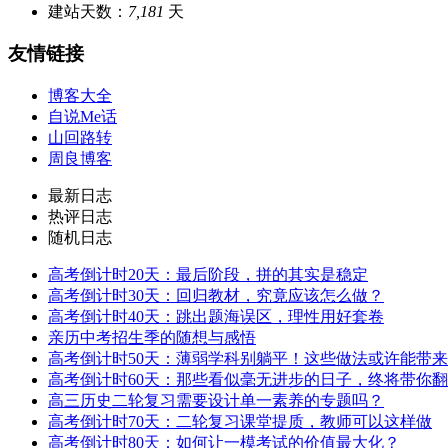
建站天数：
7,181
天
友情链接
博客大全
自说Me话
山回路转
周良博客
最新日志
热评日志
随机日志
高考倒计时20天：最后阶段，拼的其实是稳定
高考倒计时30天：回归教材，究竟应该怎么做？
高考倒计时40天：跳出题海误区，理性用好套卷
亲历中考招生季的随想与感悟
高考倒计时50天：薄弱学科别躺平！这些做法或许能带
高考倒计时60天：那些看似毫无进步的日子，终将带你
高三历史二轮复习需要设计单一素养的专题吗？
高考倒计时70天：二轮复习课堂提质，教师可以这样做
高考倒计时80天：如何让一模考试的价值最大化？