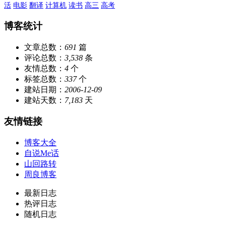
活
电影
翻译
计算机
读书
高三
高考
博客统计
文章总数：
691
篇
评论总数：
3,538
条
友情总数：
4
个
标签总数：
337
个
建站日期：
2006-12-09
建站天数：
7,183
天
友情链接
博客大全
自说Me话
山回路转
周良博客
最新日志
热评日志
随机日志