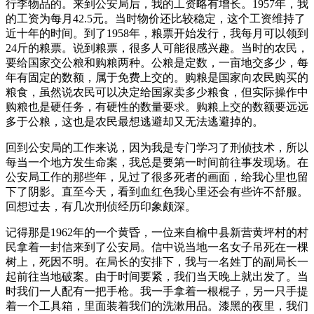
行李物品的。来到公安局后，我的工资略有增长。1957年，我
的工资为每月42.5元。当时物价还比较稳定，这个工资维持了
近十年的时间。到了1958年，粮票开始发行，我每月可以领到
24斤的粮票。说到粮票，很多人可能很感兴趣。当时的农民，
要给国家交公粮和购粮两种。公粮是定数，一亩地交多少，每
年有固定的数额，属于免费上交的。购粮是国家向农民购买的
粮食，虽然说农民可以决定给国家卖多少粮食，但实际操作中
购粮也是硬任务，有硬性的数量要求。购粮上交的数额要远远
多于公粮，这也是农民最想逃避却又无法逃避掉的。
回到公安局的工作来说，因为我是专门学习了刑侦技术，所以
每当一个地方发生命案，我总是要第一时间前往事发现场。在
公安局工作的那些年，见过了很多死者的画面，给我心里也留
下了阴影。直至今天，看到血红色我心里还会有些许不舒服。
回想过去，有几次刑侦经历印象颇深。
记得那是1962年的一个黄昏，一位来自榆中县新营黄坪村的村
民拿着一封信来到了公安局。信中说当地一名女子吊死在一棵
树上，死因不明。在局长的安排下，我与一名姓丁的副局长一
起前往当地破案。由于时间要紧，我们当天晚上就出发了。当
时我们一人配有一把手枪。我一手拿着一根棍子，另一只手提
着一个工具箱，里面装着我们的洗漱用品。漆黑的夜里，我们