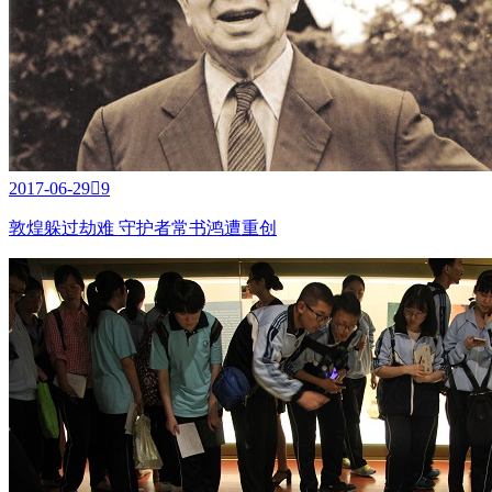
2017-06-29

9
敦煌躲过劫难 守护者常书鸿遭重创