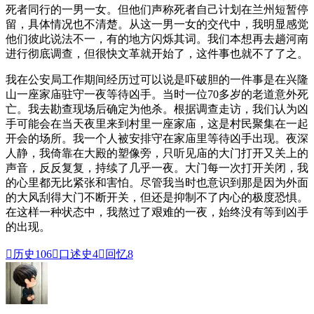
死者同行的一男一女。但他们声称死者自己计划在兰州短暂停
留，具体情况也不清楚。从这一男一女的交代中，我明显感觉
他们彼此说法不一，有的地方闪烁其词。我们本想再去趟河南
进行彻底调查，但很快文革就开始了，这件事也就不了了之。
我在公安局工作期间经历过可以说是吓破胆的一件事是在兴隆
山一座家庙驻守一夜等待凶手。当时一位70多岁的老道意外死
亡。我去勘查现场后确定为他杀。根据调查走访，我们认为凶
手可能会在当天夜里来到村里一座家庙，这是村民聚集在一起
开会的场所。我一个人被安排守在家庙里等待凶手出现。夜深
人静，我倚靠在大殿的塑像旁，只听见庙的大门打开又关上的
声音，反反复复，持续了几乎一夜。大门每一次打开关闭，我
的心里都无比紧张和害怕。尽管我当时也意识到那是因为外面
的大风刮得大门不断开关，但还是抑制不了内心的极度恐惧。
在这样一种状态中，我熬过了艰难的一夜，始终没有等到凶手
的出现。

历史
106

口述史
4

回忆
8