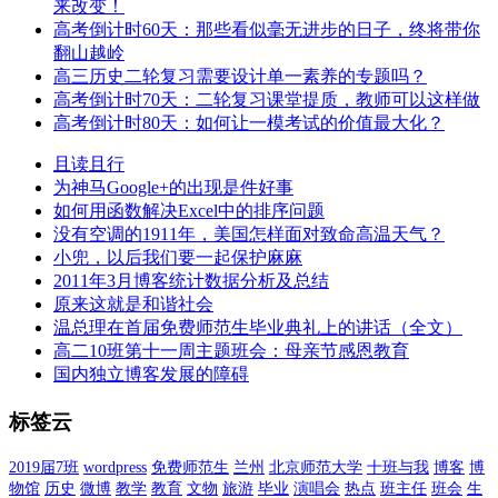
来改变！
高考倒计时60天：那些看似毫无进步的日子，终将带你
翻山越岭
高三历史二轮复习需要设计单一素养的专题吗？
高考倒计时70天：二轮复习课堂提质，教师可以这样做
高考倒计时80天：如何让一模考试的价值最大化？
且读且行
为神马Google+的出现是件好事
如何用函数解决Excel中的排序问题
没有空调的1911年，美国怎样面对致命高温天气？
小兜，以后我们要一起保护麻麻
2011年3月博客统计数据分析及总结
原来这就是和谐社会
温总理在首届免费师范生毕业典礼上的讲话（全文）
高二10班第十一周主题班会：母亲节感恩教育
国内独立博客发展的障碍
标签云
2019届7班
wordpress
免费师范生
兰州
北京师范大学
十班与我
博客
博
物馆
历史
微博
教学
教育
文物
旅游
毕业
演唱会
热点
班主任
班会
生