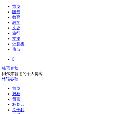
首页
随笔
教育
教学
文史
旅行
文摘
计算机
热点

锋语春秋
阿尔弗智德的个人博客
锋语春秋
首页
归档
留言
标签云
关于我