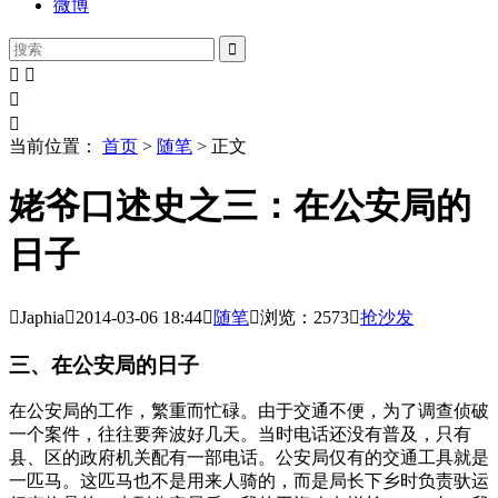
微博





当前位置：
首页
>
随笔
> 正文
姥爷口述史之三：在公安局的
日子

Japhia

2014-03-06
18:44

随笔

浏览：2573

抢沙发
三、在公安局的日子
在公安局的工作，繁重而忙碌。由于交通不便，为了调查侦破
一个案件，往往要奔波好几天。当时电话还没有普及，只有
县、区的政府机关配有一部电话。公安局仅有的交通工具就是
一匹马。这匹马也不是用来人骑的，而是局长下乡时负责驮运