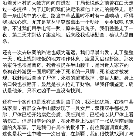
沿着黄坪村的大致方向向前进发。丁局长说他之前曾在白天走
过一条捷径，为了赶时间我们决定沿着他上次走的捷径走。那
是一条山沟中的小道。路途中草丛里时不时有一些响动，吓得
我胆战心惊。尤其是草丛里突然窜出一个动物，更令我魂飞魄
散。不过我们用手电筒一照，原来是只兔子。我们整整走了一
夜，第二天才到达了案发地。后来经我现场勘查，确认为是自
杀。
还有一次去破案的路途也颇为遥远。我们早晨出发，走了整整
一天，晚上找到吃饭的地方稍作休息，凌晨又启程赶路。那次
的案件也很是离奇。死者被扔在半山腰里，是附近人家养的一
条狗在外游荡一圈后叼回来了死者的一只脚，死者这才被发
现。我赶到后查验了尸体，死者的腿被截掉，惨目人睹。身上
的口袋也被翻开，显然是被人抢走了财物。经我仔细鉴定，确
认是他杀。只不过凶手一直没有找到。
还有一个案件也是没有追查到凶手的，我记忆犹新。在榆中县
陆家崖，有群众在半山腰发现了一具女尸，双腿双手都被反
绑，尸体已经开始腐烂变质。我赶到后，已经难以从尸体上看
清伤口。但是很幸运的是，在死者身上找到了一张从河南到新
疆的火车票。于是我们在局长的批准下，前往新疆调查此案。
这也是我一生中唯一一次出省。在新疆，我们很快就找到了与