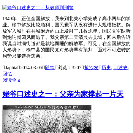
1949年，正值全国解放，我来到北关小学完成了高小两年的学
业。榆中解放比较顺利，国民党军队没有进行大规模抵抗。解
放军入城时在县城附近的山上发射了几枚炮弹，国民党军队听
到炮响就闻风而逃了。我父亲第二天清晨去县城，回来后告诉
我说当时满街道都是就地而睡的解放军。可见，在全国解放的
大形势下，榆中县的国民党对形势早有预判，面对不可逆转的
局势只能选择逃离。

Japhia

2014-03-05

随笔

浏览：3207

抢沙发

历史
,
口述史
,
回忆
阅读全文
姥爷口述史之一：父亲为家撑起一片天