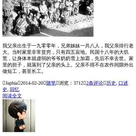
我父亲出生于一九零零年，兄弟姊妹一共八人，我父亲排行老
大。当时家里非常贫穷，只有四五亩地。民国十八年的大饥
荒，让身体本就虚弱的爷爷奶奶雪上加霜，先后不幸去世。家
里的担子，就落到了父亲的头上。父亲不得不在农作间隙外出
做短工，甚至长工。

Japhia

2014-02-20

随笔

浏览：3712

2
条评论

历史
,
口述
史
,
回忆
阅读全文