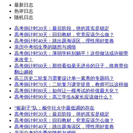
最新日志
热评日志
随机日志
高考倒计时20天：最后阶段，拼的其实是稳定
高考倒计时30天：回归教材，究竟应该怎么做？
高考倒计时40天：跳出题海误区，理性用好套卷
亲历中考招生季的随想与感悟
高考倒计时50天：薄弱学科别躺平！这些做法或许能带
来改变！
高考倒计时60天：那些看似毫无进步的日子，终将带你
翻山越岭
高三历史二轮复习需要设计单一素养的专题吗？
高考倒计时70天：二轮复习课堂提质，教师可以这样做
高考倒计时80天：如何让一模考试的价值最大化？
高考倒计时90天：高三学生&家长应该做什么？
“银刷子”队：榆中社火中最低调的存在
高考倒计时20天：最后阶段，拼的其实是稳定
高考倒计时30天：回归教材，究竟应该怎么做？
高考倒计时40天：跳出题海误区，理性用好套卷
亲历中考招生季的随想与感悟