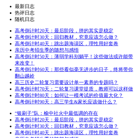
最新日志
热评日志
随机日志
高考倒计时20天：最后阶段，拼的其实是稳定
高考倒计时30天：回归教材，究竟应该怎么做？
高考倒计时40天：跳出题海误区，理性用好套卷
亲历中考招生季的随想与感悟
高考倒计时50天：薄弱学科别躺平！这些做法或许能带
来改变！
高考倒计时60天：那些看似毫无进步的日子，终将带你
翻山越岭
高三历史二轮复习需要设计单一素养的专题吗？
高考倒计时70天：二轮复习课堂提质，教师可以这样做
高考倒计时80天：如何让一模考试的价值最大化？
高考倒计时90天：高三学生&家长应该做什么？
“银刷子”队：榆中社火中最低调的存在
高考倒计时20天：最后阶段，拼的其实是稳定
高考倒计时30天：回归教材，究竟应该怎么做？
高考倒计时40天：跳出题海误区，理性用好套卷