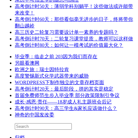
高考倒计时50天：薄弱学科别躺平！这些做法或许能带
来改变！
高考倒计时60天：那些看似毫无进步的日子，终将带你
翻山越岭
高三历史二轮复习需要设计单一素养的专题吗？
高考倒计时70天：二轮复习课堂提质，教师可以这样做
高考倒计时80天：如何让一模考试的价值最大化？
毕业季：临走之前 203因为我们而存在
另眼看澳网
欧洲之旅：瑞士因特拉肯
高度警惕新式化学武器带来的威胁
WORDPRESS下制作独立的文章存档页面
高考倒计时20天：最后阶段，拼的其实是稳定
首届免费师范生步入毕业季 部分政策限制引争议
成长·感恩·责任——18岁成人礼主题班会后记
高考倒计时90天：高三学生&家长应该做什么？
神奇的中国发改委
归档