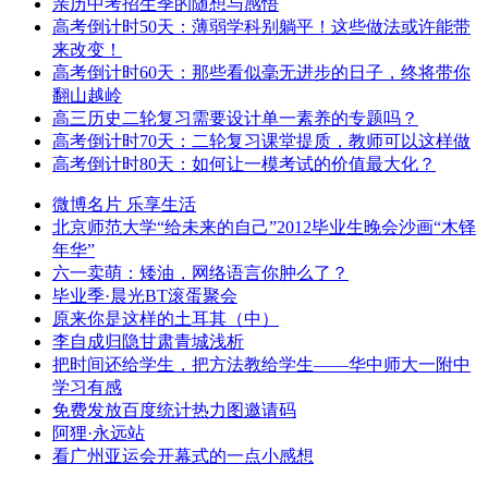
亲历中考招生季的随想与感悟
高考倒计时50天：薄弱学科别躺平！这些做法或许能带
来改变！
高考倒计时60天：那些看似毫无进步的日子，终将带你
翻山越岭
高三历史二轮复习需要设计单一素养的专题吗？
高考倒计时70天：二轮复习课堂提质，教师可以这样做
高考倒计时80天：如何让一模考试的价值最大化？
微博名片 乐享生活
北京师范大学“给未来的自己”2012毕业生晚会沙画“木铎
年华”
六一卖萌：矮油，网络语言你肿么了？
毕业季·晨光BT滚蛋聚会
原来你是这样的土耳其（中）
李自成归隐甘肃青城浅析
把时间还给学生，把方法教给学生——华中师大一附中
学习有感
免费发放百度统计热力图邀请码
阿狸·永远站
看广州亚运会开幕式的一点小感想