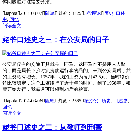
体问题谁对谁错要分清。

Japhia

2014-03-07

随笔

浏览：3425

3
条评论

历史
,
口述
史
,
回忆
阅读全文
姥爷口述史之三：在公安局的日子
公安局仅有的交通工具就是一匹马。这匹马也不是用来人骑
的，而是局长下乡时负责驮运行李物品的。来到公安局后，我
的工资略有增长。1957年，我的工资为每月42.5元。当时物价
还比较稳定，这个工资维持了近十年的时间。到了1958年，粮
票开始发行，我每月可以领到24斤的粮票。

Japhia

2014-03-06

随笔

浏览：2565

抢沙发

历史
,
口述史
,
回忆
阅读全文
姥爷口述史之二：从教师到刑警