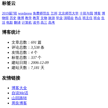
标签云
2019届7班
wordpress
免费师范生
兰州
北京师范大学
十班与我
博客
博
物馆
历史
微博
教学
教育
文物
旅游
毕业
演唱会
热点
班主任
班会
生
活
电影
翻译
计算机
读书
高三
高考
博客统计
文章总数：
691
篇
评论总数：
3,538
条
友情总数：
4
个
标签总数：
337
个
建站日期：
2006-12-09
建站天数：
7,181
天
友情链接
博客大全
自说Me话
山回路转
周良博客