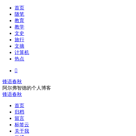
首页
随笔
教育
教学
文史
旅行
文摘
计算机
热点

锋语春秋
阿尔弗智德的个人博客
锋语春秋
首页
归档
留言
标签云
关于我