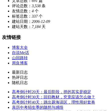
文章总数：
691
篇
评论总数：
3,538
条
友情总数：
4
个
标签总数：
337
个
建站日期：
2006-12-09
建站天数：
7,184
天
友情链接
博客大全
自说Me话
山回路转
周良博客
最新日志
热评日志
随机日志
高考倒计时20天：最后阶段，拼的其实是稳定
高考倒计时30天：回归教材，究竟应该怎么做？
高考倒计时40天：跳出题海误区，理性用好套卷
亲历中考招生季的随想与感悟