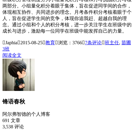
两部分。小组量化积分着眼于集体，旨在促进同学间的合作，
体现相互协作、共同进步的理念。月考条件积分考核着眼于个
人，旨在促进学生间的竞争，体现你追我赶、超越自我的理
念。通过小组和个人的积分考核，进一步关注学生在班级中的
成长与进步，激励每一位同学在班级中能发挥自己的力量。

Japhia

2015-08-25

教育

浏览：3766

7
条评论

班主任
,
苗圃
3班
阅读全文
锋语春秋
阿尔弗智德的个人博客
691
文章
3,538
评论