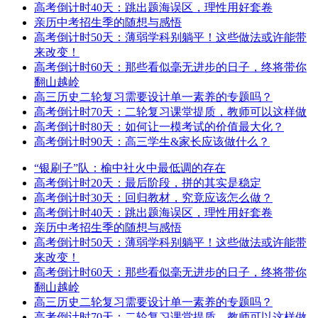
高考倒计时40天：跳出题海误区，理性用好套卷
亲历中考招生季的随想与感悟
高考倒计时50天：薄弱学科别躺平！这些做法或许能带
来改变！
高考倒计时60天：那些看似毫无进步的日子，终将带你
翻山越岭
高三历史二轮复习需要设计单一素养的专题吗？
高考倒计时70天：二轮复习课堂提质，教师可以这样做
高考倒计时80天：如何让一模考试的价值最大化？
高考倒计时90天：高三学生&家长应该做什么？
“银刷子”队：榆中社火中最低调的存在
高考倒计时20天：最后阶段，拼的其实是稳定
高考倒计时30天：回归教材，究竟应该怎么做？
高考倒计时40天：跳出题海误区，理性用好套卷
亲历中考招生季的随想与感悟
高考倒计时50天：薄弱学科别躺平！这些做法或许能带
来改变！
高考倒计时60天：那些看似毫无进步的日子，终将带你
翻山越岭
高三历史二轮复习需要设计单一素养的专题吗？
高考倒计时70天：二轮复习课堂提质，教师可以这样做