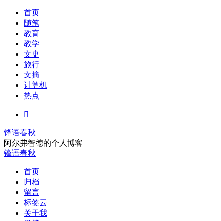
首页
随笔
教育
教学
文史
旅行
文摘
计算机
热点

锋语春秋
阿尔弗智德的个人博客
锋语春秋
首页
归档
留言
标签云
关于我