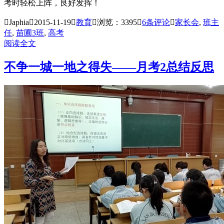
考时轻松上阵，良好发挥！

Japhia

2015-11-19

教育

浏览：3395

6
条评论

家长会
,
班主
任
,
苗圃3班
,
高考
阅读全文
不争一城一地之得失——月考2总结反思