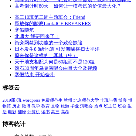
高考倒计时80天：如何让一模考试的价值最大化？
高二10班第二周主题班会：Friend
释放你的酸爽Look-ICE BREAKERS
寒假随笔
北师大 我要回来了！
街旁网签到功能的一个致命缺陷
日本发生8.8级地震 引发海啸横扫太平洋
原来你是这样的土耳其（中）
天干地支相配为何是60组而不是120组
滚石30周年鸟巢演唱会曲目大全及视频
寒假结束 开始奋斗
标签云
2019届7班
wordpress
免费师范生
兰州
北京师范大学
十班与我
博客
博
物馆
历史
微博
教学
教育
文物
旅游
毕业
演唱会
热点
班主任
班会
生
活
电影
翻译
计算机
读书
高三
高考
博客统计