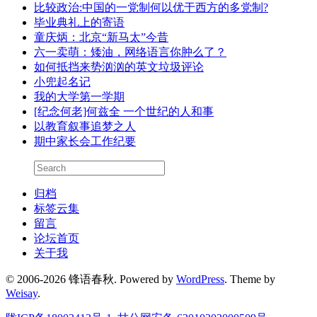
比较政治:中国的一党制何以优于西方的多党制?
毕业典礼上的寄语
童庆炳：北京“新马太”今昔
六一卖萌：矮油，网络语言你肿么了？
如何抵挡来势汹汹的英文垃圾评论
小兜起名记
我的大学第一学期
[纪念何老]何兹全 一个世纪的人和事
以教育叙事追梦之人
期中家长会工作纪要
归档
标签云集
留言
论坛首页
关于我
© 2006-2026 锋语春秋.
Powered by
WordPress
. Theme by
Weisay
.