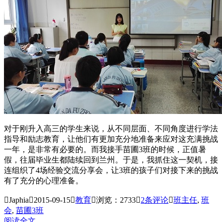
对于刚升入高三的学生来说，从不同层面、不同角度进行学法
指导和励志教育，让他们有更加充分地准备来应对这充满挑战
一年，是非常有必要的。而我接手苗圃3班的时候，正值暑
假，往届毕业生都陆续回到兰州。于是，我抓住这一契机，接
连组织了4场经验交流分享会，让3班的孩子们对接下来的挑战
有了充分的心理准备。

Japhia

2015-09-15

教育

浏览：2733

2
条评论

班主任
,
班
会
,
苗圃3班
阅读全文