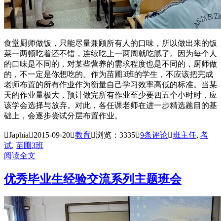
食堂厨师做饭，只能尽量兼顾所有人的口味，所以做出来的饭
菜一两顿吃着还不错，连续吃上一两周就吃腻了。因为每个人
的口味是不同的，对某些营养的需求程度也是不同的，厨师做
的，不一定是你想吃的。作为苗圃3班的学生，不应该把完成
老师布置的所有作业作为衡量自己学习效率高低的标准。当某
天的作业量极大，预计做完所有作业至少要四五个小时时，应
该学会选择与放弃。对此，各任课老师在进一步精选题目的基
础上，会逐步尝试分层布置作业。

Japhia

2015-09-20

教育

浏览：3335

9
条评论

班主任
,
考
试
,
苗圃3班
阅读全文
优秀毕业生经验交流系列主题班会