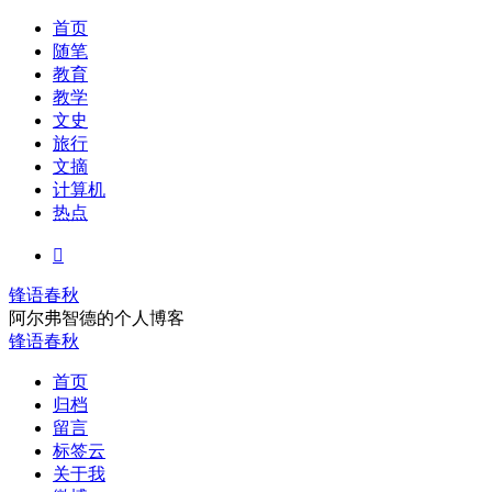
首页
随笔
教育
教学
文史
旅行
文摘
计算机
热点

锋语春秋
阿尔弗智德的个人博客
锋语春秋
首页
归档
留言
标签云
关于我