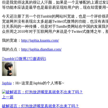
但是我觉得这真的很让人汗颜，如果是一个足够配的上通过发送
等功能本应该是最早也是最容易呈现给用户的，现在却需要用
今天还注册了另一个仿Tumblr的网站叫宽途，也是一个评
宽途网并没有表现出太多超越Twitter式微博的功能，也没有表
注关系间的一种传播，但是对于Tumlbr类网站在中国的发展
众所周之2010年对于互联网用户来说是个Twitter式微博之年
我的宽途：
http://japhia.kuantu.com/
我的点点：
http://japhia.diandian.com/

tumblr
1

微博
27

邀请码
5
Japhia
：Hi~这里是Japhia的个人博客~
上一篇
破解谣言：灯泡放进嘴里真就拿不出来了吗？