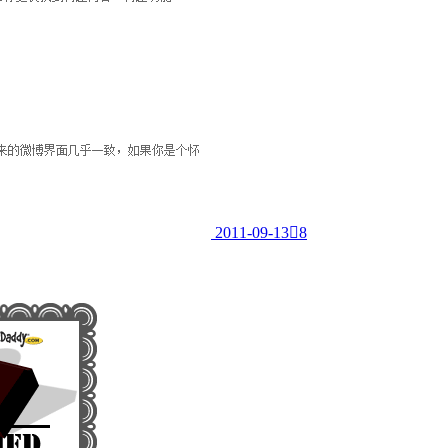
2011-09-13

8