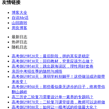
友情链接
博客大全
自说Me话
山回路转
周良博客
最新日志
热评日志
随机日志
高考倒计时20天：最后阶段，拼的其实是稳定
高考倒计时30天：回归教材，究竟应该怎么做？
高考倒计时40天：跳出题海误区，理性用好套卷
亲历中考招生季的随想与感悟
高考倒计时50天：薄弱学科别躺平！这些做法或许能带
来改变！
高考倒计时60天：那些看似毫无进步的日子，终将带你
翻山越岭
高三历史二轮复习需要设计单一素养的专题吗？
高考倒计时70天：二轮复习课堂提质，教师可以这样做
高考倒计时80天：如何让一模考试的价值最大化？