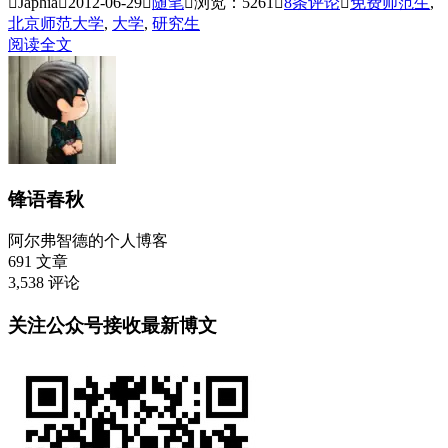

Japhia

2012-06-29

随笔

浏览：5261

8
条评论

免费师范生
,
北京师范大学
,
大学
,
研究生
阅读全文
锋语春秋
阿尔弗智德的个人博客
691
文章
3,538
评论
关注公众号接收最新博文