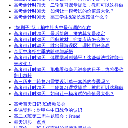
高考倒计时70天：二轮复习课堂提质，教师可以这样做
高考倒计时80天：如何让一模考试的价值最大化？
高考倒计时90天：高三学生&家长应该做什么？
“银刷子”队：榆中社火中最低调的存在
高考倒计时20天：最后阶段，拼的其实是稳定
高考倒计时30天：回归教材，究竟应该怎么做？
高考倒计时40天：跳出题海误区，理性用好套卷
亲历中考招生季的随想与感悟
高考倒计时50天：薄弱学科别躺平！这些做法或许能带
来改变！
高考倒计时60天：那些看似毫无进步的日子，终将带你
翻山越岭
高三历史二轮复习需要设计单一素养的专题吗？
高考倒计时70天：二轮复习课堂提质，教师可以这样做
高考倒计时80天：如何让一模考试的价值最大化？
高考百天日记·班级动员会
备课资料：对甲午中日战争的认识
高二10班第二周主题班会：Friend
每天进步一点点