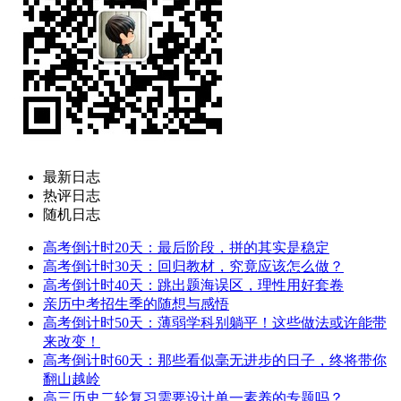
最新日志
热评日志
随机日志
高考倒计时20天：最后阶段，拼的其实是稳定
高考倒计时30天：回归教材，究竟应该怎么做？
高考倒计时40天：跳出题海误区，理性用好套卷
亲历中考招生季的随想与感悟
高考倒计时50天：薄弱学科别躺平！这些做法或许能带
来改变！
高考倒计时60天：那些看似毫无进步的日子，终将带你
翻山越岭
高三历史二轮复习需要设计单一素养的专题吗？