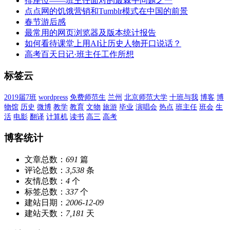
排座位——班主任面对的最棘手问题之一
点点网的饥饿营销和Tumblr模式在中国的前景
春节游后感
最常用的网页浏览器及版本统计报告
如何看待课堂上用AI让历史人物开口说话？
高考百天日记·班主任工作所想
标签云
2019届7班
wordpress
免费师范生
兰州
北京师范大学
十班与我
博客
博
物馆
历史
微博
教学
教育
文物
旅游
毕业
演唱会
热点
班主任
班会
生
活
电影
翻译
计算机
读书
高三
高考
博客统计
文章总数：
691
篇
评论总数：
3,538
条
友情总数：
4
个
标签总数：
337
个
建站日期：
2006-12-09
建站天数：
7,181
天