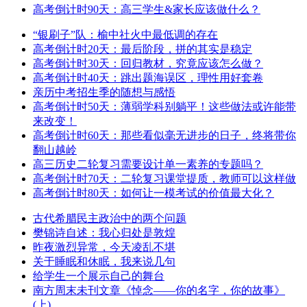
高考倒计时90天：高三学生&家长应该做什么？
“银刷子”队：榆中社火中最低调的存在
高考倒计时20天：最后阶段，拼的其实是稳定
高考倒计时30天：回归教材，究竟应该怎么做？
高考倒计时40天：跳出题海误区，理性用好套卷
亲历中考招生季的随想与感悟
高考倒计时50天：薄弱学科别躺平！这些做法或许能带
来改变！
高考倒计时60天：那些看似毫无进步的日子，终将带你
翻山越岭
高三历史二轮复习需要设计单一素养的专题吗？
高考倒计时70天：二轮复习课堂提质，教师可以这样做
高考倒计时80天：如何让一模考试的价值最大化？
古代希腊民主政治中的两个问题
樊锦诗自述：我心归处是敦煌
昨夜激烈异常，今天凌乱不堪
关于睡眠和休眠，我来说几句
给学生一个展示自己的舞台
南方周末未刊文章《悼念——你的名字，你的故事》
(上)