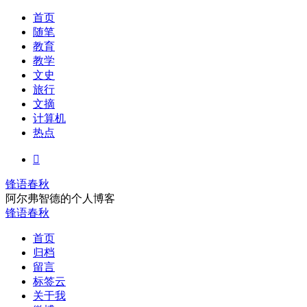
首页
随笔
教育
教学
文史
旅行
文摘
计算机
热点

锋语春秋
阿尔弗智德的个人博客
锋语春秋
首页
归档
留言
标签云
关于我