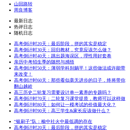
山回路转
周良博客
最新日志
热评日志
随机日志
高考倒计时20天：最后阶段，拼的其实是稳定
高考倒计时30天：回归教材，究竟应该怎么做？
高考倒计时40天：跳出题海误区，理性用好套卷
亲历中考招生季的随想与感悟
高考倒计时50天：薄弱学科别躺平！这些做法或许能带
来改变！
高考倒计时60天：那些看似毫无进步的日子，终将带你
翻山越岭
高三历史二轮复习需要设计单一素养的专题吗？
高考倒计时70天：二轮复习课堂提质，教师可以这样做
高考倒计时80天：如何让一模考试的价值最大化？
高考倒计时90天：高三学生&家长应该做什么？
“银刷子”队：榆中社火中最低调的存在
高考倒计时20天：最后阶段，拼的其实是稳定