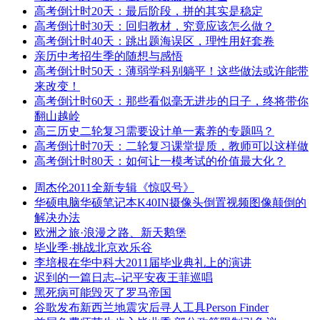
高考倒计时20天：最后阶段，拼的其实是稳定
高考倒计时30天：回归教材，究竟应该怎么做？
高考倒计时40天：跳出题海误区，理性用好套卷
亲历中考招生季的随想与感悟
高考倒计时50天：薄弱学科别躺平！这些做法或许能带
来改变！
高考倒计时60天：那些看似毫无进步的日子，终将带你
翻山越岭
高三历史二轮复习需要设计单一素养的专题吗？
高考倒计时70天：二轮复习课堂提质，教师可以这样做
高考倒计时80天：如何让一模考试的价值最大化？
周杰伦2011全新专辑《惊叹号》
华硕电脑华硕笔记本K40IN摄像头倒置视频图像颠倒的
解决办法
欧洲之旅·浪漫之路、新天鹅堡
毕业季·挑战北京欢乐谷
李培根在华中科大2011届毕业典礼上的演讲
迟到的一篇日志--记平安夜王菲巡唱
黑死病可能毁灭了罗马帝国
谷歌发布新西兰地震灾后寻人工具Person Finder