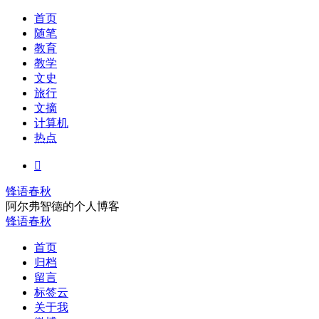
首页
随笔
教育
教学
文史
旅行
文摘
计算机
热点

锋语春秋
阿尔弗智德的个人博客
锋语春秋
首页
归档
留言
标签云
关于我