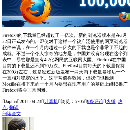
Firefox4的下载量已经超过了一亿次。新的浏览器版本是在3月
22日正式发布的。即使对于这样一个被广泛使用的网页浏览器
软件来说，在一个月内超过一亿次的下载也是个非常了不起的
成就。不过一个令人惊奇的地方是，中国并没有出现在这个列
表中，尽管那是拥有4.2亿网民的互联网大国。Firefox4在中国
目前的下载量还不到70万次。Firefox4目前每天的下载量保持
在200万左右，这是经过新版发布一两天内下载量暴涨后一个
一直相对稳定的水平。这非常值得敬佩，但我们也推测，
Mozilla在接下来的一个月内要想在现有用户的基础上继续推广
Firefox4将会非常困难。

Japhia

2011-04-23

计算机

浏览：5705

9
条评论

火狐
,
热
点
,
翻译
阅读全文