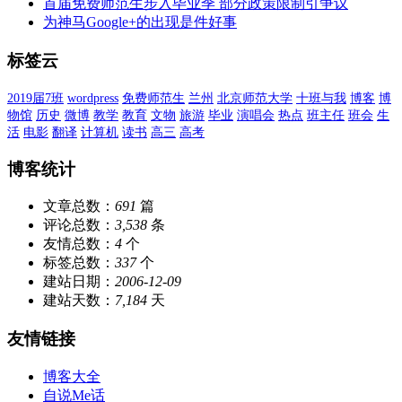
首届免费师范生步入毕业季 部分政策限制引争议
为神马Google+的出现是件好事
标签云
2019届7班
wordpress
免费师范生
兰州
北京师范大学
十班与我
博客
博
物馆
历史
微博
教学
教育
文物
旅游
毕业
演唱会
热点
班主任
班会
生
活
电影
翻译
计算机
读书
高三
高考
博客统计
文章总数：
691
篇
评论总数：
3,538
条
友情总数：
4
个
标签总数：
337
个
建站日期：
2006-12-09
建站天数：
7,184
天
友情链接
博客大全
自说Me话