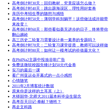
高考倒计时30天：回归教材，究竟应该怎么做？
高考倒计时40天：跳出题海误区，理性用好套卷
亲历中考招生季的随想与感悟
高考倒计时50天：薄弱学科别躺平！这些做法或许能带
来改变！
高考倒计时60天：那些看似毫无进步的日子，终将带你
翻山越岭
高三历史二轮复习需要设计单一素养的专题吗？
高考倒计时70天：二轮复习课堂提质，教师可以这样做
高考倒计时80天：如何让一模考试的价值最大化？
在PhilNa2主题中投放谷歌广告
免费送微软校园先锋计划50元代金券
实习的最后一课
看广州亚运会开幕式的一点小感想
心情随笔
2011年2月博客统计数据
原来你是这样的土耳其（上）
木铎韶华·北师大2011届本科毕业生留念
高考百天日记·奉献？牺牲？
再走文科路