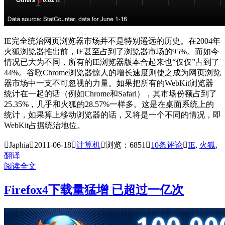
IE完全统治网页浏览器市场并不是特别遥远的历史。在2004年
火狐浏览器推出前，IE甚至占到了浏览器市场的95%。而如今
情况已大为不同，所有的IE浏览器版本合起来也“仅仅”占到了
44%。谷歌Chrome浏览器惊人的增长速度则使之成为网页浏览
器市场中一支不可忽视的力量。如果把所有的WebKit浏览器
统计在一起的话（例如Chrome和Safari），其市场份额占到了
25.35%，几乎和火狐的28.57%一样多。这是在桌面系统上的
统计，如果算上移动浏览器的话，又将是一个不同的情况，即
WebKit占据统治地位。

Japhia

2011-06-18

计算机

浏览：6851

10
条评论

IE
,
火狐
,
翻译
阅读全文
Firefox4下载量猛增 已超过一亿次