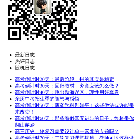
最新日志
热评日志
随机日志
高考倒计时20天：最后阶段，拼的其实是稳定
高考倒计时30天：回归教材，究竟应该怎么做？
高考倒计时40天：跳出题海误区，理性用好套卷
亲历中考招生季的随想与感悟
高考倒计时50天：薄弱学科别躺平！这些做法或许能带
来改变！
高考倒计时60天：那些看似毫无进步的日子，终将带你
翻山越岭
高三历史二轮复习需要设计单一素养的专题吗？
高考倒计时70天：二轮复习课堂提质，教师可以这样做