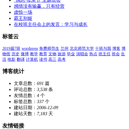
“感恩·母亲节”主题班会
感情没有输赢，只有经营
虚惊一场
霸王别姬
在校班主任会上的发言：学习与成长
标签云
2019届7班
wordpress
免费师范生
兰州
北京师范大学
十班与我
博客
博
物馆
历史
微博
教学
教育
文物
旅游
毕业
演唱会
热点
班主任
班会
生
活
电影
翻译
计算机
读书
高三
高考
博客统计
文章总数：
691
篇
评论总数：
3,538
条
友情总数：
4
个
标签总数：
337
个
建站日期：
2006-12-09
建站天数：
7,183
天
友情链接