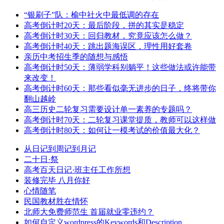
“银刷子”队：榆中社火中最低调的存在
高考倒计时20天：最后阶段，拼的其实是稳定
高考倒计时30天：回归教材，究竟应该怎么做？
高考倒计时40天：跳出题海误区，理性用好套卷
亲历中考招生季的随想与感悟
高考倒计时50天：薄弱学科别躺平！这些做法或许能带
来改变！
高考倒计时60天：那些看似毫无进步的日子，终将带你
翻山越岭
高三历史二轮复习需要设计单一素养的专题吗？
高考倒计时70天：二轮复习课堂提质，教师可以这样做
高考倒计时80天：如何让一模考试的价值最大化？
从日记到周记到月记
二十日·祭
高考百天日记·班主任工作所想
装修完毕 八月你好
心情随笔
民国教材胜在情怀
北师大免费师范生 首届就业零违约？
如何自定义wordpress的Keywords和Description