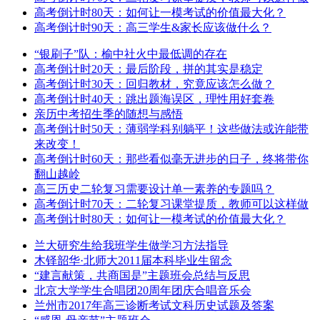
高考倒计时80天：如何让一模考试的价值最大化？
高考倒计时90天：高三学生&家长应该做什么？
“银刷子”队：榆中社火中最低调的存在
高考倒计时20天：最后阶段，拼的其实是稳定
高考倒计时30天：回归教材，究竟应该怎么做？
高考倒计时40天：跳出题海误区，理性用好套卷
亲历中考招生季的随想与感悟
高考倒计时50天：薄弱学科别躺平！这些做法或许能带
来改变！
高考倒计时60天：那些看似毫无进步的日子，终将带你
翻山越岭
高三历史二轮复习需要设计单一素养的专题吗？
高考倒计时70天：二轮复习课堂提质，教师可以这样做
高考倒计时80天：如何让一模考试的价值最大化？
兰大研究生给我班学生做学习方法指导
木铎韶华·北师大2011届本科毕业生留念
“建言献策，共商国是”主题班会总结与反思
北京大学学生合唱团20周年团庆合唱音乐会
兰州市2017年高三诊断考试文科历史试题及答案