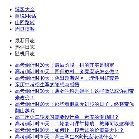
博客大全
自说Me话
山回路转
周良博客
最新日志
热评日志
随机日志
高考倒计时20天：最后阶段，拼的其实是稳定
高考倒计时30天：回归教材，究竟应该怎么做？
高考倒计时40天：跳出题海误区，理性用好套卷
亲历中考招生季的随想与感悟
高考倒计时50天：薄弱学科别躺平！这些做法或许能带
来改变！
高考倒计时60天：那些看似毫无进步的日子，终将带你
翻山越岭
高三历史二轮复习需要设计单一素养的专题吗？
高考倒计时70天：二轮复习课堂提质，教师可以这样做
高考倒计时80天：如何让一模考试的价值最大化？
高考倒计时90天：高三学生&家长应该做什么？