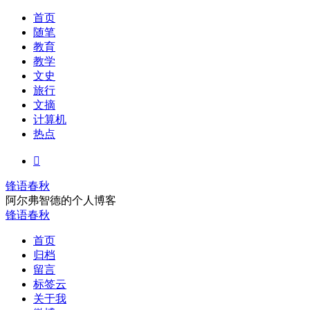
首页
随笔
教育
教学
文史
旅行
文摘
计算机
热点

锋语春秋
阿尔弗智德的个人博客
锋语春秋
首页
归档
留言
标签云
关于我