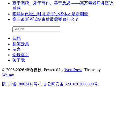
勤于阅读、乐于写作、善于反思 ——高万泰老师讲座听
后感
咆哮体已经过时 毛新宇少将体才是新潮流
高三诊断考试结束后最需要做什么？
归档
标签云集
留言
论坛首页
关于我
© 2006-2026 锋语春秋.
Powered by
WordPress
. Theme by
Weisay
.
陇ICP备18003412号-1
.
甘公网安备 62010202000509号
.