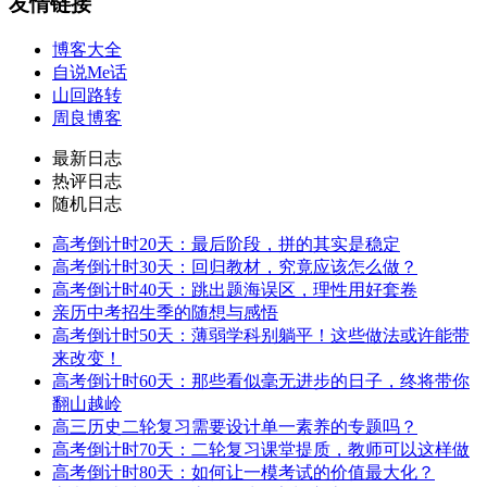
友情链接
博客大全
自说Me话
山回路转
周良博客
最新日志
热评日志
随机日志
高考倒计时20天：最后阶段，拼的其实是稳定
高考倒计时30天：回归教材，究竟应该怎么做？
高考倒计时40天：跳出题海误区，理性用好套卷
亲历中考招生季的随想与感悟
高考倒计时50天：薄弱学科别躺平！这些做法或许能带
来改变！
高考倒计时60天：那些看似毫无进步的日子，终将带你
翻山越岭
高三历史二轮复习需要设计单一素养的专题吗？
高考倒计时70天：二轮复习课堂提质，教师可以这样做
高考倒计时80天：如何让一模考试的价值最大化？