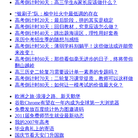
高考倒计时90天：高三学生&家长应该做什么？
“银刷子”队：榆中社火中最低调的存在
高考倒计时20天：最后阶段，拼的其实是稳定
高考倒计时30天：回归教材，究竟应该怎么做？
高考倒计时40天：跳出题海误区，理性用好套卷
亲历中考招生季的随想与感悟
高考倒计时50天：薄弱学科别躺平！这些做法或许能带
来改变！
高考倒计时60天：那些看似毫无进步的日子，终将带你
翻山越岭
高三历史二轮复习需要设计单一素养的专题吗？
高考倒计时70天：二轮复习课堂提质，教师可以这样做
高考倒计时80天：如何让一模考试的价值最大化？
欧洲之旅·浪漫之路、新天鹅堡
谷歌Chrome有望在一年内成为全球第一大浏览器
免费发放百度统计热力图邀请码
2011届免费师范生就业最新动态
我的2007年高考
毕业典礼上的寄语
国庆节看天安门升国旗