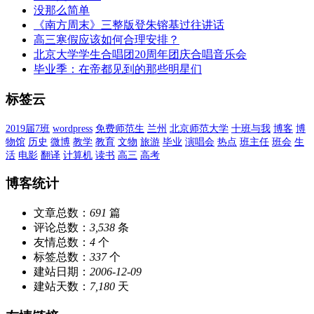
没那么简单
《南方周末》三整版登朱镕基过往讲话
高三寒假应该如何合理安排？
北京大学学生合唱团20周年团庆合唱音乐会
毕业季：在帝都见到的那些明星们
标签云
2019届7班
wordpress
免费师范生
兰州
北京师范大学
十班与我
博客
博
物馆
历史
微博
教学
教育
文物
旅游
毕业
演唱会
热点
班主任
班会
生
活
电影
翻译
计算机
读书
高三
高考
博客统计
文章总数：
691
篇
评论总数：
3,538
条
友情总数：
4
个
标签总数：
337
个
建站日期：
2006-12-09
建站天数：
7,180
天