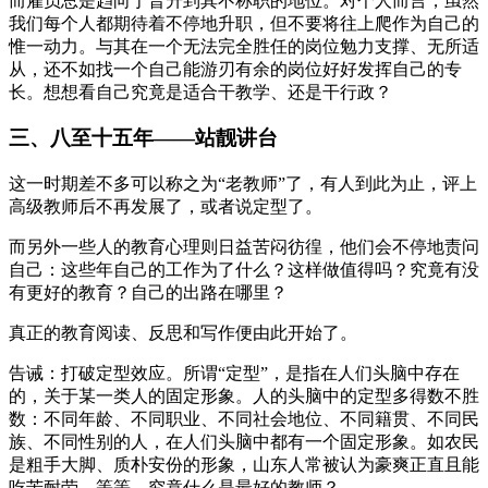
而雇员总是趋向于晋升到其不称职的地位。对个人而言，虽然
我们每个人都期待着不停地升职，但不要将往上爬作为自己的
惟一动力。与其在一个无法完全胜任的岗位勉力支撑、无所适
从，还不如找一个自己能游刃有余的岗位好好发挥自己的专
长。想想看自己究竟是适合干教学、还是干行政？
三、八至十五年——站靓讲台
这一时期差不多可以称之为“老教师”了，有人到此为止，评上
高级教师后不再发展了，或者说定型了。
而另外一些人的教育心理则日益苦闷彷徨，他们会不停地责问
自己：这些年自己的工作为了什么？这样做值得吗？究竟有没
有更好的教育？自己的出路在哪里？
真正的教育阅读、反思和写作便由此开始了。
告诫：打破定型效应。所谓“定型”，是指在人们头脑中存在
的，关于某一类人的固定形象。人的头脑中的定型多得数不胜
数：不同年龄、不同职业、不同社会地位、不同籍贯、不同民
族、不同性别的人，在人们头脑中都有一个固定形象。如农民
是粗手大脚、质朴安份的形象，山东人常被认为豪爽正直且能
吃苦耐劳，等等。究竟什么是最好的教师？