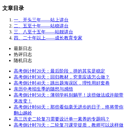
文章目录
一、开头三年——站上讲台
二、五至十年——站稳讲台
三、八至十五年——站靓讲台
四、二十年以上——成长教育专家
最新日志
热评日志
随机日志
高考倒计时20天：最后阶段，拼的其实是稳定
高考倒计时30天：回归教材，究竟应该怎么做？
高考倒计时40天：跳出题海误区，理性用好套卷
亲历中考招生季的随想与感悟
高考倒计时50天：薄弱学科别躺平！这些做法或许能带
来改变！
高考倒计时60天：那些看似毫无进步的日子，终将带你
翻山越岭
高三历史二轮复习需要设计单一素养的专题吗？
高考倒计时70天：二轮复习课堂提质，教师可以这样做