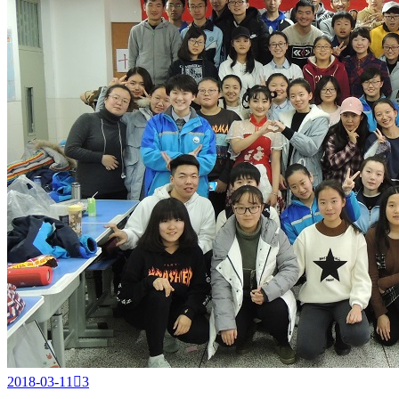
2018-03-11

3