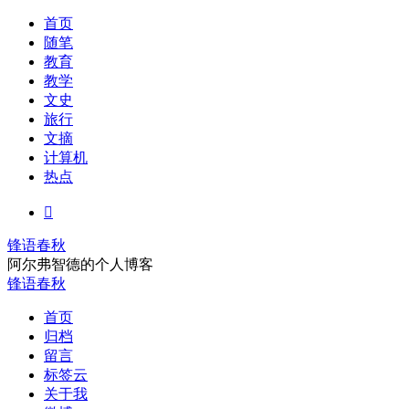
首页
随笔
教育
教学
文史
旅行
文摘
计算机
热点

锋语春秋
阿尔弗智德的个人博客
锋语春秋
首页
归档
留言
标签云
关于我