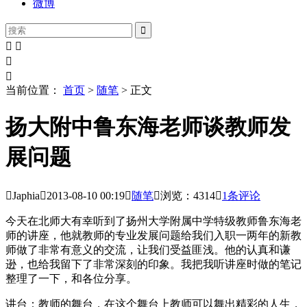
微博





当前位置：
首页
>
随笔
> 正文
扬大附中鲁东海老师谈教师发
展问题

Japhia

2013-08-10
00:19

随笔

浏览：4314

1条评论
今天在北师大有幸听到了扬州大学附属中学特级教师鲁东海老
师的讲座，他就教师的专业发展问题给我们入职一两年的新教
师做了非常有意义的交流，让我们受益匪浅。他的认真和谦
逊，也给我留下了非常深刻的印象。我把我听讲座时做的笔记
整理了一下，和各位分享。
讲台：教师的舞台，在这个舞台上教师可以舞出精彩的人生，