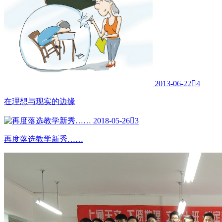
2013-06-22

4
在理想与现实的边缘
2018-05-26

3
再度落选教学新秀……