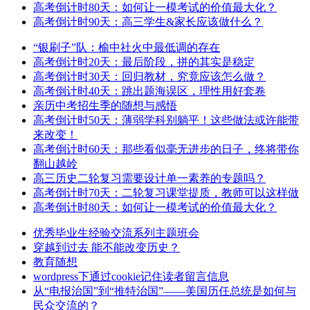
高考倒计时80天：如何让一模考试的价值最大化？
高考倒计时90天：高三学生&家长应该做什么？
“银刷子”队：榆中社火中最低调的存在
高考倒计时20天：最后阶段，拼的其实是稳定
高考倒计时30天：回归教材，究竟应该怎么做？
高考倒计时40天：跳出题海误区，理性用好套卷
亲历中考招生季的随想与感悟
高考倒计时50天：薄弱学科别躺平！这些做法或许能带
来改变！
高考倒计时60天：那些看似毫无进步的日子，终将带你
翻山越岭
高三历史二轮复习需要设计单一素养的专题吗？
高考倒计时70天：二轮复习课堂提质，教师可以这样做
高考倒计时80天：如何让一模考试的价值最大化？
优秀毕业生经验交流系列主题班会
穿越到过去 能不能改变历史？
教育随想
wordpress下通过cookie记住读者留言信息
从“电报治国”到“推特治国”——美国历任总统是如何与
民众交流的？