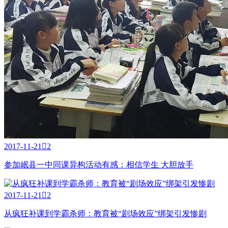
2017-11-21

2
参加岷县一中同课异构活动有感：相信学生 大胆放手
2017-11-21

2
从疯狂补课到学霸杀师：教育被“剧场效应”绑架引发惨剧