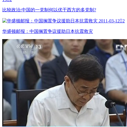
比较政治:中国的一党制何以优于西方的多党制?
2011-03-12

2
华盛顿邮报：中国搁置争议援助日本抗震救灾