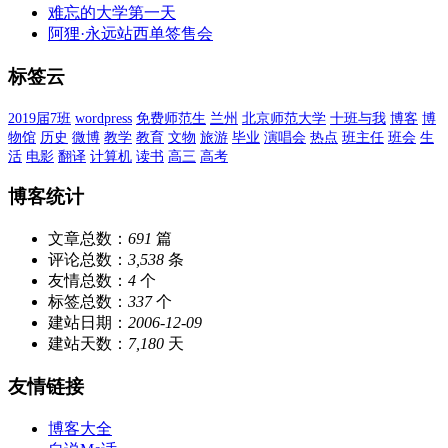
难忘的大学第一天
阿狸·永远站西单签售会
标签云
2019届7班
wordpress
免费师范生
兰州
北京师范大学
十班与我
博客
博
物馆
历史
微博
教学
教育
文物
旅游
毕业
演唱会
热点
班主任
班会
生
活
电影
翻译
计算机
读书
高三
高考
博客统计
文章总数：
691
篇
评论总数：
3,538
条
友情总数：
4
个
标签总数：
337
个
建站日期：
2006-12-09
建站天数：
7,180
天
友情链接
博客大全