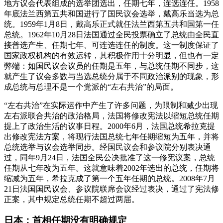
地方议会代表组成的选举团选出，任期七年，连选连任。1958
年底法兰西第五共和国进行了国民议会选举，戴高乐当选为总
统。1959年1月8日，戴高乐正式就任法兰西第五共和国第一任
总统。1962年10月28日法国通过全民投票确立了总统由全民直
接普选产生、任期七年、可连选连任的制度。这一制度保证了
国家政权机构的有效运转，其积极作用十分明显，但也有一定
弊端：如国民议会议员的任期是五年，与总统任期不同步，这
就产生了议会多数与当选总统分属于不同政治派别的现象，形
成总统与总理不是一个党派的“左右共治”的局面。
“左右共治”在实际运作中产生了许多问题，为限制和减少出现
左右派联合共治的政治格局，法国将修改宪法以缩短总统任期
提上了政治生活的议事日程。2000年6月，法国总统希拉克提
出修改宪法方案，将现行法国总统七年任期缩短为五年，并将
总统选举与议会选举同步。经国民议会和参议院分别表决通
过，同年9月24日，法国全民公决批准了这一修宪议案，总统
任期从七年改为五年。这就意味着2002年选出的总统，任期将
缩减为五年，希拉克成了第一个五年任期的总统。2008年7月
21日法国国民议会、参议院联席会议经过表决，通过了宪法修
正案，其中规定总统任期不超过两届。
日本：首相任期没有明确规定