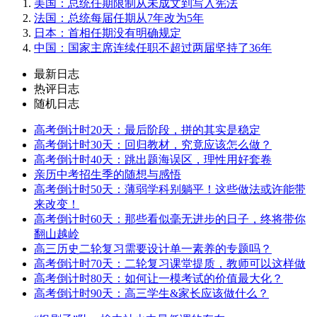
美国：总统任期限制从未成文到写入宪法
法国：总统每届任期从7年改为5年
日本：首相任期没有明确规定
中国：国家主席连续任职不超过两届坚持了36年
最新日志
热评日志
随机日志
高考倒计时20天：最后阶段，拼的其实是稳定
高考倒计时30天：回归教材，究竟应该怎么做？
高考倒计时40天：跳出题海误区，理性用好套卷
亲历中考招生季的随想与感悟
高考倒计时50天：薄弱学科别躺平！这些做法或许能带
来改变！
高考倒计时60天：那些看似毫无进步的日子，终将带你
翻山越岭
高三历史二轮复习需要设计单一素养的专题吗？
高考倒计时70天：二轮复习课堂提质，教师可以这样做
高考倒计时80天：如何让一模考试的价值最大化？
高考倒计时90天：高三学生&家长应该做什么？