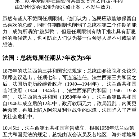
第二款 本条除非在国会将其提交各州之日起7年内
由3/4州议会批准为宪法修正案，不发生效力。
虽然有些人不赞同任期限制。他们认为，选民应该能够保留自
己喜欢的总统，同时任期限制也削弱了总统在第二个任期的能
力，成为所谓的“跛脚鸭”。但是任期限制有助于推出具有新思
维的新候选人，也可防止人们认为某一位领导人是不可或缺的
想法。
法国：总统每届任期从7年改为5年
1875年的法兰西第三共和国宪法规定：总统由参议院和众议院
联席会议选出，任期七年，可连选连任。法兰西第三共和国之
后，法国历史历经维希政府（1940—1944年）、法兰西共和国
临时政府（1944—1946年）、法兰西第四共和国（1946—1958
年）、法兰西第五共和国（1958年至今）。法兰西第四共和国
自1946年成立后的12年中，政府软弱无力，政局混乱，内阁更
换频繁，再加上陷入阿尔及利亚战争的泥潭，法国陷入了严重
的社会危机中。
10月5日，法兰西第五共和国宣告成立。根据1958年法兰西第
五共和国宪法的规定，总统由议会议员及各地区、海外领地和