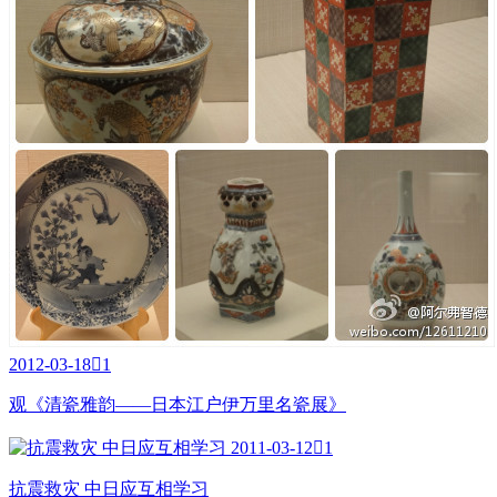
2012-03-18

1
观《清瓷雅韵——日本江户伊万里名瓷展》
2011-03-12

1
抗震救灾 中日应互相学习