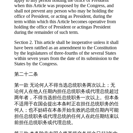
apply to any person holding the office of President
when this Article was proposed by the Congress, and
shall not prevent any person who may be holding the
office of President, or acting as President, during the
term within which this Article becomes operative from
holding the office of President or actingas President
during the remainder of such term.
Section 2. This article shall be inoperative unless it shall
have been ratified as an amendment to the Constitution
by the legislatures of three-fourths of the several States
within seven years from the date of its submission to the
States by the Congress.
第二十二条
第一款 无论何人不得当选总统职务两次以上；无
论何人在他人任期内担任总统职务或代理总统超过
两年者，不得当选担任总统职务一次以上。但本条
不适用于在国会提出本条时正在担任总统职务的任
何人；也不妨碍在本条开始生效的总统任期内可能
担任总统职务或代理总统的任何人在此任期结束以
前担任总统职务或代理总统。