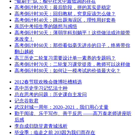
“银刷子”队：榆中社火中最低调的存在
高考倒计时20天：最后阶段，拼的其实是稳定
高考倒计时30天：回归教材，究竟应该怎么做？
高考倒计时40天：跳出题海误区，理性用好套卷
亲历中考招生季的随想与感悟
高考倒计时50天：薄弱学科别躺平！这些做法或许能带
来改变！
高考倒计时60天：那些看似毫无进步的日子，终将带你
翻山越岭
高三历史二轮复习需要设计单一素养的专题吗？
高考倒计时70天：二轮复习课堂提质，教师可以这样做
高考倒计时80天：如何让一模考试的价值最大化？
2012春节联欢晚会微博吐槽精选
高中历史学习记忆法十种
总在思考的问题：历史课自主发问
记念谷歌君
武汉封城一周年：2020–2021，我们用心丈量
勤于阅读、乐于写作、善于反思 ——高万泰老师讲座听
后感
李自成归隐甘肃青城浅析
毕业季：临走之前 203因为我们而存在