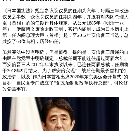
《日本国宪法》规定参议院议员的任期为六年，每隔三年改选
议员之半数，众议院议员的任期为四年，并没有对内阁总理大
臣（首相）的的任期作具体规定。从公元1885年（明治十八
年），伊藤博文废除太政官制，实行内阁制，成为日本历史上
第一任内阁总理大臣（首相）起，至2012年安倍晋三当选，总
共换了63位首相，历经96任。
虽然宪法中没有明确，但是值得一提的是，安倍晋三所属的自
由民主党党章中明确规定，总裁任期不能连任超过两届六年。
而安倍晋三从2012年年末执政以来，已连任两届总裁，任期将
于2018年9月结束。为了帮安倍实现“二战后任期最长首相”的
政治梦，以及“作为日本首相出席2020年东京奥运会开幕式”的
目标，自民党专门成立了“党政治制度改革执行总部”，讨论修
改党章事宜。