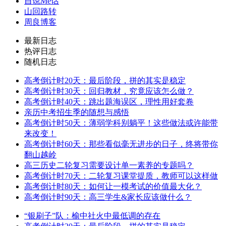
自说Me话
山回路转
周良博客
最新日志
热评日志
随机日志
高考倒计时20天：最后阶段，拼的其实是稳定
高考倒计时30天：回归教材，究竟应该怎么做？
高考倒计时40天：跳出题海误区，理性用好套卷
亲历中考招生季的随想与感悟
高考倒计时50天：薄弱学科别躺平！这些做法或许能带
来改变！
高考倒计时60天：那些看似毫无进步的日子，终将带你
翻山越岭
高三历史二轮复习需要设计单一素养的专题吗？
高考倒计时70天：二轮复习课堂提质，教师可以这样做
高考倒计时80天：如何让一模考试的价值最大化？
高考倒计时90天：高三学生&家长应该做什么？
“银刷子”队：榆中社火中最低调的存在