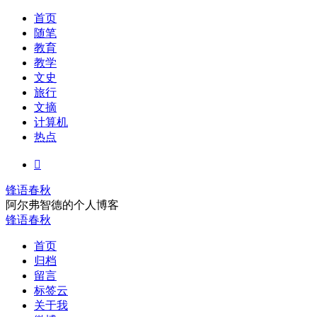
首页
随笔
教育
教学
文史
旅行
文摘
计算机
热点

锋语春秋
阿尔弗智德的个人博客
锋语春秋
首页
归档
留言
标签云
关于我