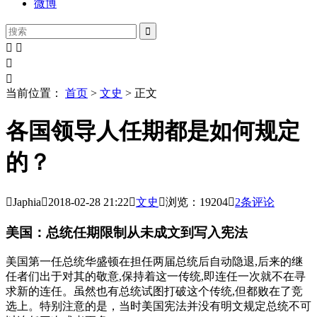
微博





当前位置：
首页
>
文史
> 正文
各国领导人任期都是如何规定
的？

Japhia

2018-02-28
21:22

文史

浏览：19204

2
条评论
美国：总统任期限制从未成文到写入宪法
美国第一任总统华盛顿在担任两届总统后自动隐退,后来的继
任者们出于对其的敬意,保持着这一传统,即连任一次就不在寻
求新的连任。虽然也有总统试图打破这个传统,但都败在了竞
选上。特别注意的是，当时美国宪法并没有明文规定总统不可