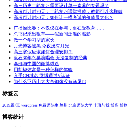
高三历史二轮复习需要设计单一素养的专题吗？
高考倒计时70天：二轮复习课堂提质，教师可以这样做
高考倒计时80天：如何让一模考试的价值最大化？
广播操比赛：不仅仅在参与，更在受教育……
总书记乘出租车——假新闻泛滥的缩影
做一个学习型的家长
月光博客被黑 今夜没有月光
高三寒假应该如何合理安排？
滚石30年鸟巢演唱会 无法复制的经典
李娜与中国的微博球迷
用胡椒炫富是一种怎样的体验
入手CN域名 微博通过V认证
为什么亚历山大大帝铜像没有马尾巴
标签云
2019届7班
wordpress
免费师范生
兰州
北京师范大学
十班与我
博客
博
博客统计