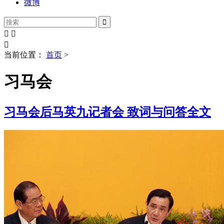
微博




当前位置：
首页
>
习马会
习马会后马英九记者会 致词与问答全文