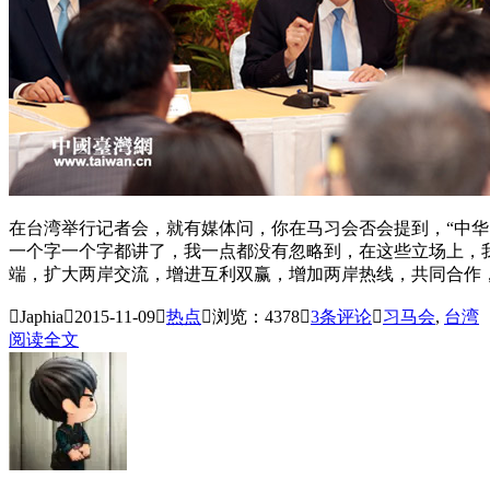
在台湾举行记者会，就有媒体问，你在马习会否会提到，“中华
一个字一个字都讲了，我一点都没有忽略到，在这些立场上，
端，扩大两岸交流，增进互利双赢，增加两岸热线，共同合作

Japhia

2015-11-09

热点

浏览：4378

3
条评论

习马会
,
台湾
阅读全文