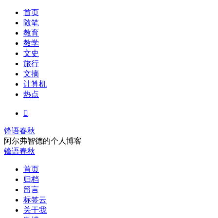
首页
随笔
教育
教学
文史
旅行
文摘
计算机
热点

锋语春秋
阿尔弗智德的个人博客
锋语春秋
首页
归档
留言
标签云
关于我