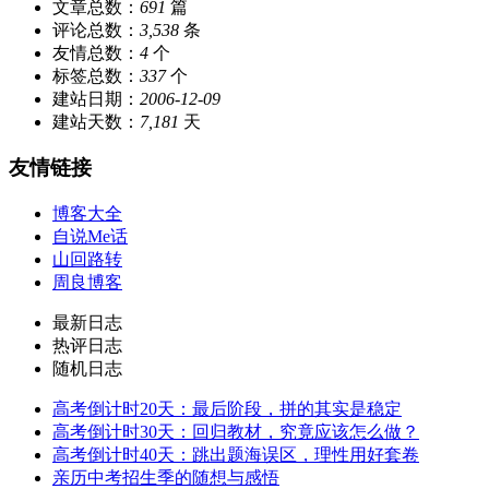
文章总数：
691
篇
评论总数：
3,538
条
友情总数：
4
个
标签总数：
337
个
建站日期：
2006-12-09
建站天数：
7,181
天
友情链接
博客大全
自说Me话
山回路转
周良博客
最新日志
热评日志
随机日志
高考倒计时20天：最后阶段，拼的其实是稳定
高考倒计时30天：回归教材，究竟应该怎么做？
高考倒计时40天：跳出题海误区，理性用好套卷
亲历中考招生季的随想与感悟