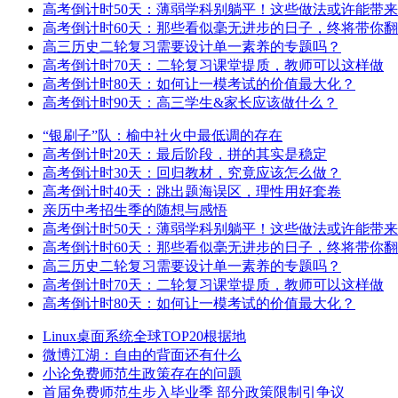
高考倒计时50天：薄弱学科别躺平！这些做法或许能带
高考倒计时60天：那些看似毫无进步的日子，终将带你
高三历史二轮复习需要设计单一素养的专题吗？
高考倒计时70天：二轮复习课堂提质，教师可以这样做
高考倒计时80天：如何让一模考试的价值最大化？
高考倒计时90天：高三学生&家长应该做什么？
“银刷子”队：榆中社火中最低调的存在
高考倒计时20天：最后阶段，拼的其实是稳定
高考倒计时30天：回归教材，究竟应该怎么做？
高考倒计时40天：跳出题海误区，理性用好套卷
亲历中考招生季的随想与感悟
高考倒计时50天：薄弱学科别躺平！这些做法或许能带
高考倒计时60天：那些看似毫无进步的日子，终将带你
高三历史二轮复习需要设计单一素养的专题吗？
高考倒计时70天：二轮复习课堂提质，教师可以这样做
高考倒计时80天：如何让一模考试的价值最大化？
Linux桌面系统全球TOP20根据地
微博江湖：自由的背面还有什么
小论免费师范生政策存在的问题
首届免费师范生步入毕业季 部分政策限制引争议