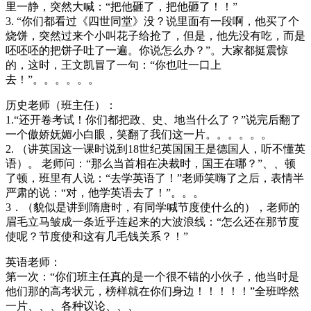
里一静，突然大喊：“把他砸了，把他砸了！！”
3. “你们都看过《四世同堂》没？说里面有一段啊，他买了个
烧饼，突然过来个小叫花子给抢了，但是，他先没有吃，而是
呸呸呸的把饼子吐了一遍。你说怎么办？”。大家都挺震惊
的，这时，王文凯冒了一句：“你也吐一口上
去！”。。。。。。
历史老师（班主任）：
1.“还开卷考试！你们都把政、史、地当什么了？”说完后翻了
一个傲娇妩媚小白眼，笑翻了我们这一片。。。。。。
2. （讲英国这一课时说到18世纪英国国王是德国人，听不懂英
语）。 老师问：“那么当首相在决裁时，国王在哪？”、、顿
了顿，班里有人说：“去学英语了！”老师笑嗨了之后，表情半
严肃的说：“对，他学英语去了！”。。。
3．（貌似是讲到隋唐时，有同学喊节度使什么的），老师的
眉毛立马皱成一条近乎连起来的大波浪线：“怎么还在那节度
使呢？节度使和这有几毛钱关系？！”
英语老师：
第一次：“你们班主任真的是一个很不错的小伙子，他当时是
他们那的高考状元，榜样就在你们身边！！！！！”全班哗然
一片、、、各种议论、、、