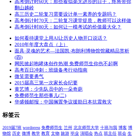
高考倒计时60天：那些看似毫无进步的日子，终将带你
翻山越岭
高三历史二轮复习需要设计单一素养的专题吗？
高考倒计时70天：二轮复习课堂提质，教师可以这样做
高考倒计时80天：如何让一模考试的价值最大化？
如何看待课堂上用AI让历史人物开口说话？
2010年年度大盘点（上）
面具·灵魂的艺术—法国凯·布朗利博物馆馆藏精品赏析
(四)
网民掀起咆哮体创作热潮 免费师范生你伤不起啊
高考百日冲刺：班级备考行动指南
微笑需要勇气
2015届高三第一次家长会纪要
黄艺博：少先队员中的一朵奇葩
免费师范生那些事儿(二)
华盛顿邮报：中国搁置争议援助日本抗震救灾
标签云
2019届7班
wordpress
免费师范生
兰州
北京师范大学
十班与我
博客
博
物馆
历史
微博
教学
教育
文物
旅游
毕业
演唱会
热点
班主任
班会
生