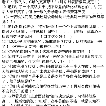
老师：“因为A、C错的更离谱！”（讲话时表情极其淡定！）
10. 老师讲了一个笑话关于“把不熟悉的转化成熟悉的”。讲完
后大家都笑了，但神一般的数学老师表情变都没变！、、、、
（我应该说我们笑点低还是说老师历经沧桑对一般事物没有感
觉？？）
11. 老师对课代表说：“你们班啊！一个个上课前群魔乱舞，上
课时人仰马翻，下课就横尸遍野！”、、、（老师，你真心不
应该当数学老师啊！！！口才这么好！！）
12.“1,2,3,4第四排睡觉的，杨鹏是吧？哎呀，我都把你记下来
了！下次来一定要把小被被带上啊！”
13.“你画的这是啥？哦！这就是传说中的甲骨文吧！！”
14. 某同学没写作业，只见发下来的练习册上赫然印着数学老
师霸气侧漏的几个大字“狗胆包天，补！！”
15. “都做完没？哎呀，你们那做题就只有一半人在做，另一半
人就在那观望么！三年出去就是半残，手都退化成脚了！”
16. “你们想啥呢？是不是上节课吃的早餐血液都冲到胃上去
了，脑子缺氧是吧？！”
17. “你们考试时能把会做得多对就万幸了！再别会做的做错，
不会的又干瞪眼！”
18. 老师看见我们班后面贴着“细节决定成败，习惯铸就终
身”，一脸感慨的说：“哎呀，这字是贴的不错，就是认知不