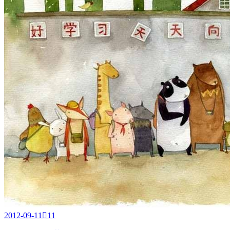
2012-09-11

11