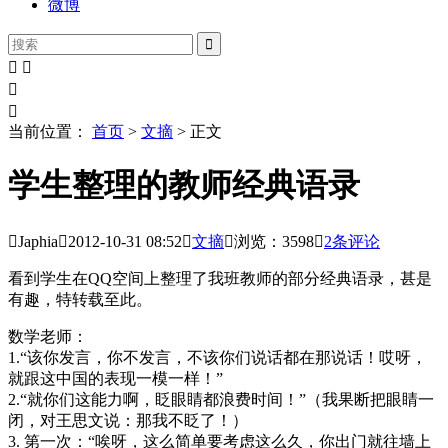
微博





当前位置：
首页
>
文摘
> 正文
学生整理的教师经典语录

Japhia

2012-10-31
08:52

文摘

浏览：3598

2
条评论
看到学生在QQ空间上整理了我班教师的部分经典语录，甚是
有趣，特转载至此。
数学老师：
1.“该你发言，你不发言，不该你们说话都在那说话！哎呀，
就跟这中国的表现一模一样！”
2.“就你们这能力啊，眨眼睛都浪费时间！”（我果断把眼睛一
闭，对王思文说：那我不眨了！）
3. 第一次：“唉呀，这么简单要考虑这么久，你出门就往墙上