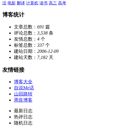
活
电影
翻译
计算机
读书
高三
高考
博客统计
文章总数：
691
篇
评论总数：
3,538
条
友情总数：
4
个
标签总数：
337
个
建站日期：
2006-12-09
建站天数：
7,182
天
友情链接
博客大全
自说Me话
山回路转
周良博客
最新日志
热评日志
随机日志