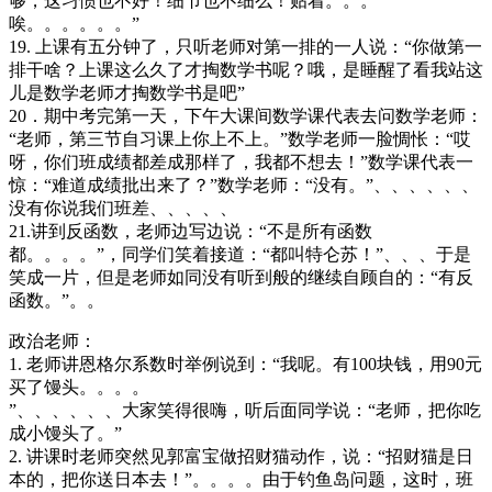
够，这习惯也不好！细节也不细么！贴着。。。
唉。。。。。。”
19. 上课有五分钟了，只听老师对第一排的一人说：“你做第一
排干啥？上课这么久了才掏数学书呢？哦，是睡醒了看我站这
儿是数学老师才掏数学书是吧”
20．期中考完第一天，下午大课间数学课代表去问数学老师：
“老师，第三节自习课上你上不上。”数学老师一脸惆怅：“哎
呀，你们班成绩都差成那样了，我都不想去！”数学课代表一
惊：“难道成绩批出来了？”数学老师：“没有。”、、、、、、
没有你说我们班差、、、、、
21.讲到反函数，老师边写边说：“不是所有函数
都。。。。”，同学们笑着接道：“都叫特仑苏！”、、、于是
笑成一片，但是老师如同没有听到般的继续自顾自的：“有反
函数。”。。
政治老师：
1. 老师讲恩格尔系数时举例说到：“我呢。有100块钱，用90元
买了馒头。。。。
”、、、、、、大家笑得很嗨，听后面同学说：“老师，把你吃
成小馒头了。”
2. 讲课时老师突然见郭富宝做招财猫动作，说：“招财猫是日
本的，把你送日本去！”。。。。由于钓鱼岛问题，这时，班