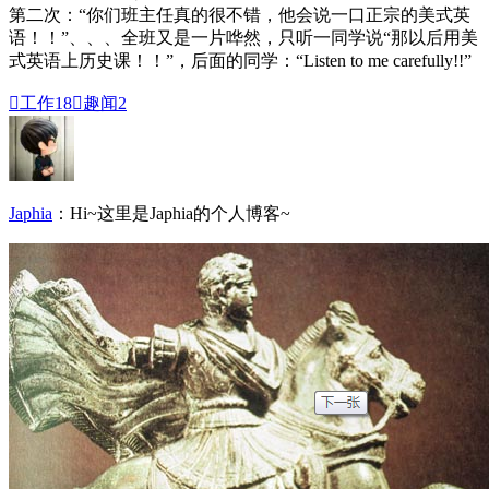
第二次：“你们班主任真的很不错，他会说一口正宗的美式英
语！！”、、、全班又是一片哗然，只听一同学说“那以后用美
式英语上历史课！！”，后面的同学：“Listen to me carefully!!”

工作
18

趣闻
2
Japhia
：Hi~这里是Japhia的个人博客~