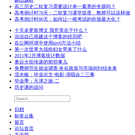
翻山越岭
高三历史二轮复习需要设计单一素养的专题吗？
高考倒计时70天：二轮复习课堂提质，教师可以这样做
高考倒计时80天：如何让一模考试的价值最大化？
十天未更新博文 我究竟在干什么？
说说自己搭建这个博客的经历吧
在公网环境中使用ipv6方法小结
第一次世界大战给妇女带来了什么
2011年2月博客统计数据
奥运火炬传递的那些事儿
免费师范生就业调查:夹在政策与市场间纠结未来
流水账：毕业论文·电影·演唱会二三事
毕业季：天津之旅·二
历史课的设问
归档
标签云集
留言
论坛首页
关于我