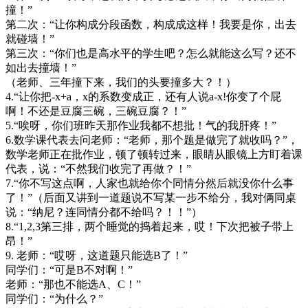
撞！”
第二次：“让你构成分段函数，构成成这样！我要是你，出去
就碰墙！”
第三次：“你们也是高水平的学生吧？怎么就能这么写？还不
如出去撞墙！”
（老师、三年撞下来，我们的头要撞多大？！）
4.“让你把-x+a，x的系数变成正，还有人说a-x!你变了个屁
啊！不还是豆腐三碗，三碗豆腐？！”
5.“唉呀，你们班昨天那作业我都不想批！气的我肝疼！”
6.数学课代表去问老师：“老师，那个题是做完了就收吗？”，
数学老师正在批作业，顿了顿转过来，眼睛从眼镜上方盯着课
代表，说：“不然我们收完了再做？！”
7.“你不写这点啊，人家也就给你个同情分然后就没你什么事
了！”（后面又讲到一道题说不写某一步不给分，我对俩同桌
说：“纳尼？连同情分都不给吗？！！”）
8.“1,2,3第三排，两个睡觉的捣着起来，哎！下次把被子带上
昂！”
9. 老师：“哎呀，这道题只能选B了！”
同学们：“可是B不对啊！”
老师：“那也不能选A、C！”
同学们：“为什么？”