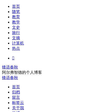
首页
随笔
教育
教学
文史
旅行
文摘
计算机
热点

锋语春秋
阿尔弗智德的个人博客
锋语春秋
首页
归档
留言
标签云
关于我